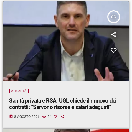
insert_link
ATTUALITÀ
Sanità privata e RSA, UGL chiede il rinnovo dei
contratti: “Servono risorse e salari adeguati”
today
8 AGOSTO 2026
54