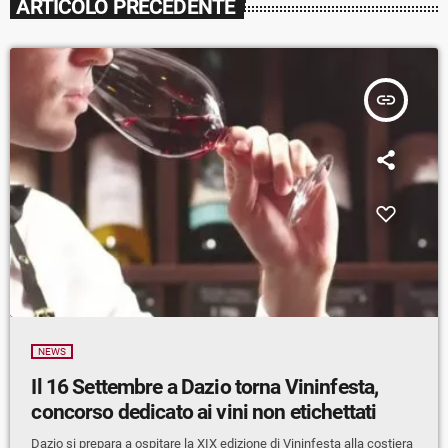
ARTICOLO PRECEDENTE
insert_link
NEWS
Il 16 Settembre a Dazio torna Vininfesta,
concorso dedicato ai vini non etichettati
Dazio si prepara a ospitare la XIX edizione di Vininfesta alla costiera