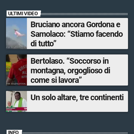
ULTIMI VIDEO
Bruciano ancora Gordona e
Samolaco: “Stiamo facendo
di tutto”
Bertolaso. “Soccorso in
montagna, orgoglioso di
come si lavora”
Un solo altare, tre continenti
INFO