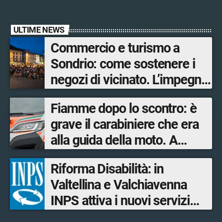
ULTIME NEWS
Commercio e turismo a
Sondrio: come sostenere i
negozi di vicinato. L’impegno
su più fronti
Fiamme dopo lo scontro: è
dell’Amministrazione
grave il carabiniere che era
comunale per garantire
alla guida della moto. A
servizi ai residenti e offrire
salvarlo un poliziotto fuori
opportunità ai turisti
Riforma Disabilità: in
servizio
Valtellina e Valchiavenna
INPS attiva i nuovi servizi
digitali per il Progetto di vita