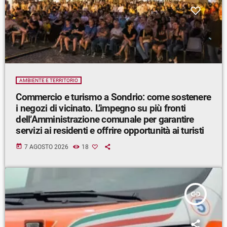
AMBIENTE E TERRITORIO
Commercio e turismo a Sondrio: come sostenere
i negozi di vicinato. L’impegno su più fronti
dell’Amministrazione comunale per garantire
servizi ai residenti e offrire opportunità ai turisti
today
7 AGOSTO 2026
18
insert_link