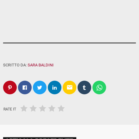
SCRITTO DA:
SARA BALDINI
email
RATE IT