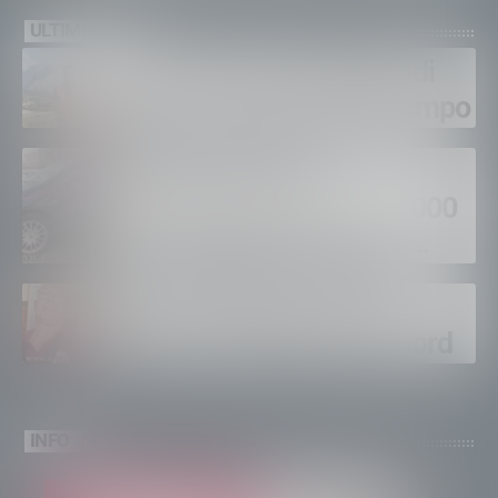
ULTIMI VIDEO
Gordona, una settimana di
fuoco, si spera nel maltempo
Sondrio, furti nei
supermercati per oltre 3000
euro, foglio di via per un
ventinovenne
Calici Valtellina, Sondrio
brinda a un’estate da record
INFO