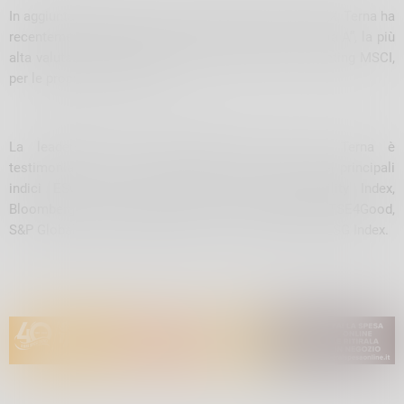
In aggiunta alla presenza nel prestigioso indice STOXX, Terna ha
recentemente ottenuto anche la conferma della “tripla A”, la più
alta valutazione possibile da parte della società di rating MSCI,
per le proprie pratiche ESG.
La leadership nella sostenibilità da parte di Terna è
testimoniata, inoltre, dalla presenza della società nei principali
indici ESG, tra i quali: Dow Jones Sustainability Index,
Bloomberg Gender Equality Index, Euronext Vigeo, FTSE4Good,
S&P Global 1200 ESG, MIB ESG, ECPI e GLIO/GRESB ESG Index.