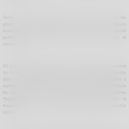
Terna, per cui la sostenibilità è un driver strategico e uno dei
pilastri della propria attività, ha ottenuto il prestigioso
riconoscimento internazionale grazie alle eccellenti
performance registrate in tutti gli ambiti ESG oggetto di
valutazione.
Gli indici STOXX ESG si caratterizzano, infatti, per la trasparenza
nei criteri di selezione, basati su un modello di rating fornito
dalla società Sustainalytics che valuta le aziende rispetto a
numerosi indicatori. Nel suo ultimo assessment, Sustainalytics
ha confermato a Terna la migliore classe di valutazione,
“Negligible risk”, che posiziona il gestore della rete di
trasmissione al vertice del settore globale delle “Electric
Utilities”.