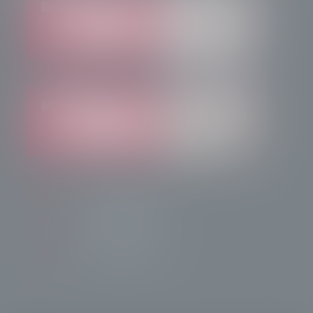
info@radiotsn.tv
Tele Sondrio News
TeleSondrioNews