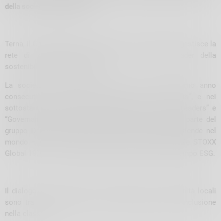
della società di rating MSCI
Terna, il Gruppo guidato da Giuseppina Di Foggia che gestisce la
rete di trasmissione nazionale, si conferma leader della
sostenibilità a livello globale.
La società è stata infatti inclusa per il tredicesimo anno
consecutivo nell’indice STOXX “Global ESG Leaders”, e nei
sottostanti indici “Environmental Leaders”, “Social Leaders” e
“Governance Leaders”, gestiti dalla società Qontigo, parte del
gruppo Deutsche Börse, che seleziona le migliori aziende nel
mondo – presenti nell’indice borsistico internazionale STOXX
Global 1800 – in base alle best practice adottate in campo ESG.
Il dialogo con il territorio e il rapporto con le comunità locali
sono tra i fattori rilevanti che hanno determinato l’inclusione
nella classifica.