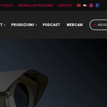
Y POLICY
SEGNALA UN PROBLEMA
CONTATTI
RT
PRODUZIONI
PODCAST
WEBCAM
play_arrow
ASCOL