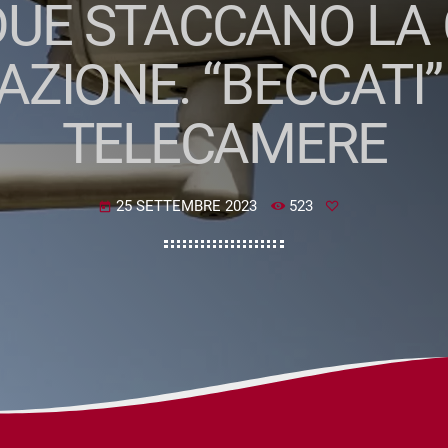
DUE STACCANO LA 
AZIONE. “BECCATI”
TELECAMERE
25 SETTEMBRE 2023
523
today