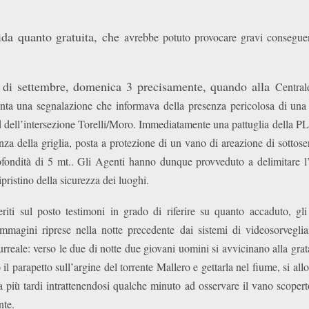
ida quanto gratuita, che
avrebbe potuto provocare gravi conseguen
i di settembre, domenica 3 precisamente, quando alla
Central
nta una segnalazione che informava della presenza pericolosa di una g
 dell’intersezione Torelli/Moro. Immediatamente una pattuglia della PL s
senza della griglia, posta a protezione di un vano di areazione di sottose
fondità di 5 mt.. Gli Agenti hanno dunque provveduto a delimitare l’
ipristino della sicurezza dei luoghi.
iti sul posto testimoni in grado di riferire su quanto accaduto, gl
immagini riprese nella notte precedente dai sistemi di videosorveglian
reale: verso le due di notte due giovani uomini si avvicinano alla grat
 il parapetto sull’argine del torrente Mallero e gettarla nel fiume, si al
 più tardi intrattenendosi qualche minuto ad osservare il vano scopert
nte.