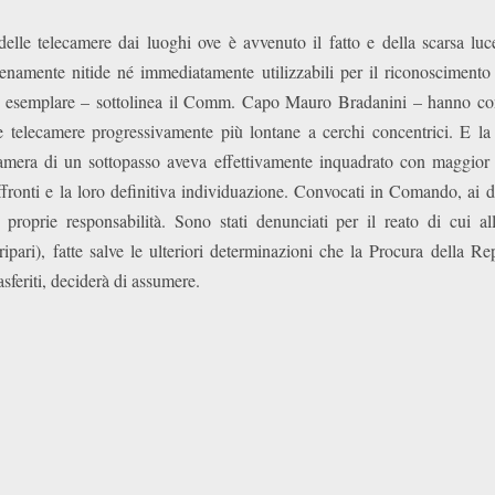
delle telecamere dai luoghi ove è avvenuto il fatto e della scarsa lu
amente nitide né immediatamente utilizzabili per il riconoscimento 
 esemplare – sottolinea il Comm. Capo Mauro Bradanini – hanno cont
e telecamere progressivamente più lontane a cerchi concentrici. E la
camera di un sottopasso aveva effettivamente inquadrato con maggior n
affronti e la loro definitiva individuazione. Convocati in Comando, ai
 proprie responsabilità. Sono stati denunciati per il reato di cui al
ripari), fatte salve le ulteriori determinazioni che la Procura della Re
rasferiti, deciderà di assumere.