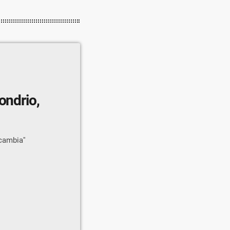
ondrio,
cambia''