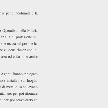
ze per l’incolumità e la
e Operativa della Polizia
riglia di protezione sul
i è recata sul posto e ha
rvizi, delle dimensioni di
area ed a far intervenire
i Agenti hanno ripiegato
za installati sui luoghi.
a di metallo, la sollevano
lontanano per poi ritornare
o, per poi scavalcarlo ed