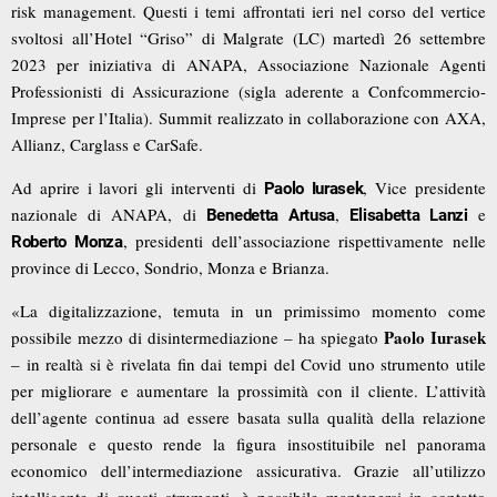
risk management. Questi i temi affrontati ieri nel corso del vertice
svoltosi all’Hotel “Griso” di Malgrate (LC) martedì 26 settembre
2023 per iniziativa di
ANAPA
, Associazione Nazionale Agenti
Professionisti di Assicurazione (sigla aderente a Confcommercio-
Imprese per l’Italia). Summit realizzato in collaborazione con
AXA
,
Allianz
,
Carglass
e
CarSafe.
Ad aprire i lavori gli interventi di
, Vice presidente
Paolo Iurasek
nazionale di ANAPA, di
,
e
Benedetta Artusa
Elisabetta Lanzi
, presidenti dell’associazione rispettivamente nelle
Roberto Monza
province di Lecco, Sondrio, Monza e Brianza.
«La digitalizzazione, temuta in un primissimo momento come
Paolo Iurasek
possibile mezzo di disintermediazione – ha spiegato
– in realtà si è rivelata fin dai tempi del Covid uno strumento utile
per migliorare e aumentare la prossimità con il cliente. L’attività
dell’agente continua ad essere basata sulla qualità della relazione
personale e questo rende la figura insostituibile nel panorama
economico dell’intermediazione assicurativa. Grazie all’utilizzo