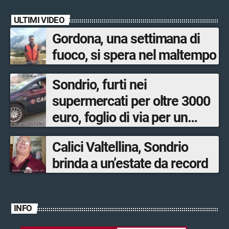
ULTIMI VIDEO
Gordona, una settimana di
fuoco, si spera nel maltempo
Sondrio, furti nei
supermercati per oltre 3000
euro, foglio di via per un
ventinovenne
Calici Valtellina, Sondrio
brinda a un’estate da record
INFO