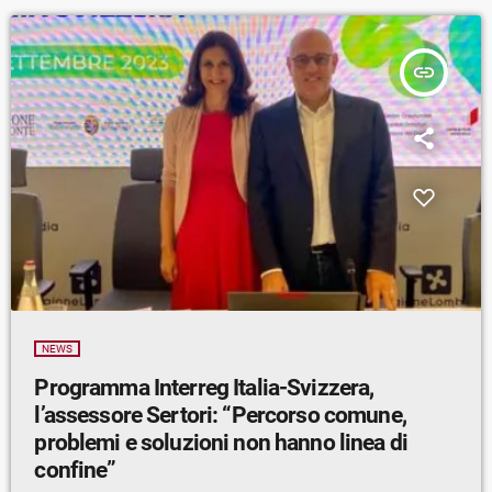
insert_link
NEWS
Programma Interreg Italia-Svizzera,
l’assessore Sertori: “Percorso comune,
problemi e soluzioni non hanno linea di
confine”