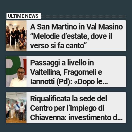
ULTIME NEWS
A San Martino in Val Masino
“Melodie d’estate, dove il
verso si fa canto”
Passaggi a livello in
Valtellina, Fragomeli e
Iannotti (Pd): «Dopo le
Olimpiadi solo un terzo delle
Riqualificata la sede del
opere sostitutive sarà
Centro per l’Impiego di
ultimato entro il 2026»
Chiavenna: investimento da
quasi 250mila euro