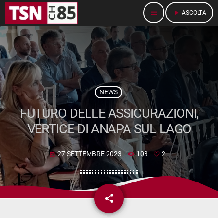
menu
play_arrow
ASCOLTA
NEWS
FUTURO DELLE ASSICURAZIONI,
VERTICE DI ANAPA SUL LAGO
27 SETTEMBRE 2023
103
2
today
share
email
2