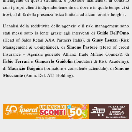
intelligente di questi strumenti, è possibile mantenersi in contatto
con i propri clienti indipendentemente da dove e in quale tempo ci si
trovi, al di là della presenza fisica limitata ad alcuni orari e luoghi».
L’analisi della redditività delle agenzie e il risk management sono
Guido Dell’Omo
stati messi sotto la lente grazie agli interventi di
Giusy Leuzzi
(Head of Sales Retail AXA Partners Italia), di
(Risk
Simone Pastore
Management & Compliance), di
(Head of credit
Insurance – Agenzia generale Allianz Trade Milano Connext), di
Fabio Ferrari
Giancarlo Guidolin
e
(fondatori di Risk Academy),
Maurizio Baiguini
Simone
di
(formatore e consulente aziendale), di
Mucciante
(Amm. Del. A21 Holding).