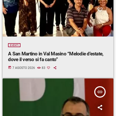
EVENTI
A San Martino in Val Masino “Melodie d’estate,
dove il verso si fa canto”
today
7 AGOSTO 2026
83
insert_link