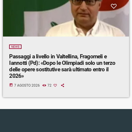
NEWS
Passaggi a livello in Valtellina, Fragomeli e
Iannotti (Pd): «Dopo le Olimpiadi solo un terzo
delle opere sostitutive sarà ultimato entro il
2026»
today
7 AGOSTO 2026
72