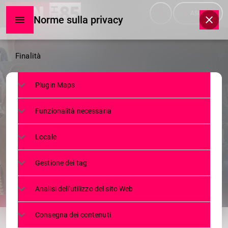
menu
play_arrow
ASCOLTA
Norme sulla privacy
Norme
Finalità
sulla
Plugin Maps
privacy
NEWS
Funzionalità necessaria
FUTURO DELLE ASSICURAZIONI,
VERTICE DI ANAPA SUL LAGO
Locale
27 SETTEMBRE 2023
102
2
today
Gestione dei tag
Analisi dell'utilizzo del sito Web
share
email
Consegna dei contenuti
2