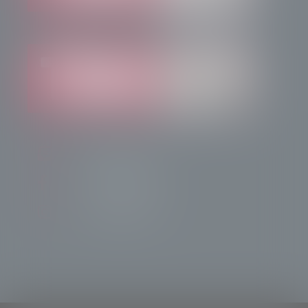
info@radiotsn.tv
Tele Sondrio News
TeleSondrioNews