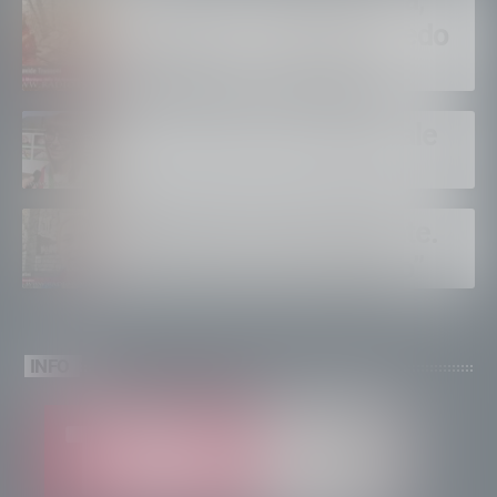
Trussoni. ”E’ dura, ma vedo
solidarietà e tanti aiuti”
Tirano dopo la tangenziale
Albaredo accende l’estate.
”Quanti eventi ad agosto”
INFO