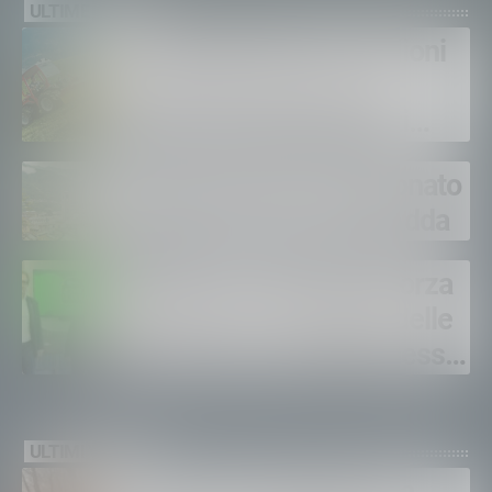
ULTIME NEWS
Agricoltura, oltre 1,1 milioni
di euro alla provincia di
Sondrio contro gli insetti
nocivi
Sondrio ospita il Campionato
regionale di canoa sull’Adda
Regione Lombardia rafforza
la strategia a sostegno delle
imprese: solo a luglio messe
in campo 10 misure
economiche
ULTIMI VIDEO
Incendio in Valchiavenna,