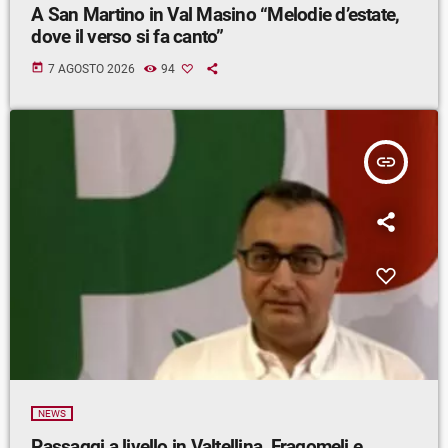
A San Martino in Val Masino “Melodie d’estate,
dove il verso si fa canto”
today
7 AGOSTO 2026
94
insert_link
NEWS
Passaggi a livello in Valtellina, Fragomeli e