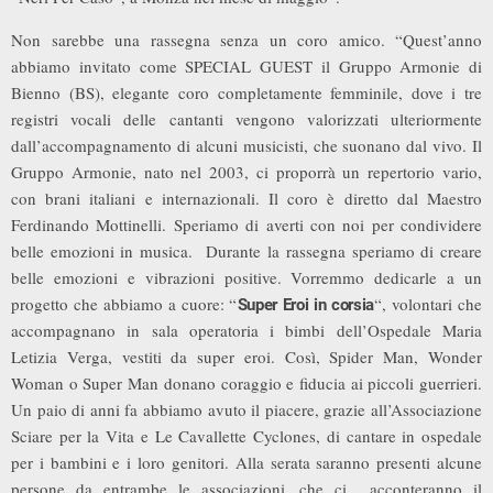
Non sarebbe una rassegna senza un coro amico. “Quest’anno
abbiamo invitato come SPECIAL GUEST il Gruppo Armonie di
Bienno (BS), elegante coro completamente femminile, dove i tre
registri vocali delle cantanti vengono valorizzati ulteriormente
dall’accompagnamento di alcuni musicisti, che suonano dal vivo. Il
Gruppo Armonie, nato nel 2003, ci proporrà un repertorio vario,
con brani italiani e internazionali. Il coro è diretto dal Maestro
Ferdinando Mottinelli. Speriamo di averti con noi per condividere
belle emozioni in musica. Durante la rassegna speriamo di creare
belle emozioni e vibrazioni positive. Vorremmo dedicarle a un
progetto che abbiamo a cuore: “
“, volontari che
Super Eroi in corsia
accompagnano in sala operatoria i bimbi dell’Ospedale Maria
Letizia Verga, vestiti da super eroi. Così, Spider Man, Wonder
Woman o Super Man donano coraggio e fiducia ai piccoli guerrieri.
Un paio di anni fa abbiamo avuto il piacere, grazie all’Associazione
Sciare per la Vita e Le Cavallette Cyclones, di cantare in ospedale
per i bambini e i loro genitori. Alla serata saranno presenti alcune
persone da entrambe le associazioni, che ci acconteranno il