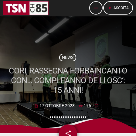
menu
play_arrow
ASCOLTA
NEWS
CORI, RASSEGNA FORBAINCANTO
CON… COMPLEANNO DE LI OSC’:
15 ANNI!
17 OTTOBRE 2023
176
today
share
email