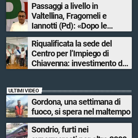
Passaggi a livello in
Valtellina, Fragomeli e
Iannotti (Pd): «Dopo le
Olimpiadi solo un terzo delle
Riqualificata la sede del
opere sostitutive sarà
Centro per l’Impiego di
ultimato entro il 2026»
Chiavenna: investimento da
quasi 250mila euro
ULTIMI VIDEO
Gordona, una settimana di
fuoco, si spera nel maltempo
Sondrio, furti nei