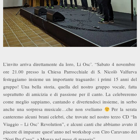
L’invito arriva direttamente da loro, Li Osc’. “Sabato 4 novembre
ore 21.00 presso la Chiesa Parrocchiale di S. Nicolò Valfurva
festeggiamo insieme un importante traguardo: i primi 15 anni del
gruppo! Una bella storia, quella del nostro gruppo vocale, fatta
soprattutto di amicizia e di passione per il canto. La celebreremo
come meglio sappiamo, cantando e divertendoci insieme, in serbo
anche una sorpresa musicale…che non sveliamo
Per la serata
canteremo alcuni brani celebri, che trovate nel nostro terzo CD “In
Viaggio – Li Osc’ Revolution”, e alcuni canti che abbiamo avuto il
piacere di imparare quest’anno nel workshop con Ciro Caravano dei
“Neri Per Caso”, a Monza nel mese di maggio”.