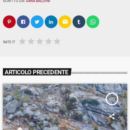
SCRITTO DA:
SARA BALDINI
email
RATE IT
ARTICOLO PRECEDENTE
insert_link