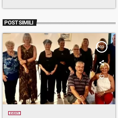
POST SIMILI
insert_link
EVENTI