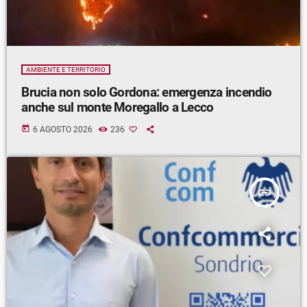
AMBIENTE E TERRITORIO
Brucia non solo Gordona: emergenza incendio
anche sul monte Moregallo a Lecco
today
6 AGOSTO 2026
236
insert_link