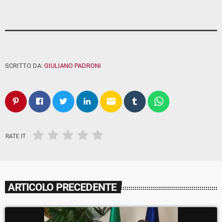
SCRITTO DA:
GIULIANO PADRONI
email
RATE IT
ARTICOLO PRECEDENTE