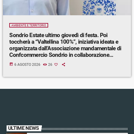
AMBIENTE E TERRITORIO
Sondrio Estate ultimo giovedì di festa. Poi
toccherà a “Valtellina 100%”, iniziativa ideata e
organizzata dall’Associazione mandamentale di
Confcommercio Sondrio in collaborazione
con Sondrio Shopping.
today
6 AGOSTO 2026
26
ULTIME NEWS