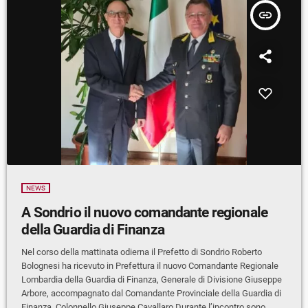
insert_link
NEWS
A Sondrio il nuovo comandante regionale
della Guardia di Finanza
Nel corso della mattinata odierna il Prefetto di Sondrio Roberto
Bolognesi ha ricevuto in Prefettura il nuovo Comandante Regionale
Lombardia della Guardia di Finanza, Generale di Divisione Giuseppe
Arbore, accompagnato dal Comandante Provinciale della Guardia di
Finanza, Colonnello Giuseppe Cavallaro.Durante l’incontro sono