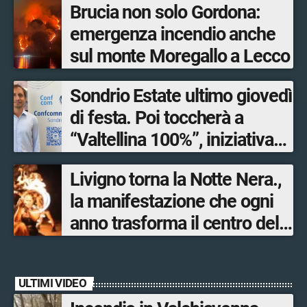
Brucia non solo Gordona:
emergenza incendio anche
sul monte Moregallo a Lecco
Sondrio Estate ultimo giovedì
di festa. Poi toccherà a
“Valtellina 100%”, iniziativa
ideata e organizzata
Livigno torna la Notte Nera.,
dall’Associazione
la manifestazione che ogni
mandamentale di
anno trasforma il centro del
Confcommercio Sondrio in
paese in un palcoscenico a
collaborazione con Sondrio
cielo aperto
Shopping.
ULTIMI VIDEO