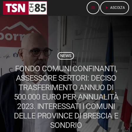
menu
play_arrow
ASCOLTA
NEWS
FONDO COMUNI CONFINANTI,
ASSESSORE SERTORI: DECISO
TRASFERIMENTO ANNUO DI
500.000 EURO PER ANNUALITÀ
2023. INTERESSATI I COMUNI
DELLE PROVINCE DI BRESCIA E
SONDRIO