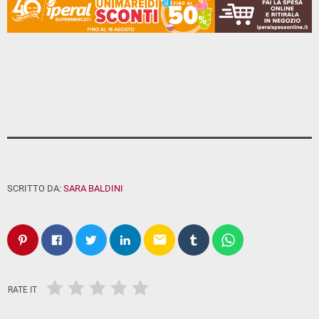
SCRITTO DA:
SARA BALDINI
email
RATE IT