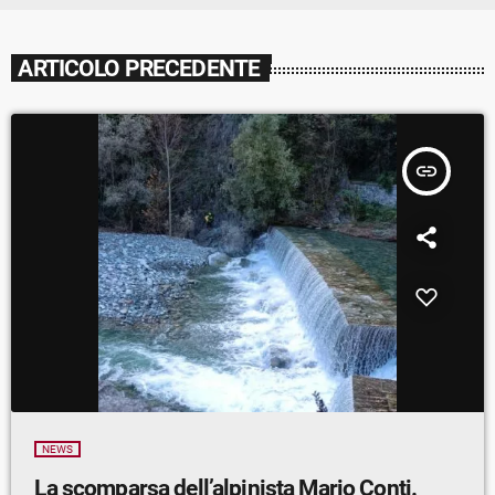
ARTICOLO PRECEDENTE
insert_link
NEWS
La scomparsa dell’alpinista Mario Conti.