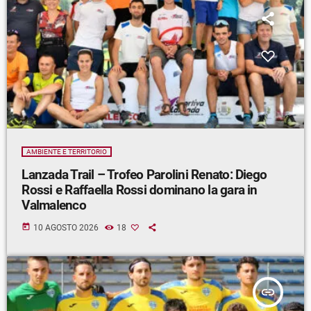
AMBIENTE E TERRITORIO
Lanzada Trail – Trofeo Parolini Renato: Diego
Rossi e Raffaella Rossi dominano la gara in
Valmalenco
today
10 AGOSTO 2026
18
insert_link