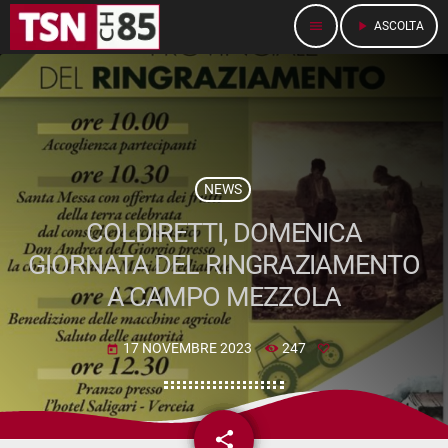
menu
play_arrow
ASCOLTA
NEWS
COLDIRETTI, DOMENICA
GIORNATA DEL RINGRAZIAMENTO
A CAMPO MEZZOLA
17 NOVEMBRE 2023
247
today
share
email