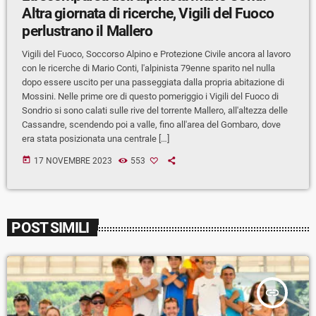
Altra giornata di ricerche, Vigili del Fuoco
perlustrano il Mallero
Vigili del Fuoco, Soccorso Alpino e Protezione Civile ancora al lavoro
con le ricerche di Mario Conti, l'alpinista 79enne sparito nel nulla
dopo essere uscito per una passeggiata dalla propria abitazione di
Mossini. Nelle prime ore di questo pomeriggio i Vigili del Fuoco di
Sondrio si sono calati sulle rive del torrente Mallero, all'altezza delle
Cassandre, scendendo poi a valle, fino all'area del Gombaro, dove
era stata posizionata una centrale […]
today
17 NOVEMBRE 2023
553
POST SIMILI
insert_link