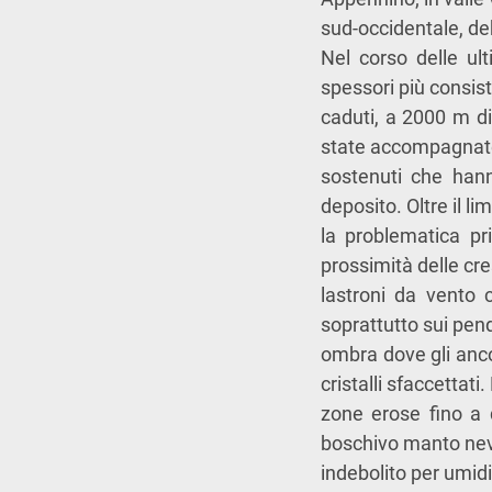
sud-occidentale, de
Nel corso delle ul
spessori più consis
caduti, a 2000 m di
state accompagnate
sostenuti che han
deposito. Oltre il li
la problematica pr
prossimità delle cres
lastroni da vento
soprattutto sui pendi
ombra dove gli ancor
cristalli sfaccettati.
zone erose fino a q
boschivo manto ne
indebolito per umidi