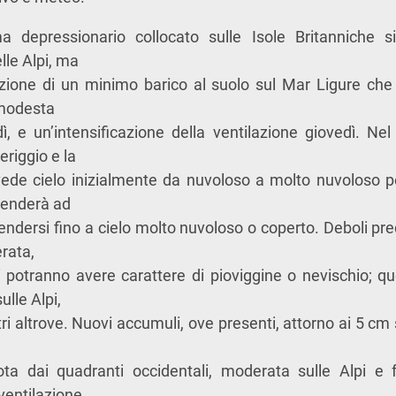
a depressionario collocato sulle Isole Britanniche s
le Alpi, ma
ione di un minimo barico al suolo sul Mar Ligure che
 modesta
ì, e un’intensificazione della ventilazione giovedì. Nel d
eriggio e la
vede cielo inizialmente da nuvoloso a molto nuvoloso per
 tenderà ad
endersi fino a cielo molto nuvoloso o coperto. Deboli pre
erata,
ievi potranno avere carattere di pioviggine o nevischio; q
lle Alpi,
i altrove. Nuovi accumuli, ove presenti, attorno ai 5 cm s
ota dai quadranti occidentali, moderata sulle Alpi e 
ventilazione