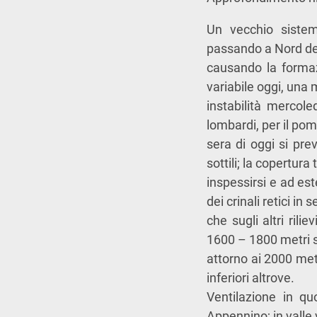
Un vecchio sistem
passando a Nord del
causando la formaz
variabile oggi, una
instabilità mercoled
lombardi, per il pom
sera di oggi si pre
sottili; la copertura
inspessirsi e ad est
dei crinali retici in s
che sugli altri ril
1600 – 1800 metri su
attorno ai 2000 metr
inferiori altrove.
Ventilazione in qu
Appennino; in valle 