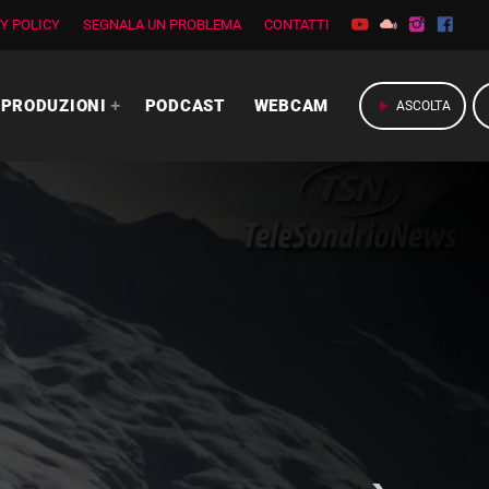
Y POLICY
SEGNALA UN PROBLEMA
CONTATTI
PRODUZIONI
PODCAST
WEBCAM
play_arrow
ASCOLTA