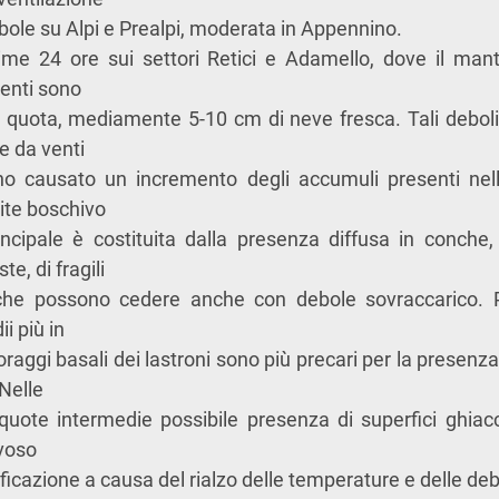
bole su Alpi e Prealpi, moderata in Appennino.
time 24 ore sui settori Retici e Adamello, dove il ma
tenti sono
 quota, mediamente 5-10 cm di neve fresca. Tali deboli
 da venti
no causato un incremento degli accumuli presenti nel
mite boschivo
incipale è costituita dalla presenza diffusa in conche,
te, di fragili
 che possono cedere anche con debole sovraccarico. P
i più in
aggi basali dei lastroni sono più precari per la presenza
 Nelle
uote intermedie possibile presenza di superfici ghiacci
voso
ficazione a causa del rialzo delle temperature e delle deb