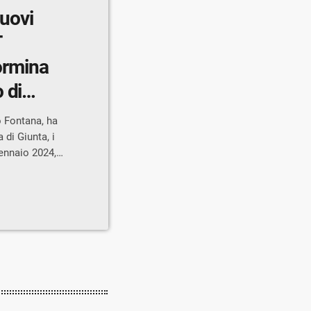
nuovi
T
bormina
 di
o Fontana, ha
di Giunta, i
gennaio 2024,
ella Lombardia e
(AREU). “Come
te di Regione
Welfare Guido