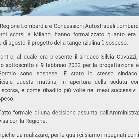
Regione Lombardia e Concessioni Autostradali Lombarde,
orni scorsi a Milano, hanno formalizzato quanto era
o di agosto: il progetto della tangenzialina è sospeso.
contro, al quale era presente il sindaco Silvia Cavazzi, s
do sottoscritto il 9 febbraio 2022 per la progettazione e
 Bormio sono sospese. È stato lo stesso sindac
iale questa mattina, in apertura della seduta con
 scorsa, e come ribadito più volte nei mesi successivi
speso.
l’atto formale di una decisione assunta dall’Amministr
visa con la Regione.
iche da realizzare, per le quali ci siamo impegnati con 