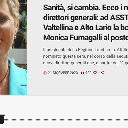
Sanità, si cambia. Ecco i 
direttori generali: ad ASS
Valtellina e Alto Lario la 
Monica Fumagalli al posto
Tommaso Saporito
Il presidente della Regione Lombardia, Attili
nominato questa sera, nel corso della seduta 
nuovi direttori generali che, a partire dal 1° 
dirigeranno le 8 Ats, le 26 Asst e i 5 Irccs d
21 DICEMBRE 2023
922
today
dell'Agenzia Regionale Emergenza Urgenza 
avevamo anticipato – dichiarano il presiden
Lombardia Attilio Fontana e l’assessore al 
Bertolaso - le nomine dei direttori […]