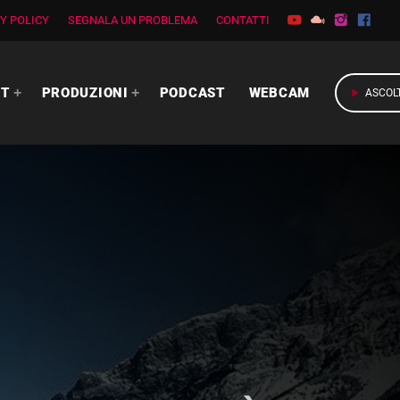
Y POLICY
SEGNALA UN PROBLEMA
CONTATTI
RT
PRODUZIONI
PODCAST
WEBCAM
play_arrow
ASCOL