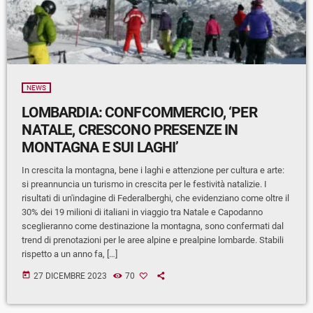
NEWS
LOMBARDIA: CONFCOMMERCIO, ‘PER
NATALE, CRESCONO PRESENZE IN
MONTAGNA E SUI LAGHI’
In crescita la montagna, bene i laghi e attenzione per cultura e arte:
si preannuncia un turismo in crescita per le festività natalizie. I
risultati di un'indagine di Federalberghi, che evidenziano come oltre il
30% dei 19 milioni di italiani in viaggio tra Natale e Capodanno
sceglieranno come destinazione la montagna, sono confermati dal
trend di prenotazioni per le aree alpine e prealpine lombarde. Stabili
rispetto a un anno fa, […]
today
27 DICEMBRE 2023
70