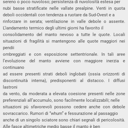
sereno o poco nuvoloso; persistenza di nuvolosità estesa per
nubi basse stratificate nelle vallate prealpine. Venti in quota
deboli occidentali con tendenza a ruotare da Sud-Ovest e a
rinforzare in serata; ventilazione in valle debole o assente.
L’iandamento termico degli ultimi giorni ha favorito il
consolidamento del manto nevoso a tutte le quote. Locali
situazioni di fragilità si mantengono alle quote maggiori nei
pendii
ombreggiati e con esposizione settentrionale. In tali aree
l’evoluzione del manto avviene con maggiore inerzia e
continuano
ad essere presenti strati deboli inglobati (ossia orizzonti di
discontinuità interna), predisponenti al distacco. I diffusi
lastroni
da vento, da moderata a elevata coesione presenti nelle zone
preferenziali all’accumulo, sono facilmente localizzabili; nelle
situazioni pù sfavorevoli possono cedere anche con debole
sovraccarico. Rumori di “whum” e fessurazione al passaggio
anche di un singolo sciatore sono chiari segnali di pericolosità.
Alle fasce altimetriche medio basse il manto è ben