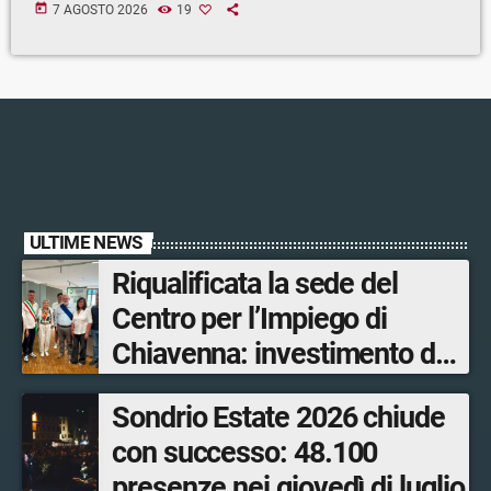
today
7 AGOSTO 2026
19
ULTIME NEWS
Riqualificata la sede del
Centro per l’Impiego di
Chiavenna: investimento da
quasi 250mila euro
Sondrio Estate 2026 chiude
con successo: 48.100
presenze nei giovedì di luglio