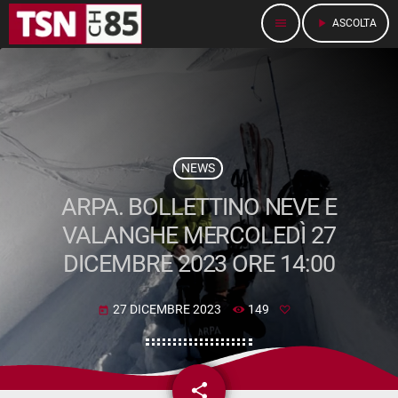
menu
play_arrow
ASCOLTA
NEWS
ARPA. BOLLETTINO NEVE E
VALANGHE MERCOLEDÌ 27
DICEMBRE 2023 ORE 14:00
27 DICEMBRE 2023
149
today
share
email