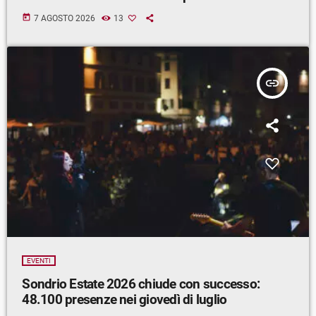
today
7 AGOSTO 2026
13
insert_link
EVENTI
Sondrio Estate 2026 chiude con successo:
48.100 presenze nei giovedì di luglio