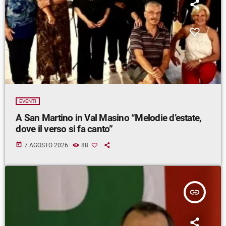
EVENTI
A San Martino in Val Masino “Melodie d’estate,
dove il verso si fa canto”
today
7 AGOSTO 2026
88
insert_link