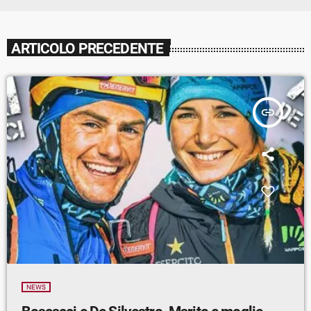
ARTICOLO PRECEDENTE
insert_link
NEWS