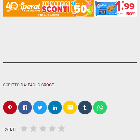
SCRITTO DA:
PAOLO CROCE
email
RATE IT