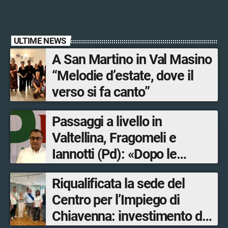
ULTIME NEWS
A San Martino in Val Masino
“Melodie d’estate, dove il
verso si fa canto”
Passaggi a livello in
Valtellina, Fragomeli e
Iannotti (Pd): «Dopo le
Olimpiadi solo un terzo delle
Riqualificata la sede del
opere sostitutive sarà
Centro per l’Impiego di
ultimato entro il 2026»
Chiavenna: investimento da