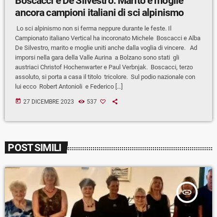
Boscacci e De Silvestro. Marito e moglie
ancora campioni italiani di sci alpinismo
Lo sci alpinismo non si ferma neppure durante le feste. Il
Campionato italiano Vertical ha incoronato Michele Boscacci e Alba
De Silvestro, marito e moglie uniti anche dalla voglia di vincere. Ad
imporsi nella gara della Valle Aurina a Bolzano sono stati gli
austriaci Christof Hochenwarter e Paul Verbnjak. Boscacci, terzo
assoluto, si porta a casa il titolo tricolore. Sul podio nazionale con
lui ecco Robert Antonioli e Federico […]
today
27 DICEMBRE 2023
537
POST SIMILI
insert_link