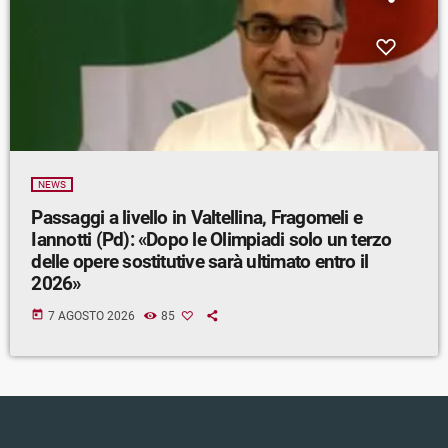
NEWS
Passaggi a livello in Valtellina, Fragomeli e
Iannotti (Pd): «Dopo le Olimpiadi solo un terzo
delle opere sostitutive sarà ultimato entro il
2026»
today
7 AGOSTO 2026
85