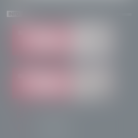
INFO
info@radiotsn.tv
Tele Sondrio News