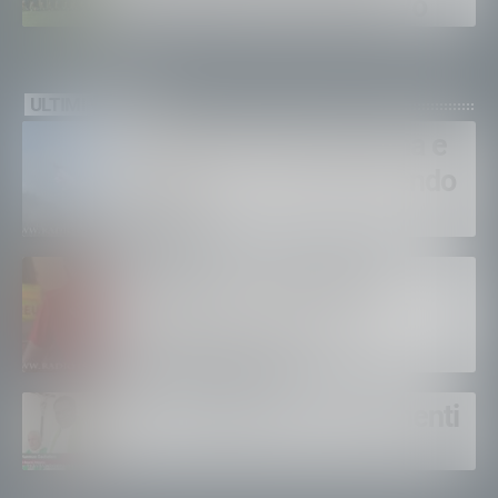
Sondalo per il ritiro estivo
ULTIMI VIDEO
Bruciano ancora Gordona e
Samolaco: “Stiamo facendo
di tutto”
Bertolaso. “Soccorso in
montagna, orgoglioso di
come si lavora”
Un solo altare, tre continenti