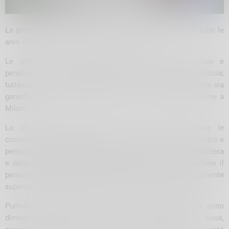
La problematica della gestione della Sanità è comune a tutte le
aree d’Italia, ma ciò non può costituire un alibi.
Le difficoltà si accentuano nelle zone meno popolate e
penalizzare da collegamenti difficili come la nostra provincia;
tuttavia, è nostro dovere batterci perché il diritto alla salute sia
garantito ovunque: a Bormio, a Livigno o a Madesimo come a
Milano.
La situazione contingente accentua le carenze come le
croniche difficoltà del settore, come quella di reperire medici e
personale, accresciuta dalla vicinanza al confine con la Svizzera
e dalla concorrenza della sanità privata che si accaparrano il
personale garantendogli trattamenti economici decisamente
superiori a quelli proposti dal servizio pubblico nazionale.
Purtroppo, i tentativi di trovare una soluzione finora si sono
dimostrati insufficienti e non hanno migliorato le cose,