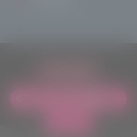
TeleSondrioNews
ASCOLTACI OVUNQUE