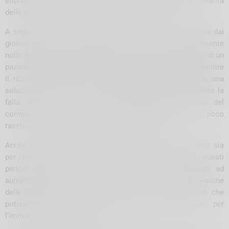
soprattutto perché non hanno tenuto conto delle peculiarità
delle zone “di frontiera” come la Provincia di Sondrio.
A seguito dei recenti avvenimenti di cui si è avuto notizia dai
giornali (come la cancellazione con preavviso praticamente
nullo del pediatra di libera scelta in Alta Valle e il trasporto di un
paziente anziano da Sondalo a Chiavenna per potergli garantire
il ricovero) riteniamo che si debba trovare quantomeno una
soluzione provvisoria che possa tamponare efficacemente la
falla almeno fino all’auspicato intervento strutturale del
comparto che possa invertire definitivamente la poco
rassicurante rotta presa dal sistema sanitario.
Anche in Valtellina abbiamo diritto ad un’assistenza certa sia
per i residenti che per turisti che, come abbiamo visto in questi
periodi, sono in numero notevole e saranno destinati ad
aumentare ulteriormente nei prossimi anni, anche in previsione
delle Olimpiadi. Non potranno essere consentiti errori che
potrebbero, tra l’altro, avere ripercussioni negative per
l’immagine di tutta la Regione.