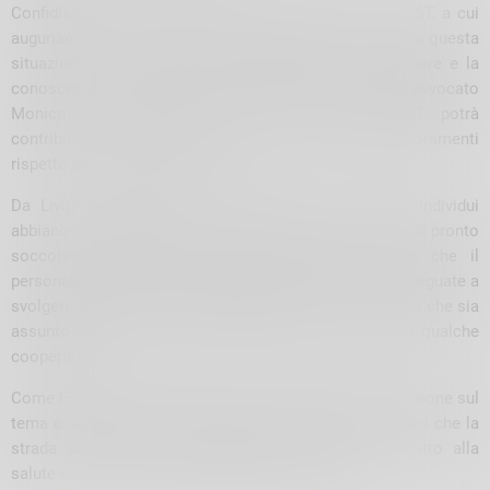
Confidiamo che i nuovi Direttori Generali di ATS e ASST, a cui
auguriamo buon lavoro, siano in grado di porre rimedio a questa
situazione vista l’esperienza maturata nelle loro carriere e la
conoscenza del territorio, soprattutto da parte dell’avvocato
Monica Anna Fumagalli che alla guida dell’ASST potrà
contribuire a ottenere, come speriamo, sensibili miglioramenti
rispetto alla situazione attuale.
Da Livigno a Madesimo è necessario che tutti gli individui
abbiano la possibilità di avere l’assistenza necessaria: di pronto
soccorso, pediatrica, di medicina di base, ecc. e che il
personale medico abbia preparazione e competenze adeguate a
svolgere il proprio compito indipendentemente dal fatto che sia
assunto dal servizio sanitario nazionale o in carico a qualche
cooperativa.
Come Fratelli d’Italia intendiamo mantenere alta l’attenzione sul
tema e stimolare la soluzione di questi problemi consci che la
strada sarà lunga, ma altrettanto convinti che il diritto alla
salute sia il primo diritto da garantire e tutelare.