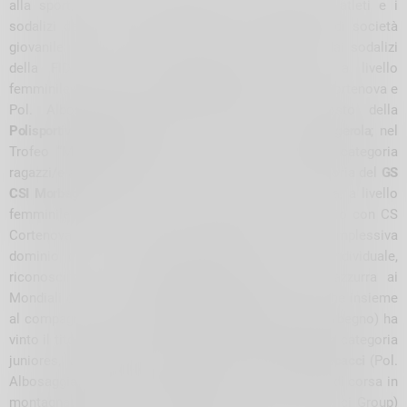
alla sport, hanno trovato giusta vetrina anche gli atleti e i
sodalizi della provincia di Sondrio. Il Campionato di società
giovanile di corsa in montagna è stato dominato dai sodalizi
della FIDAL Sondrio: nella classifica cadette/i a livello
femminile vittoria del
GP Valchiavenna
davanti a CS Cortenova e
Pol. Albosaggia, a livello maschile primo posto della
Polisportiva Albosaggia
davanti a Premana e
GS Valgerola
; nel
Trofeo “Maria Crippa” che somma i risultati della categoria
ragazzi/e a quella dei cadetti/e a livello maschile vittoria del
GS
CSI Morbegno
seguito da Pol. Albosaggia e Premana, a livello
femminile primo posto del GP Valchiavenna sul podio con CS
Cortenova e Pol. Albosaggia, nella classifica complessiva
dominio della Polisportiva Albosaggia. A livello individuale,
riconoscimenti per
Francesco Bongio
(matricola azzurra ai
Mondiali di corsa in montagna e trail a Innsbruck) che insieme
al compagno di squadra
Federico Bongio
(GS CSI Morbegno) ha
vinto il titolo italiano di corsa in montagna a staffetta categoria
juniores,
Luca Curioni
(GP Valchiavenna) e
Silvia Boscacci
(Pol.
Albosaggia) azzurrini alla International Under 18 Cup di corsa in
montagna ad Annecy,
Alice Gaggi
(La Recastello Radici Group)