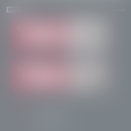
INFO
info@radiotsn.tv
Tele Sondrio News
TeleSondrioNews