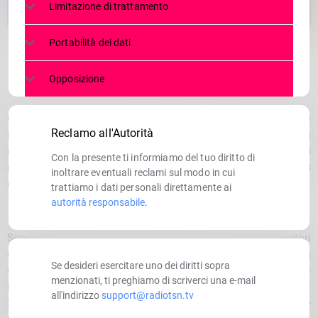
Limitazione di trattamento
Portabilità dei dati
Opposizione
Grandi numeri per una grande festa. Il Comitato Regionale
Reclamo all'Autorità
Lombardo della Federazione Italiana di Atletica Leggera ha
celebrato attraverso la Festa dell’Atletica Lombarda sabato 13
Con la presente ti informiamo del tuo diritto di
gennaio 2024 all’auditorium BCC Milano a Carugate un 2023
inoltrare eventuali reclami sul modo in cui
d’eccellenza per l’atletica della regione.
trattiamo i dati personali direttamente ai
autorità responsabile
.
Sono stati premiati gli atleti e le atlete di club lombardi vincitori
di titoli italiani o convocati in Nazionale nel 2023, le società
Se desideri esercitare uno dei diritti sopra
campioni d’Italia e vincitrici di trofei regionali l’anno passato e
menzionati, ti preghiamo di scriverci una e-mail
le scuole salite sul “trono” delle fasi regionali dei Campionati
all'indirizzo
support@radiotsn.tv
Studenteschi di cross e pista: il momento ideale per celebrare