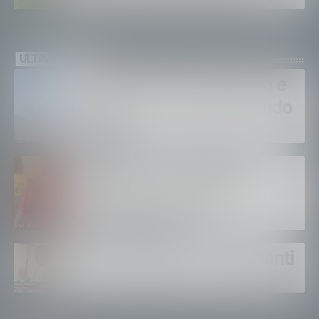
ULTIMI VIDEO
Bruciano ancora Gordona e
Samolaco: “Stiamo facendo
di tutto”
Bertolaso. “Soccorso in
montagna, orgoglioso di
come si lavora”
Un solo altare, tre continenti