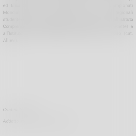
ed
Elisa Sortini
(Atl. Alta Valtellina) azzurre ai Campionati
Mondiali di corsa in montagna e trail. Per i campionati regionali
studenteschi di corsa campestre 2023 riconoscimenti all’
Istituto
Comprensivo Giuseppe Garibaldi di Chiavenna
(cat. Cadette) e
all’
Istituto Tecnico Tecnologico Enea Mattei di Sondrio
(cat.
Allievi).
Cristina Speziale.
Addetto stampa CP FIDAL Sondrio