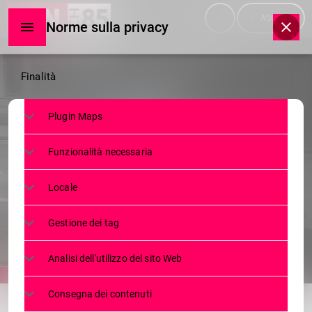
menu
play_arrow
ASCOLTA
Norme sulla privacy
Norme
Finalità
sulla
Plugin Maps
privacy
NEWS
Funzionalità necessaria
WORK SAFETY, TAURINO DI
NUOVO AI DOMICILIARI
Locale
21 GENNAIO 2024
381
today
Gestione dei tag
Analisi dell'utilizzo del sito Web
share
email
Consegna dei contenuti