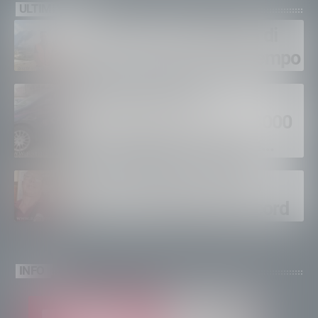
ULTIMI VIDEO
Gordona, una settimana di
fuoco, si spera nel maltempo
Sondrio, furti nei
supermercati per oltre 3000
euro, foglio di via per un
ventinovenne
Calici Valtellina, Sondrio
brinda a un’estate da record
INFO