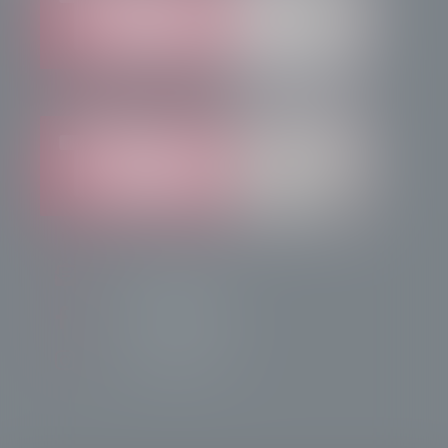
info@radiotsn.tv
Tele Sondrio News
TeleSondrioNews