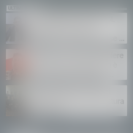
ULTIME NEWS
Sanità privata e RSA, UGL
chiede il rinnovo dei
contratti: “Servono risorse e
salari adeguati”
Sondrio, morto il carabiniere
Alessandro Gianetti: non è
sopravvissuto alle gravi
ustioni
Polizia di Stato, 16 nuovi
agenti in prova alla Questura
di Sondrio