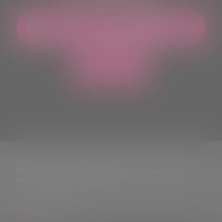
© 2021 TUTTI I DIRITTI RISERVATI. VIETATA LA RIPRODUZIONE,
ANCHE PARZIALE, DEI TESTI DELLE NOTIZIE PUBBLICATE SUL
SITO, SENZA CITARNE LA FONTE