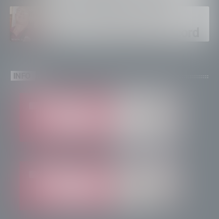
ventinovenne
Calici Valtellina, Sondrio
brinda a un’estate da record
INFO