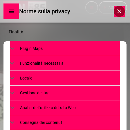
menu
play_arrow
ASCOLTA
Norme sulla privacy
Norme
Finalità
sulla
Plugin Maps
privacy
NEWS
Funzionalità necessaria
ABUSI SUI CHIERICHETTI. DON
MARTINELLI, CHE PRESTÒ
Locale
SERVIZIO NELL’OPERA DON FOLCI
Gestione dei tag
DELLA COMUNITÀ PASTORALE DI
COLORINA, CONDANNATO A 2
Analisi dell'utilizzo del sito Web
ANNI E 6 MESI DALLA GIUSTIZIA
VATICANA
Consegna dei contenuti