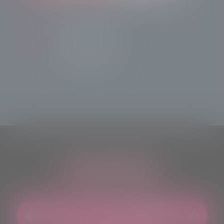
info@radiotsn.tv
Tele Sondrio News
TeleSondrioNews
ASCOLTACI OVUNQUE