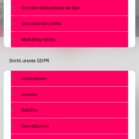
Gestione della privacy dei dati
24 GENNAIO 2024
3497
today
Creazione del profilo
share
email
Marketing mirato
Diritti utente GDPR
Informazioni
Accesso
Rettifica
Cancellazione