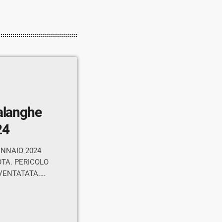
valanghe
24
ENNAIO 2024
TA. PERICOLO
VENTATATA.
Retiche
ciali del manto
moderato a
levate, la