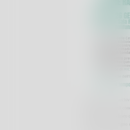
siamoalpi.it è un archiv
fotografie e i ricordi co
Biblioteca e del Museo d
di incontri, lo “scrigno