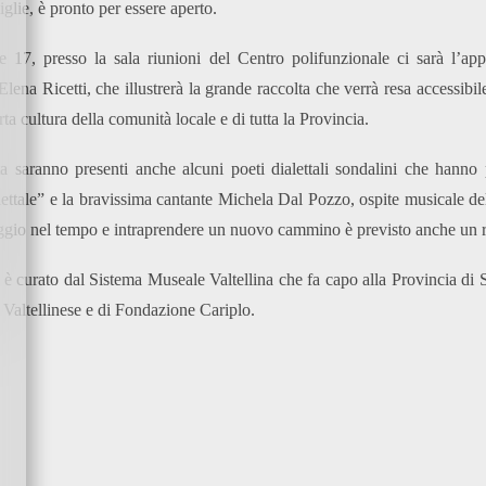
iglie, è pronto per essere aperto.
e 17, presso la sala riunioni del Centro polifunzionale ci sarà l’ap
 Elena Ricetti, che illustrerà la grande raccolta che verrà resa accessibil
rta cultura della comunità locale e di tutta la Provincia.
a saranno presenti anche alcuni poeti dialettali sondalini che hanno 
ettale” e la bravissima cantante Michela Dal Pozzo, ospite musicale del
aggio nel tempo e intraprendere un nuovo cammino è previsto anche un ri
 è curato dal Sistema Museale Valtellina che fa capo alla Provincia di S
Valtellinese e di Fondazione Cariplo.