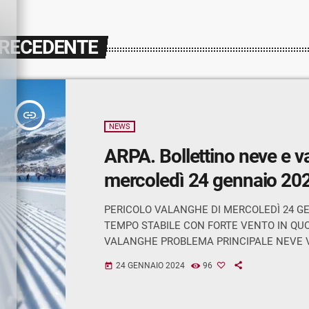
PRECEDENTE
insert_link
NEWS
ARPA. Bollettino neve e 
mercoledì 24 gennaio 20
PERICOLO VALANGHE DI MERCOLEDÌ 24 G
TEMPO STABILE CON FORTE VENTO IN QUO
VALANGHE PROBLEMA PRINCIPALE NEVE 
Zone: Retiche Occidentali, Retiche Centrali, 
24 GENNAIO 2024
96
today
Orientali, Adamello, Orobie. Gli strati superfi
nevoso mantengono un consolidamento da 
debole sui pendii ripidi in ombra alle quote e