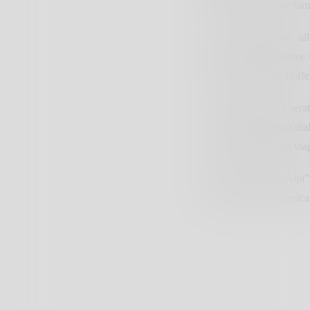
disposizione di tante fam
Venerdì 26 gennaio, all
curatrice e catalogatrice
andrà ad arricchire l’offe
Ad impreziosire la serat
“Concorso di Poesia dial
la chiusura di questo vi
Il progetto “Siamo Alpi”
della Società Economica 