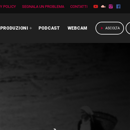
Y POLICY
SEGNALA UN PROBLEMA
CONTATTI
PRODUZIONI
PODCAST
WEBCAM
play_arrow
ASCOLTA