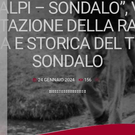
ALPI – SONDALO”,
TAZIONE DELLA R
 E STORICA DEL T
SONDALO
24 GENNAIO 2024
156
today