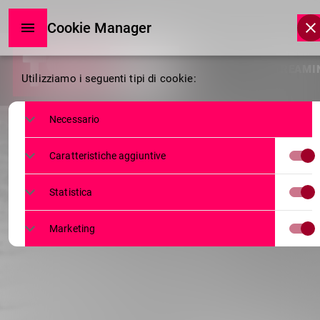
Cookie Manager
Cookie
HOME
LIVE STREAMI
Utilizziamo i seguenti tipi di cookie:
Manager
Necessario
Caratteristiche aggiuntive
Statistica
Marketing