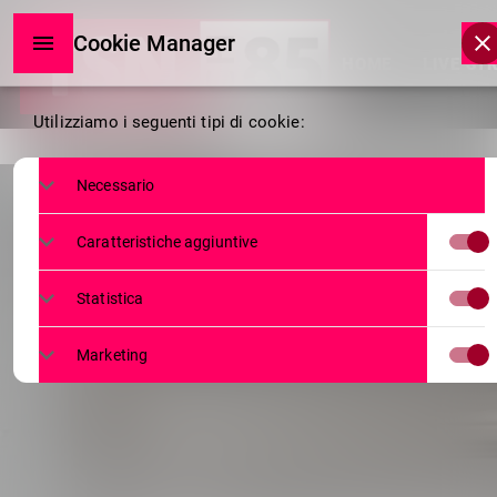
Cookie Manager
HOME
LIVE ST
Cookie
Utilizziamo i seguenti tipi di cookie:
Manager
Necessario
Caratteristiche aggiuntive
Statistica
Marketing