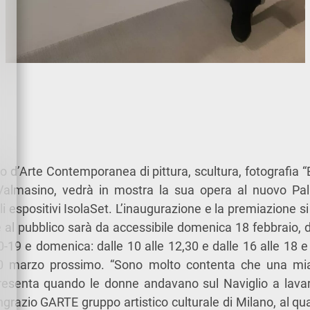
o d’Arte Contemporanea di pittura, scultura, fotografia “E
la Valmasino, vedrà in mostra la sua opera al nuovo Pa
i espositivi IsolaSet. L’inaugurazione e la premiazione si
 al pubblico sarà da accessibile domenica 18 febbraio, da
0-19 e domenica: dalle 10 alle 12,30 e dalle 16 alle 18 
l 10 marzo prossimo. “Sono molto contenta che una mi
presenta quando le donne andavano sul Naviglio a lavare
ingrazio GARTE gruppo artistico culturale di Milano, al qua