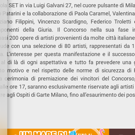
sola SET in via Luigi Galvani 27, nel cuore pulsante di Mil
lio Patarini e la collaborazione di Paola Caramel, Valenti
ziano Filippini, Vincenzo Scardigno, Federico Troletti 
mponenti della Giuria. Il Concorso nella sua fase in
asi 200 opere di artisti provenienti da molte città italian
ude con una selezione di 80 artisti, rappresentati da 1
fia. L’interesse per questa manifestazione e il success
al di là di ogni aspettativa e tutto fa prevedere una 
to motivo e nel rispetto delle norme di sicurezza d
la cerimonia di premiazione dei vincitori del Concor
lle ore 17, saranno esclusivamente riservate agli artisti 
e agli Ospiti di Garte Milano, fino all’esaurimento dei posti