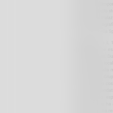
avermi dato l’impor
Volpi – che nello s
EXIBITION, a Palaz
Maestri, ai fotograf
pittrice Antonella 
Alda Volpi
nata iL 1
autodidatta che ese
vissuti e visitati.
presso mostre locali
partecipando alla m
iscrive al GAR Gru
usate, potendo così
artisti, viene fond
quali vengono esp
Lombardia che ha a
GARTE – che ha reso