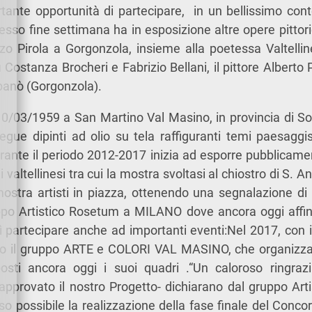
tante opportunità di partecipare, in un bellissimo cont
tesso fine settimana ha in esposizione altre opere pittor
zo Pirola a Gorgonzola, insieme alla poetessa Valtell
i Costanza Brocheri e Fabrizio Bellani, il pittore Alberto P
Spanò (Gorgonzola).
0/03/1959 a San Martino Val Masino, in provincia di Son
gue dipinti ad olio su tela raffiguranti temi paesaggist
 Durante il periodo 2012-2017 inizia ad esporre pubblicame
 valtellinesi tra cui la mostra svoltasi al chiostro di S.
ostra artisti in piazza, ottenendo una segnalazione di
ppo Artistico Rosetum a MILANO dove ancora oggi affina
 partecipare anche ad importanti eventi:Nel 2017, con i
ato il gruppo ARTE e COLORI VAL MASINO, che organizza 
osti ancora oggi i suoi quadri .“Un caloroso ringra
pprovato il nostro Progetto- dichiarano dal gruppo Arti
 possibile la realizzazione della fase finale del Concor