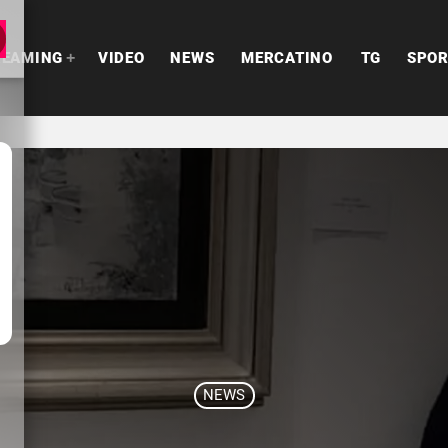
COME SEGUIRE RADIO TSN
COOKIES
PRIVAC
REAMING
VIDEO
NEWS
MERCATINO
TG
SPO
NEWS