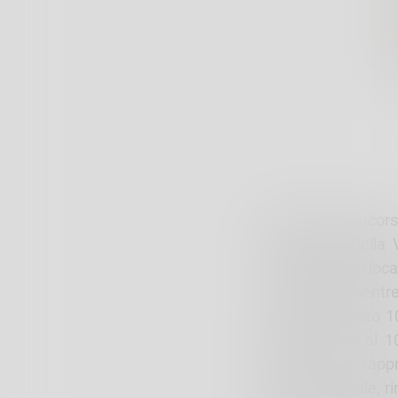
Finalista al Concors
Volpi, artisti del
Lombardia, nei local
17 febbraio, mentre
orario continuato 1
visitabile sino a
Naviglio”, che rap
passata in finale, r