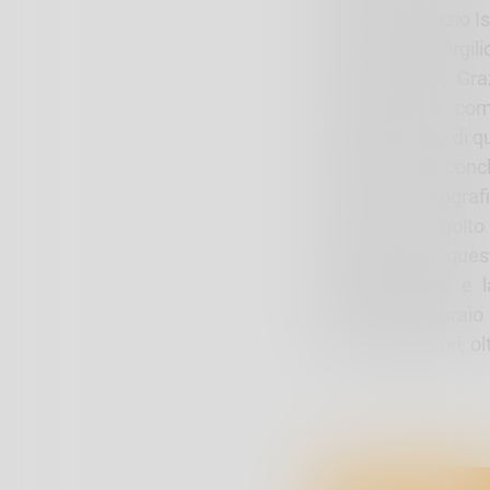
location di spazio I
la curatela di Virgi
Giulio Farachi, Gra
Patarini quali co
partecipazione di qu
a Milano e si concl
scultura e fotogra
sono andati molto 
pubblico. Per ques
l’inaugurazione e 
sabato 17 febbraio a
accompagnatori, oltr