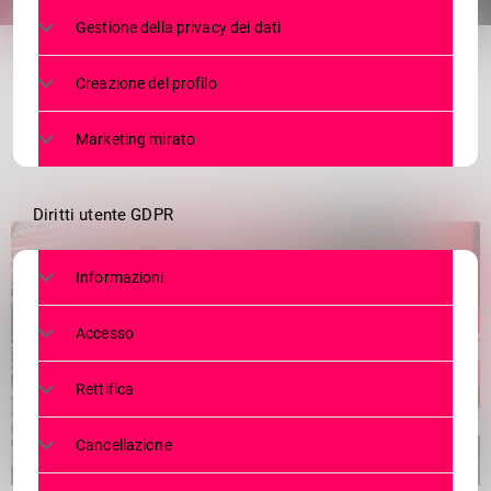
share
email
Gestione della privacy dei dati
Creazione del profilo
Marketing mirato
Diritti utente GDPR
Informazioni
Accesso
Rettifica
Cancellazione