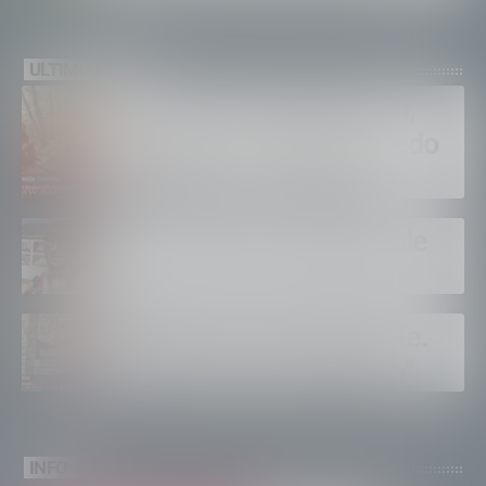
ULTIMI VIDEO
Incendio in Valchiavenna,
Trussoni. ”E’ dura, ma vedo
solidarietà e tanti aiuti”
Tirano dopo la tangenziale
Albaredo accende l’estate.
”Quanti eventi ad agosto”
INFO