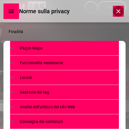
menu
play_arrow
ASCOLTA
Norme sulla privacy
Norme
Finalità
sulla
Plugin Maps
privacy
NEWS
Funzionalità necessaria
“MERITIAMO PIÙ ATTENZIONE”.
ANCHE IN PROVINCIA I VIGILI DEL
Locale
FUOCO HANNO INCROCIATO LE
Gestione dei tag
BRACCIA
Analisi dell'utilizzo del sito Web
19 FEBBRAIO 2024
116
today
Consegna dei contenuti