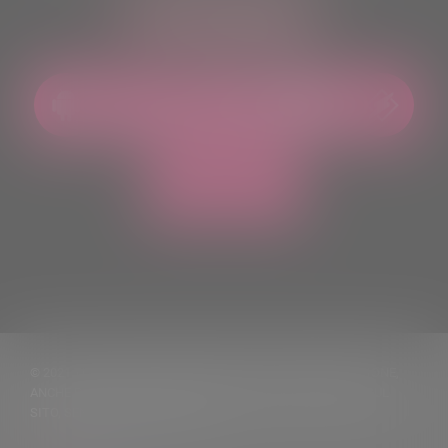
ASCOLTACI OVUNQUE
© 2021 TUTTI I DIRITTI RISERVATI. VIETATA LA RIPRODUZIONE,
ANCHE PARZIALE, DEI TESTI DELLE NOTIZIE PUBBLICATE SUL
SITO, SENZA CITARNE LA FONTE