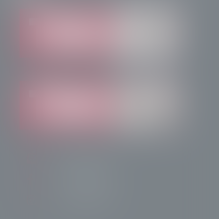
info@radiotsn.tv
Tele Sondrio News
TeleSondrioNews