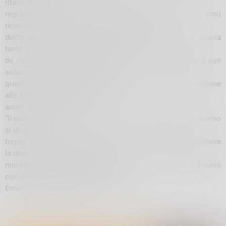
ritardo
di
1
anno)
e
regolamentando la ferie solidali (in ritardo di 2 anni)
riconoscendo finalmente e con ritardo questo
diritto ai colleghi con figli malati o disabili. Ma restano ancora
tante, troppe criticità e troppi ritardi
da risolvere. I Vigili del Fuoco meritano più attenzione e non
soluzioni in perenne ritardo. Per
questo lo sciopero è una vera e propria richiesta di attenzione
allo Stato da parte del Corpo più
amato dagli italiani”.
“I
l nostro è un grido di allarme verso chi al Ministero dell’Interno
si dimentica
troppo spesso della nostra categoria. Auspichiamo di ricevere
la dovuta attenzione da parte del
ministro dell’interno Matteo Piantedosi e del sottosegretario
con delega ai vigili del fuoco
Emanuele Prisco””, fa sapere il Conapo.