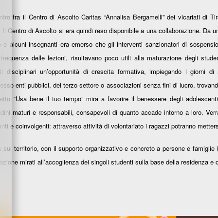
ontro fra il Centro di Ascolto Caritas “Annalisa Bergamelli” dei vicariati di Ti
o. Il Centro di Ascolto si era quindi reso disponibile a una collaborazione. Da una
e alcuni insegnanti era emerso che gli interventi sanzionatori di sospens
n frequenza delle lezioni, risultavano poco utili alla maturazione degli stude
i disciplinari un’opportunità di crescita formativa, impiegando i giorni d
presso enti pubblici, del terzo settore o associazioni senza fini di lucro, trovand
getto “Usa bene il tuo tempo” mira a favorire il benessere degli adolescent
adini maturi e responsabili, consapevoli di quanto accade intorno a loro. Ver
nti e coinvolgenti: attraverso attività di volontariato i ragazzi potranno mettersi 
s sul territorio, con il supporto organizzativo e concreto a persone e famiglie i
razione mirati all’accoglienza dei singoli studenti sulla base della residenza e de