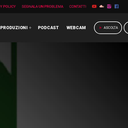
Y POLICY
SEGNALA UN PROBLEMA
CONTATTI
PRODUZIONI
PODCAST
WEBCAM
play_arrow
ASCOLTA