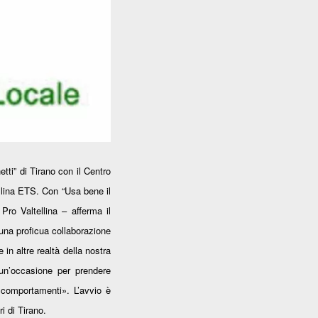
tti” di Tirano con il Centro
llina ETS. Con “Usa bene il
ro Valtellina – afferma il
una proficua collaborazione
in altre realt
à
della nostra
 un’occasione per prendere
o comportamenti». L’avvio è
i di Tirano.