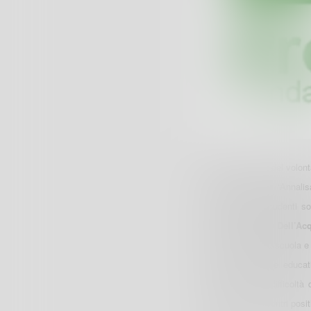
Scuola e mondo del volontar
di Ascolto Caritas “Annali
tuo tempo” gli studenti so
presidente
Marco Dell’Ac
tra il mondo della scuola e 
provincia. L’azione educat
coscienza delle difficolt
à
promettente: riscontri posi