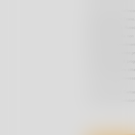
L’iniziativa è nata dall’inc
“Balilla Pinchetti” di Tiran
scolastico Rossana Russo 
adeguati, limitati alla no
affiancare ai provvediment
un’attività di volontariato 
di Ascolto Caritas. Il pro
crescita per diventare citt
contesti educativi interessa
L’azione capillare di Carita
stabilire contatti di collabo