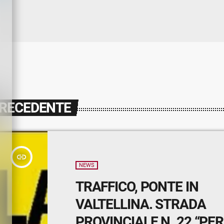
PRECEDENTE
insert_link
NEWS
TRAFFICO, PONTE IN
VALTELLINA. STRADA
PROVINCIALE N. 22 “PE