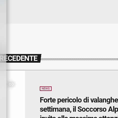
PRECEDENTE
insert_link
NEWS
Forte pericolo di valanghe
settimana, il Soccorso Al