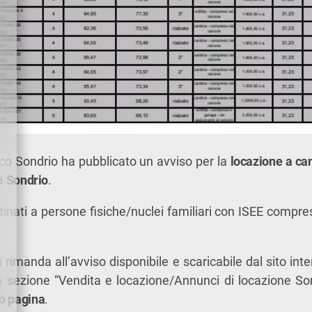
 Sondrio ha pubblicato un avviso per la
locazione a ca
i a Sondrio
.
stinati a persone fisiche/nuclei familiari con ISEE compre
si rimanda all’avviso disponibile e scaricabile dal sito i
a sezione “Vendita e locazione/Annunci di locazione So
do pagina
.