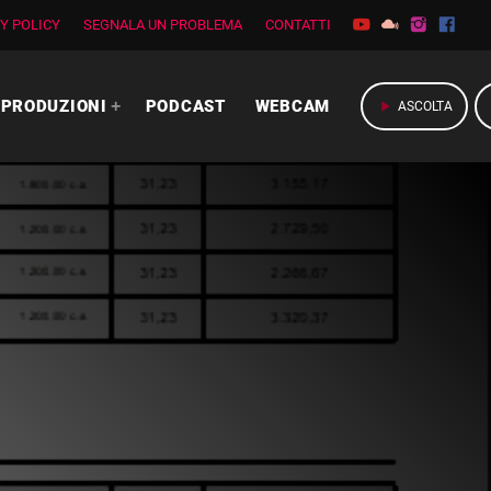
Y POLICY
SEGNALA UN PROBLEMA
CONTATTI
PRODUZIONI
PODCAST
WEBCAM
play_arrow
ASCOLTA