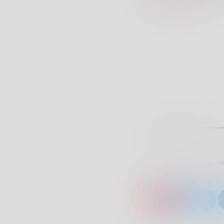
Avviso ALER
SCRITTO DA:
SARA BALDIN