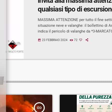
invita alla massima attenz
qualsiasi tipo di escursio
MASSIMA ATTENZIONE per tutto il fine sett
situazione neve e valanghe: il bollettino di 
indica il pericolo di valanghe da *3-MARCAT
a *4-FORTE* su Retiche Orientali, Centrali e O
23 FEBBRAIO 2024
72
today
Prealpi Lariane, Orobie, Prealpi Bergamasche
Bresciane e Adamello. L’indice è moderato ne
Varesine, debole nell’Appennino Pavese. Il bo
precisa che “*Gli abbondanti apporti nevosi
sovraccaricano i recenti accumuli che pres
consolidamento […]
insert_link