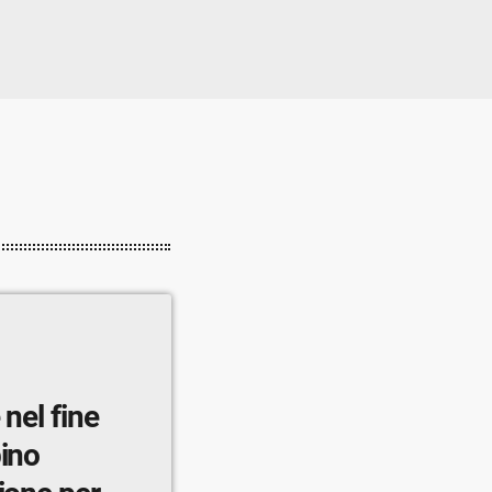
 nel fine
pino