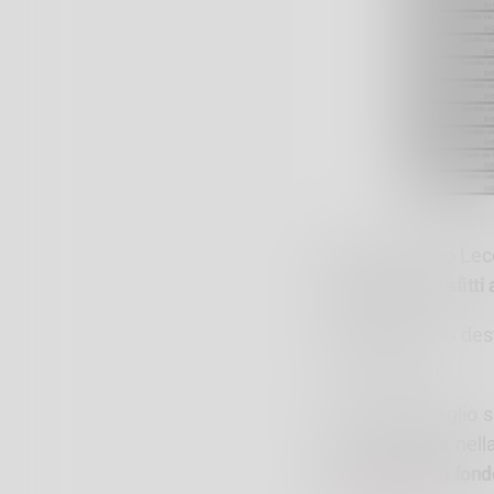
ALER Bergamo Lecco
alloggi liberi e sfitt
Gli alloggi sono de
€ 16.000,00
Per ogni dettaglio 
Lecco Sondrio nell
tramite il link a fon