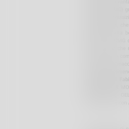
contesto Arpa vanta 
Geologico (CMG) gu
sensori ad acquisiz
rete geologica, che
lombarde, conta b
dati/anno. Il CMG 
early warning che m
consentendo – com’è
in anticipo la “mac
imminenti, intervene
ha dichiarato Fab
Conferenza : IL 
MITIGAZIONE DEL 
collaborazione con 
“In Lombardia ci s