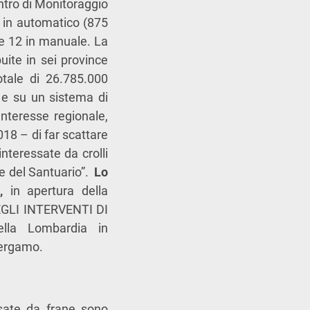
entro di Monitoraggio
 in automatico (875
 e 12 in manuale. La
uite in sei province
tale di 26.785.000
 e su un sistema di
interesse regionale,
18 – di far scattare
nteressate da crolli
he del Santuario”.
Lo
a,
in apertura della
GLI INTERVENTI DI
ella Lombardia in
Bergamo.
ssate da frane sono