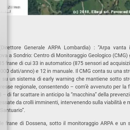
irettore Generale ARPA Lombardia) : “Arpa vanta il
rova a Sondrio: Centro di Monitoraggio Geologico (CMG)
5 frane di cui 33 in automatico (875 sensori ad acquisi
5.000 dati/anno) e 12 in manuale. Il CMG conta su una st
 e su un sistema di early warning che mantiene sotto str
teresse regionale, consentendo – com’è avvenuto per la f
 – di far scattare in anticipo la “macchina” della preven
ssate da crolli imminenti, intervenendo sulla viabilità e 
 Santuario”.
lle frane di Dossena, sotto il monitoraggio ARPA e un 