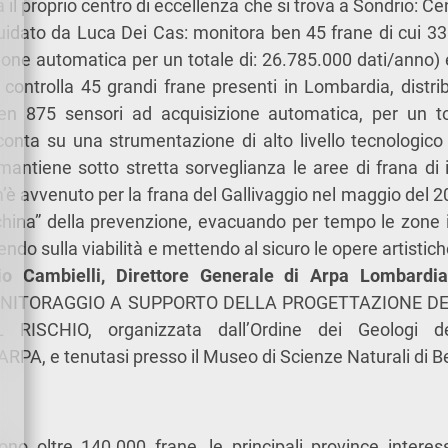
il proprio centro di eccellenza che si trova a Sondrio: C
idato da Luca Dei Cas: monitora ben 45 frane di cui 33
ione automatica per un totale di: 26.785.000 dati/anno)
 controlla 45 grandi frane presenti in Lombardia, distrib
en 875 sensori ad acquisizione automatica, per un to
conta su una strumentazione di alto livello tecnologico
antiene sotto stretta sorveglianza le aree di frana di 
 avvenuto per la frana del Gallivaggio nel maggio del 20
china” della prevenzione, evacuando per tempo le zone i
ndo sulla viabilità e mettendo al sicuro le opere artistic
io Cambielli, Direttore Generale di Arpa Lombardi
MONITORAGGIO A SUPPORTO DELLA PROGETTAZIONE DE
RISCHIO, organizzata dall’Ordine dei Geologi d
ARPA, e tenutasi presso il Museo di Scienze Naturali di 
ono oltre 140.000 frane, le principali province intere