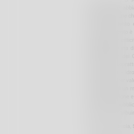
Sondrio dove abbi
tipologia di frane c
movimento lento e
movimento lento è p
di azzerare le criti
Lombardia –
ma di 
Come Ordine dei G
interessate sopratt
dissesto geo – idro
pubblici di poter va
Lombardia c’è un m
sulla prevenzione e
all’opinione pubbl
possiamo contribuire
Bergamo, Brescia, S