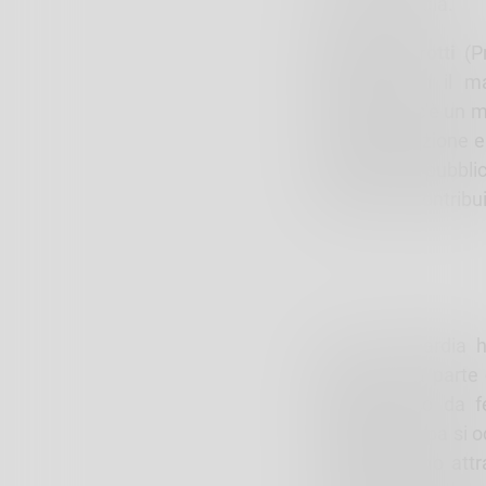
all’avanguardia.
Roberto Perotti
(P
province con il m
Lombardia c’è un m
sulla prevenzione e
all’opinione pubbl
possuamo contribuire
“Arpa Lombardia ha
Pastore. Fa parte d
idrogeologico da f
valanghe. Arpa si o
li determinano attr