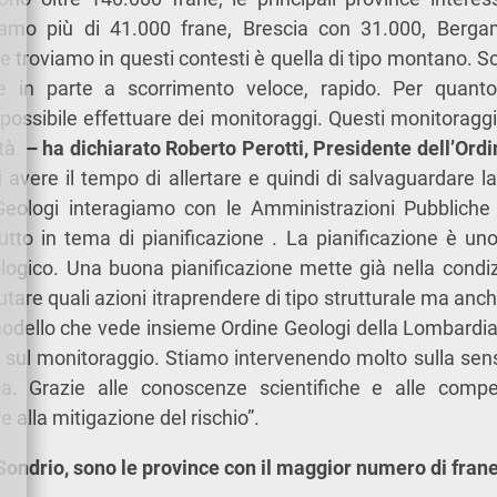
amo più di 41.000 frane, Brescia con 31.000, Berg
he troviamo in questi contesti è quella di tipo montano. So
 in parte a scorrimento veloce, rapido. Per quanto
ossibile effettuare dei monitoraggi. Questi monitoragg
cità
– ha dichiarato Roberto Perotti, Presidente dell’Ordi
avere il tempo di allertare e quindi di salvaguardare la
eologi interagiamo con le Amministrazioni Pubbliche
utto in tema di pianificazione . La pianificazione è uno
logico. Una buona pianificazione mette già nella condiz
lutare quali azioni itraprendere di tipo strutturale ma anch
odello che vede insieme Ordine Geologi della Lombard
 sul monitoraggio. Stiamo intervenendo molto sulla sensi
ica. Grazie alle conoscenze scientifiche e alle com
 alla mitigazione del rischio”.
ondrio, sono le province con il maggior numero di fran