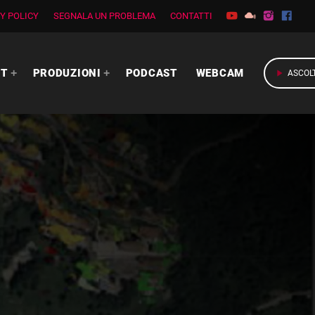
Y POLICY
SEGNALA UN PROBLEMA
CONTATTI
RT
PRODUZIONI
PODCAST
WEBCAM
play_arrow
ASCOL