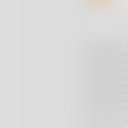
Fabio Cambielli
(D
eccellenza che si t
Cas: monitora ben 4
un totale di: 26.78
livello tecnologico
aree di frana di in
nel maggio del 2018
tempo le zone intere
opere artistiche del
Dal Lago D’Iseo, a