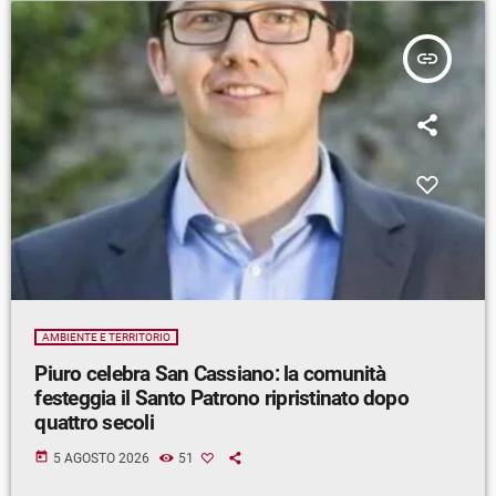
insert_link
AMBIENTE E TERRITORIO
Piuro celebra San Cassiano: la comunità
festeggia il Santo Patrono ripristinato dopo
quattro secoli
today
5 AGOSTO 2026
51