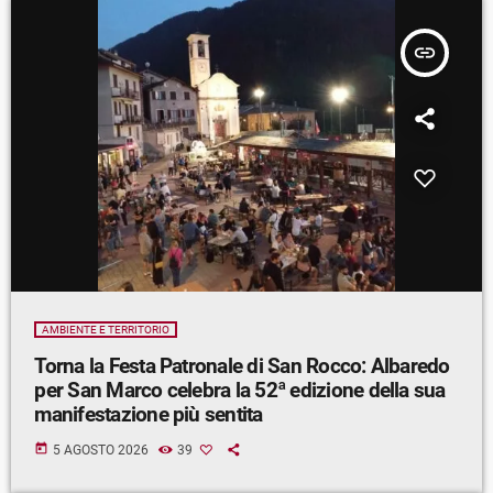
insert_link
AMBIENTE E TERRITORIO
Torna la Festa Patronale di San Rocco: Albaredo
per San Marco celebra la 52ª edizione della sua
manifestazione più sentita
today
5 AGOSTO 2026
39