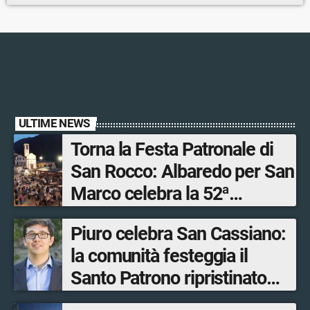
ULTIME NEWS
Torna la Festa Patronale di
San Rocco: Albaredo per San
Marco celebra la 52ª
edizione della sua
Piuro celebra San Cassiano:
manifestazione più sentita
la comunità festeggia il
Santo Patrono ripristinato
dopo quattro secoli