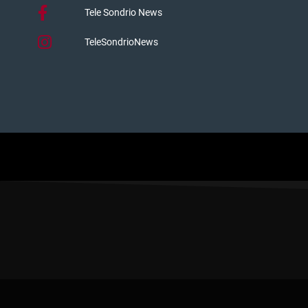
Tele Sondrio News
TeleSondrioNews