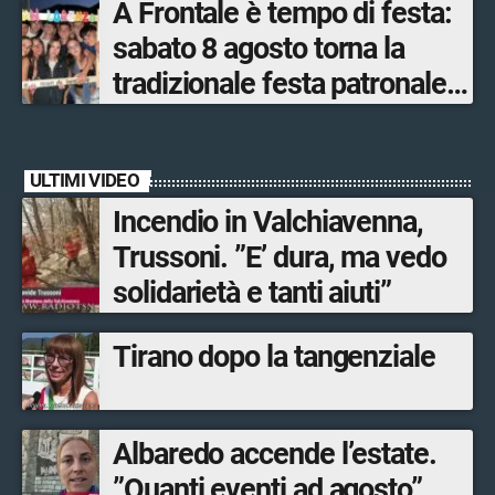
A Frontale è tempo di festa:
sabato 8 agosto torna la
tradizionale festa patronale
di San Lorenzo tra sapori
tipici, torneo di pallavolo e
ULTIMI VIDEO
musica dal vivo
Incendio in Valchiavenna,
Trussoni. ”E’ dura, ma vedo
solidarietà e tanti aiuti”
Tirano dopo la tangenziale
Albaredo accende l’estate.
”Quanti eventi ad agosto”