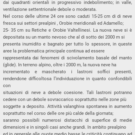
dai quadranti orientali in progressivo indebolimento; in valle,
ventilazione settentrionale debole o moderata.
Nel corso delle ultime 24 ore sono caduti 15-25 cm di di neve
fresca sui settori prealpini , Orobie meridionali ed Adamello;
25- 35 cm su Retiche e Orobie Valtellinesi. La nuova neve si è
depositata su un manto nevoso che al di sotto dei 2000 m si
presenta inumidito e bagnato per tutto lo spessore, in queste
aree la problematica principale continua ad essere
rappresentata dai fenomeni di scivolamento basale del manto
(glide). In terreno alpino, oltre i 2000 m, la nuova neve ha
incrementato e mascherato i lastroni soffici presenti,
rendendone difficoltosa l’individuazione in quanto confondibili
con
situazioni di neve a debole coesione. Tali lastroni potranno
cedere con un debole sovraccarico soprattutto nelle zone più
soggette a deposito. Attività valanghiva spontanea in aumento
soprattutto nel corso delle ore più calde della giornata;
saranno possibili numerosi distacchi di superfice di medie
dimensioni e in singoli casi anche grandi. In ambito prealpino
ed in generale alle quote medio basse le criticità continuano ad