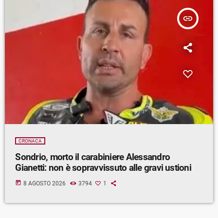
insert_link
CRONACA
Sondrio, morto il carabiniere Alessandro
Gianetti: non è sopravvissuto alle gravi ustioni
today
8 AGOSTO 2026
3794
1