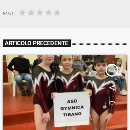
RATE IT
ARTICOLO PRECEDENTE
insert_link