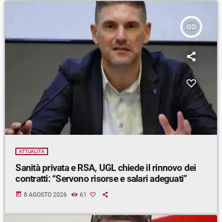
insert_link
ATTUALITÀ
Sanità privata e RSA, UGL chiede il rinnovo dei
contratti: “Servono risorse e salari adeguati”
today
8 AGOSTO 2026
61