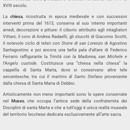
XVIII secolo.
La
chiesa
, ricostruita in epoca medievale e con successivi
interventi prima del 1613, conserva al suo interno importanti
arredi, decorazioni e pitture: il ciborio attribuito agli intagliatori
Vittani, il coro di Andrea Radaelli, gli stucchi di Giacomo Scotti,
il notevole ciclo di teleri con
Storie di san Lorenzo
di Agostino
Santagostino e poi ancora una bella pala d’altare di Federico
Ferrario raffigurante la
Trinità con la Madonna, san Michele e
l’Angelo custode
. Costituisce una “chiesa nella chiesa” la
cappella di Santa Marta, dove si conservano altre tele
seicentesche, tra cui
Il
martirio di Santo Stefano
proveniente
dalla chiesa di Santa Maria di Debbio.
Artisticamente non meno importanti sono le opere conservate
nel
Museo
, che occupa l’antica sede della confraternita dei
Disciplini di santa Marta e che a tutt’oggi è unica realtà museale
del territorio lecchese dedicata esclusivamente all’arte sacra.