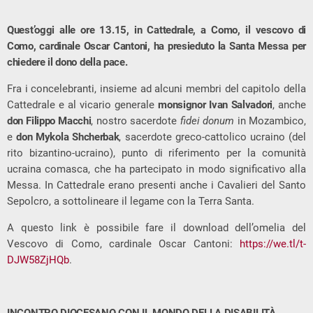
Quest’oggi alle ore 13.15, in Cattedrale, a Como, il vescovo di
Como, cardinale Oscar Cantoni, ha presieduto la Santa Messa per
chiedere il dono della pace.
Fra i concelebranti, insieme ad alcuni membri del capitolo della
Cattedrale e al vicario generale
monsignor Ivan Salvadori
, anche
don Filippo Macchi
, nostro sacerdote
fidei donum
in Mozambico,
e
don Mykola Shcherbak
, sacerdote greco-cattolico ucraino (del
rito bizantino-ucraino), punto di riferimento per la comunità
ucraina comasca, che ha partecipato in modo significativo alla
Messa. In Cattedrale erano presenti anche i Cavalieri del Santo
Sepolcro, a sottolineare il legame con la Terra Santa.
A questo link è possibile fare il download dell’omelia del
Vescovo di Como, cardinale Oscar Cantoni:
https://we.tl/t-
DJW58ZjHQb
.