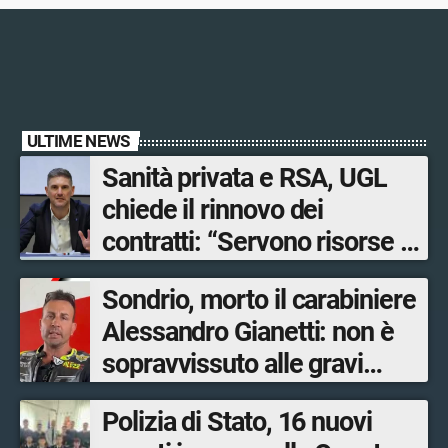
ULTIME NEWS
Sanità privata e RSA, UGL
chiede il rinnovo dei
contratti: “Servono risorse e
salari adeguati”
Sondrio, morto il carabiniere
Alessandro Gianetti: non è
sopravvissuto alle gravi
ustioni
Polizia di Stato, 16 nuovi