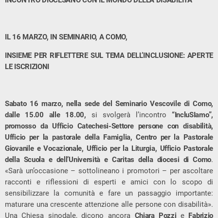
INCONTRO DIOCESANO CON IL MONDO DELLA DISABILITÀ
IL 16 MARZO, IN SEMINARIO, A COMO,
INSIEME PER RIFLETTERE SUL TEMA DELL’INCLUSIONE: APERTE
LE ISCRIZIONI
Sabato 16 marzo, nella sede del Seminario Vescovile di Como,
dalle 15.00 alle 18.00,
si svolgerà l’incontro
“IncluSIamo”,
promosso da Ufficio Catechesi-Settore persone con disabilità,
Ufficio per la pastorale della Famiglia, Centro per la Pastorale
Giovanile e Vocazionale, Ufficio per la Liturgia, Ufficio Pastorale
della Scuola e dell’Università e Caritas della diocesi di Como
.
«Sarà un’occasione – sottolineano i promotori – per ascoltare
racconti e riflessioni di esperti e amici con lo scopo di
sensibilizzare la comunità e fare un passaggio importante:
maturare una crescente attenzione alle persone con disabilità».
Una Chiesa sinodale, dicono ancora
Chiara Pozzi
e
Fabrizio