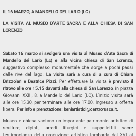
IL 16 MARZO, A MANDELLO DEL LARIO (LC)
LA VISITA AL MUSEO D’ARTE SACRA E ALLA CHIESA DI SAN
LORENZO
Sabato 16 marzo si svolgerà una visita al Museo d’Arte Sacra di
Mandello del Lario (Lc) e alla vicina chiesa di San Lorenzo
,
suggestivo complesso monumentale che sorge a pochi passi
dalle rive del lago.
La visita sarà a cura di a cura di Chiara
Brizzolari e Beatrice Pizzi
. Per effettuare la visita è
previsto il
r
itrovo alle ore 15.15 davanti alla chiesa di San Lorenzo
, in piazza
Giovanni XXIII, 8, a Mandello del Lario (LC). L’inizio visita sarà
alle ore 15.30, per terminare alle ore 17.00. Ingresso a offerta
libera.
Per info e prenotazione:
beniartistici@centrorusca.it
.
Museo e chiesa vantano un importante patrimonio artistico di
sculture, dipinti, arredi liturgici e suppellettili sacre
testimonianza della produzione artistica lombarda dal XVI al