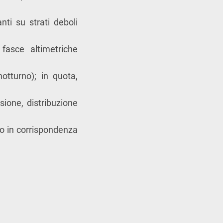
nti su strati deboli
fasce altimetriche
notturno); in quota,
sione, distribuzione
tto in corrispondenza