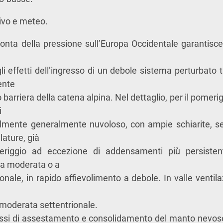
ivo e meteo.
nta della pressione sull’Europa Occidentale garantisc
gli effetti dell’ingresso di un debole sistema perturbato 
ente
 barriera della catena alpina. Nel dettaglio, per il pomerig
i
ialmente generalmente nuvoloso, con ampie schiarite, se
lature, già
riggio ad eccezione di addensamenti più persistenti 
ta moderata o a
rionale, in rapido affievolimento a debole. In valle venti
oderata settentrionale.
ssi di assestamento e consolidamento del manto nevos