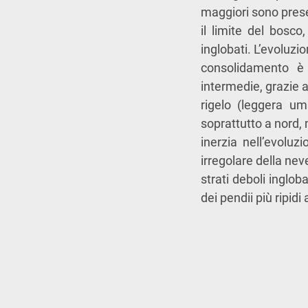
maggiori sono prese
il limite del bosco
inglobati. L’evoluzi
consolidamento è 
intermedie, grazie ai
rigelo (leggera umi
soprattutto a nord,
inerzia nell’evoluz
irregolare della nev
strati deboli inglob
dei pendii più ripidi 