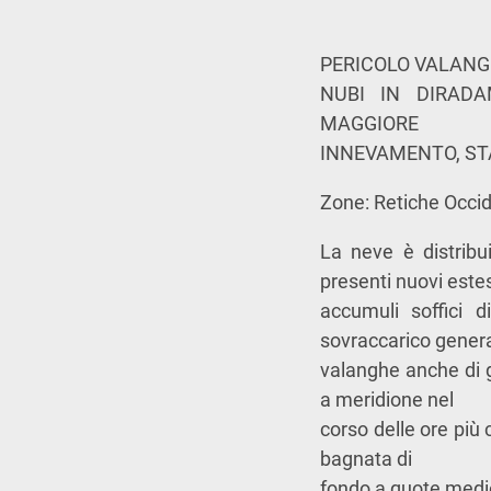
PERICOLO VALANG
NUBI IN DIRADA
MAGGIORE
INNEVAMENTO, ST
Zone: Retiche Occide
La neve è distribu
presenti nuovi este
accumuli soffici d
sovraccarico gene
valanghe anche di g
a meridione nel
corso delle ore più
bagnata di
fondo a quote medi