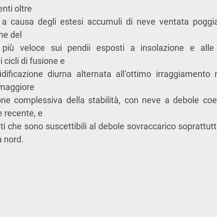
nti oltre
, a causa degli estesi accumuli di neve ventata poggia
one del
più veloce sui pendii esposti a insolazione e alle 
 cicli di fusione e
dificazione diurna alternata all’ottimo irraggiamento 
 maggiore
ione complessiva della stabilità, con neve a debole coe
e recente, e
ati che sono suscettibili al debole sovraccarico soprattu
a nord.