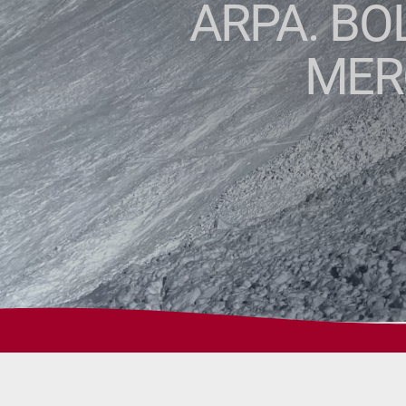
ARPA. BO
MER