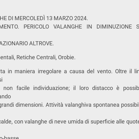
HE DI MERCOLEDÌ 13 MARZO 2024.
MENTO. PERICOLO VALANGHE IN DIMINUZIONE 
AZIONARIO ALTROVE.
ntali, Retiche Centrali, Orobie.
ita in maniera irregolare a causa del vento. Oltre il l
si
i non facile individuazione; il loro distacco è poss
rando
randi dimensioni. Attività valanghiva spontanea possibil
 calde, con valanghe di neve umida di superficie alle quot
o-basse.