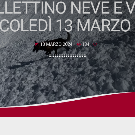
LLETTINO NEVE E
COLEDÌ 13 MARZO 
13 MARZO 2024
134
today