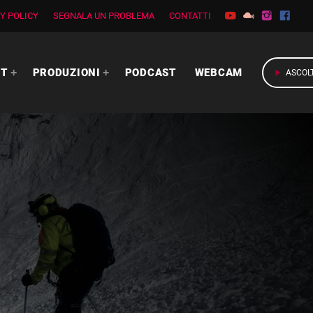
Y POLICY
SEGNALA UN PROBLEMA
CONTATTI
RT
PRODUZIONI
PODCAST
WEBCAM
play_arrow
ASCOL