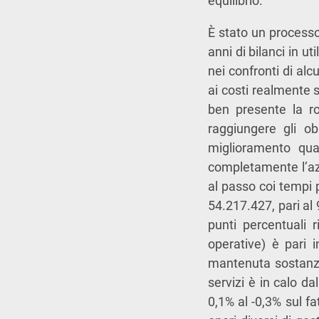
equilibrio.
È stato un process
anni di bilanci in ut
nei confronti di alc
ai costi realmente 
ben presente la ro
raggiungere gli ob
miglioramento qual
completamente l’azi
al passo coi tempi 
54.217.427, pari al 
punti percentuali r
operative) è pari 
mantenuta sostanzia
servizi è in calo d
0,1% al -0,3% sul fa