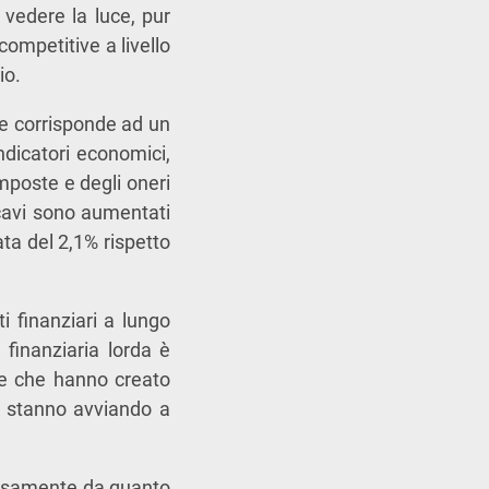
a vedere la luce, pur
 competitive a livello
io.
he corrisponde ad un
indicatori economici,
 imposte e degli oneri
icavi sono aumentati
ata del 2,1% rispetto
ti finanziari a lungo
finanziaria lorda è
he che hanno creato
si stanno avviando a
versamente da quanto