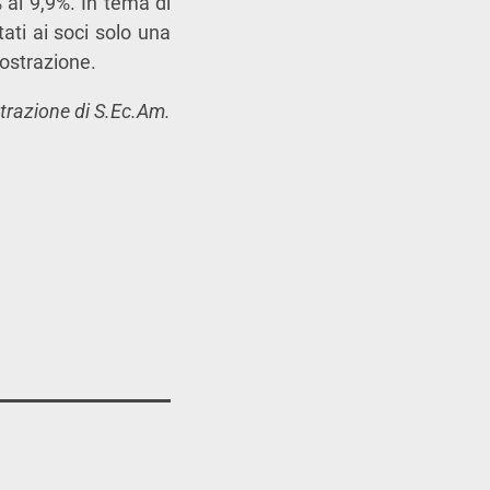
 al 9,9%. In tema di
tati ai soci solo una
mostrazione.
strazione di S.Ec.Am.