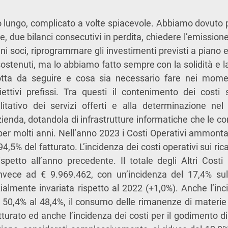
o lungo, complicato a volte spiacevole. Abbiamo dovuto 
ile, due bilanci consecutivi in perdita, chiedere l’emissione
uni soci, riprogrammare gli investimenti previsti a piano e r
sostenuti, ma lo abbiamo fatto sempre con la solidità e l
tta da seguire e cosa sia necessario fare nei moment
iettivi prefissi. Tra questi il contenimento dei costi 
itativo dei servizi offerti e alla determinazione nel 
enda, dotandola di infrastrutture informatiche che le co
per molti anni. Nell’anno 2023 i Costi Operativi ammonta
94,5% del fatturato. L’incidenza dei costi operativi sui rica
ispetto all’anno precedente. Il totale degli Altri Cost
invece ad € 9.969.462, con un’incidenza del 17,4% sul
lmente invariata rispetto al 2022 (+1,0%). Anche l’inc
al 50,4% al 48,4%, il consumo delle rimanenze di materi
tturato ed anche l’incidenza dei costi per il godimento di 