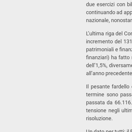
due esercizi con bil
continuando ad applic
nazionale, nonostant
L’ultima riga del C
incremento del 131,2
patrimoniali e finanz
finanziari) ha fatt
dell’1,5%, diversame
all’anno precedente
Il pesante fardello 
termine sono passa
passata da 66.116.
tensione negli ulti
risoluzione.
Un dato per tutti: 