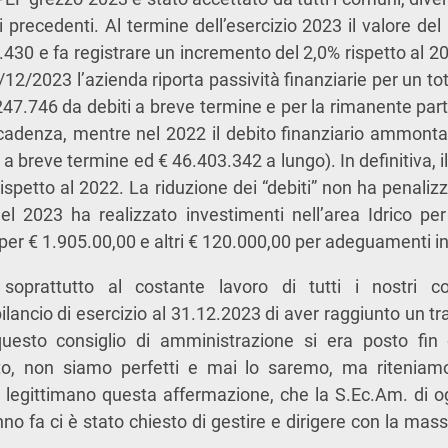
 precedenti. Al termine dell’esercizio 2023 il valore del
430 e fa registrare un incremento del 2,0% rispetto al 20
12/2023 l’azienda riporta passività finanziarie per un to
.247.746 da debiti a breve termine e per la rimanente par
scadenza, mentre nel 2022 il debito finanziario ammont
 a breve termine ed € 46.403.342 a lungo). In definitiva, il
ispetto al 2022. La riduzione dei “debiti” non ha penalizz
el 2023 ha realizzato investimenti nell’area Idrico pe
per € 1.905.00,00 e altri € 120.000,00 per adeguamenti in
soprattutto al costante lavoro di tutti i nostri co
ilancio di esercizio al 31.12.2023 di aver raggiunto un t
uesto consiglio di amministrazione si era posto fin
to, non siamo perfetti e mai lo saremo, ma riteniamo
i legittimano questa affermazione, che la S.Ec.Am. di o
no fa ci è stato chiesto di gestire e dirigere con la ma