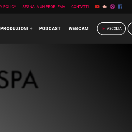
Y POLICY
SEGNALA UN PROBLEMA
CONTATTI
PRODUZIONI
PODCAST
WEBCAM
play_arrow
ASCOLTA