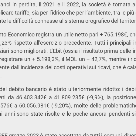
anci in perdita, il 2021 e il 2022, la società è tornata 
are tariffe, sia per l’idrico che per l’ambiente, tra le più
e le difficoltà connesse al sistema orografico del territor
onto Economico registra un utile netto pari + 765.198€, c
3% rispetto all’esercizio precedente. Tutti i principali 
iari sono migliorati. L’Ebit (ossia il risultato prima delle
o registrare un + 5.198,3%, il MOL un + 42,7%, mentre i r
nte dall’incidenza dei costi operativi sui ricavi, che è cal
.
del debito bancario è stato ulteriormente ridotto: i debi
ti da 46.403.342€ a 41.809.235€ (-9,9%), la posizione 
576€ a 60.056.981€ (-9,20%), molte delle problematic
mi anni sono state risolte e le poche ancora pendenti 
il PEF grezzo 2023 è stato accettato da tutti i comuni, di