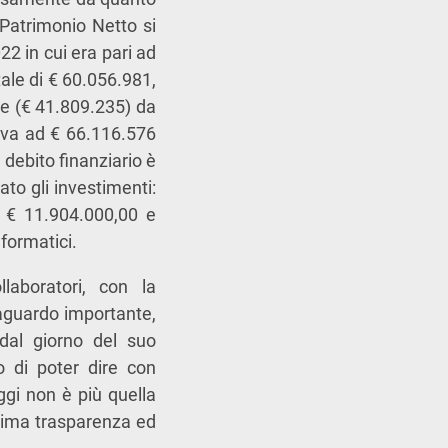
 Patrimonio Netto si
22 in cui era pari ad
tale di € 60.056.981,
te (€ 41.809.235) da
ava ad € 66.116.576
 debito finanziario è
ato gli investimenti:
r € 11.904.000,00 e
formatici.
llaboratori, con la
raguardo importante,
 dal giorno del suo
 di poter dire con
ggi non è più quella
ssima trasparenza ed