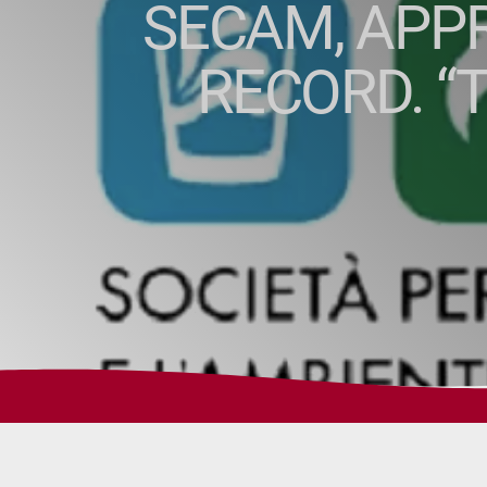
SECAM, APPR
RECORD. “