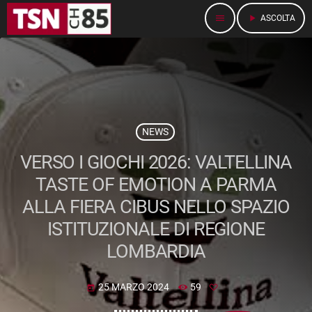
menu
play_arrow
ASCOLTA
NEWS
VERSO I GIOCHI 2026: VALTELLINA
TASTE OF EMOTION A PARMA
ALLA FIERA CIBUS NELLO SPAZIO
ISTITUZIONALE DI REGIONE
LOMBARDIA
25 MARZO 2024
59
today