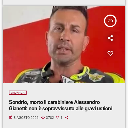
insert_link
CRONACA
Sondrio, morto il carabiniere Alessandro
Gianetti: non è sopravvissuto alle gravi ustioni
today
8 AGOSTO 2026
3782
1