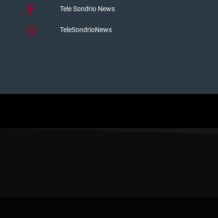
Tele Sondrio News
TeleSondrioNews