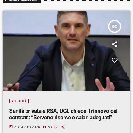
insert_link
ATTUALITÀ
Sanità privata e RSA, UGL chiede il rinnovo dei
contratti: “Servono risorse e salari adeguati”
today
8 AGOSTO 2026
53