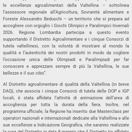
le eccellenze agroalimentari della Valtellina – sottolinea
l’assessore regionale all’Agricoltura, Sovranità alimentare e
Foreste Alessandro Beduschi – un territorio che si prepara ad
accogliere con orgoglio i Giochi Olimpici e Paralimpici Invernali
2026. Regione Lombardia partecipa a questo evento
supportando il Distretto Agroalimentare e i cinque Consorzi di
tutela valtellinesi, con la volontà di mostrare al mondo la
qualità e l’autenticità dei nostri prodotti in modo da cogliere
l’occasione unica delle Olimpiadi e Paralimpiadi per far
conoscere e apprezzare sempre di più la Valtellina, le sue
bellezze e il suo cibo”.
Al Distretto agroalimentare di qualità della Valtellina (in breve
DAQ), che associa i cinque Consorzi di tutela delle DOP e IGP
locali, è stata affidata l’attività di animazione dell’area di
accoglienza per tutta la durata della fiera. Inoltre, nel
programma ufficiale, la Regione ha inserito due Masterclass per
operatori nazionali e internazionali dedicate alla Valtellina e alle
sue eccellenze a Indicazione Geografica, che saranno realizzate
la cura del Distretto in data 8 maggio che il Distretto ha affidato