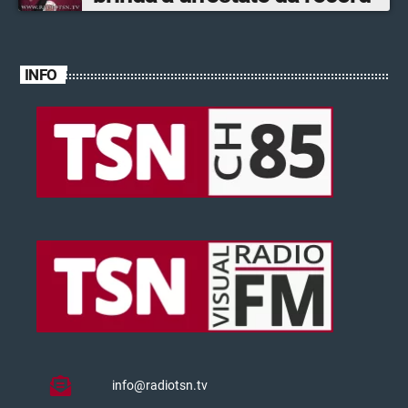
INFO
info@radiotsn.tv