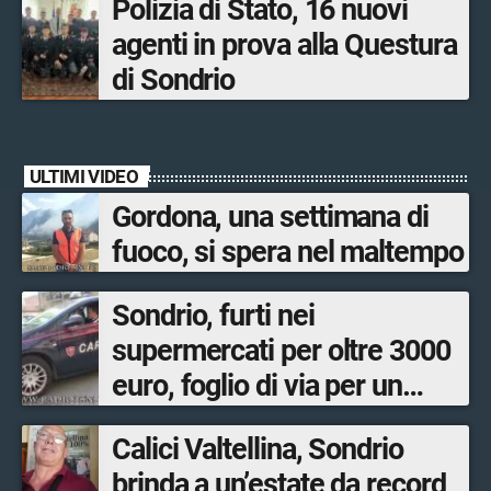
Polizia di Stato, 16 nuovi
agenti in prova alla Questura
di Sondrio
ULTIMI VIDEO
Gordona, una settimana di
fuoco, si spera nel maltempo
Sondrio, furti nei
supermercati per oltre 3000
euro, foglio di via per un
ventinovenne
Calici Valtellina, Sondrio
brinda a un’estate da record