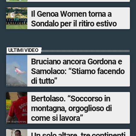
Bormio Tourism
Il Genoa Women torna a
Sondalo per il ritiro estivo
ULTIMI VIDEO
Bruciano ancora Gordona e
Samolaco: “Stiamo facendo
di tutto”
Bertolaso. “Soccorso in
montagna, orgoglioso di
come si lavora”
Un solo altare, tre continenti