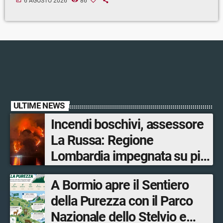
6 AGOSTO 2026
86
ULTIME NEWS
Incendi boschivi, assessore
La Russa: Regione
Lombardia impegnata su più
fronti, 48 volontari coinvolti
A Bormio apre il Sentiero
tra le province di Lecco,
della Purezza con il Parco
Sondrio, Milano e Como
Nazionale dello Stelvio e