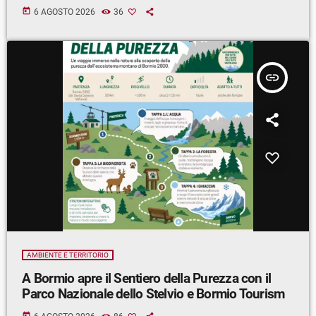
today
6 AGOSTO 2026
36
insert_link
AMBIENTE E TERRITORIO
A Bormio apre il Sentiero della Purezza con il
Parco Nazionale dello Stelvio e Bormio Tourism
today