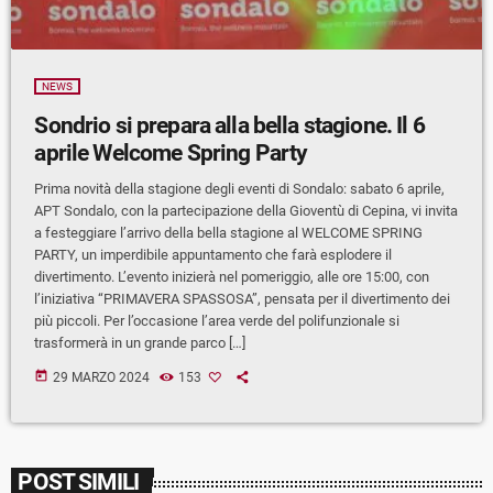
NEWS
Sondrio si prepara alla bella stagione. Il 6
aprile Welcome Spring Party
Prima novità della stagione degli eventi di Sondalo: sabato 6 aprile,
APT Sondalo, con la partecipazione della Gioventù di Cepina, vi invita
a festeggiare l’arrivo della bella stagione al WELCOME SPRING
PARTY, un imperdibile appuntamento che farà esplodere il
divertimento. L’evento inizierà nel pomeriggio, alle ore 15:00, con
l’iniziativa “PRIMAVERA SPASSOSA”, pensata per il divertimento dei
più piccoli. Per l’occasione l’area verde del polifunzionale si
trasformerà in un grande parco […]
today
29 MARZO 2024
153
POST SIMILI