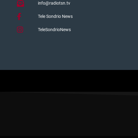
info@radiotsn.tv
Tele Sondrio News
TeleSondrioNews