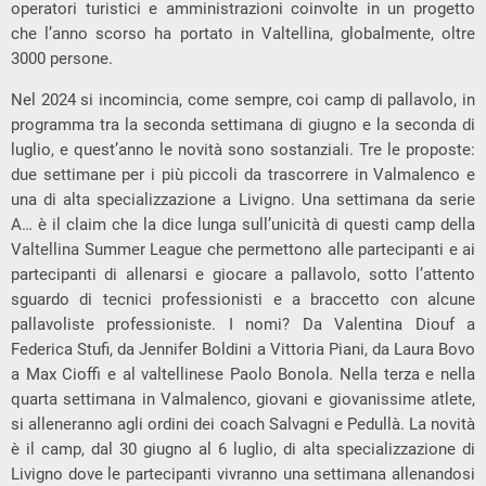
operatori turistici e amministrazioni coinvolte in un progetto
che l’anno scorso ha portato in Valtellina, globalmente, oltre
3000 persone.
Nel 2024 si incomincia, come sempre, coi camp di pallavolo, in
programma tra la seconda settimana di giugno e la seconda di
luglio, e quest’anno le novità sono sostanziali. Tre le proposte:
due settimane per i più piccoli da trascorrere in Valmalenco e
una di alta specializzazione a Livigno. Una settimana da serie
A… è il claim che la dice lunga sull’unicità di questi camp della
Valtellina Summer League che permettono alle partecipanti e ai
partecipanti di allenarsi e giocare a pallavolo, sotto l’attento
sguardo di tecnici professionisti e a braccetto con alcune
pallavoliste professioniste. I nomi? Da Valentina Diouf a
Federica Stufi, da Jennifer Boldini a Vittoria Piani, da Laura Bovo
a Max Cioffi e al valtellinese Paolo Bonola. Nella terza e nella
quarta settimana in Valmalenco, giovani e giovanissime atlete,
si alleneranno agli ordini dei coach Salvagni e Pedullà. La novità
è il camp, dal 30 giugno al 6 luglio, di alta specializzazione di
Livigno dove le partecipanti vivranno una settimana allenandosi