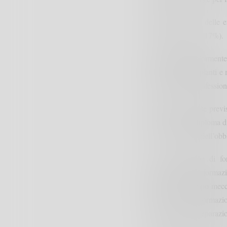
Ad aprile, il 9% delle en
media nazionale (17%).
Il profilo maggiormente 
conduttori di impianti e
previste per le professio
L’8% delle entrate previs
personale con diploma di
25% con scuola dell’obbl
Tra le qualifiche di fo
dell’indirizzo trasformaz
63%. Se in campo meccan
riguarda la trasformaz
all’inadeguata preparazi