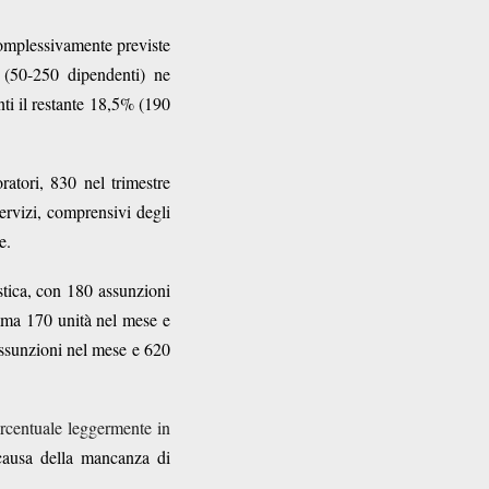
omplessivamente previste
 (50-250 dipendenti) ne
ti il restante 18,5% (190
oratori, 830 nel trimestre
ervizi, comprensivi degli
e.
istica, con 180 assunzioni
mma 170 unità nel mese e
 assunzioni nel mese e 620
percentuale leggermente in
 causa della mancanza di