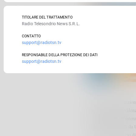
TITOLARE DEL TRATTAMENTO
Radio Telesondrio News S.R.L.
CONTATTO
support@radiotsn.tv
RESPONSABILE DELLA PROTEZIONE DEI DATI
support@radiotsn.tv
1.010
Sono
le assunzioni
giugno. Tali dati eviden
con riferimento all’inter
Excelsior, realizzato da 
Camera di commercio di