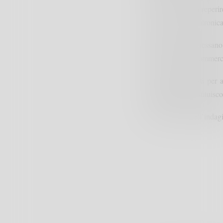
Si fatica inoltre a reper
meccanica, meccatronica e
Alle imprese interessano
figure nell’area commerc
I contratti proposti per
indeterminato costituisco
Tutti i risultati dell’ind