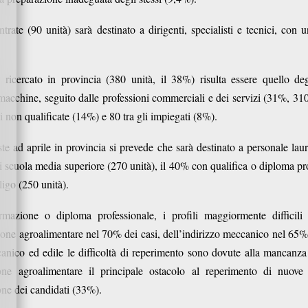
trate (90 unità) sarà destinato a dirigenti, specialisti e tecnici, con u
ricercato in provincia (380 unità, il 38%) risulta essere quello deg
 macchine, seguito dalle professioni commerciali e dei servizi (31%, 310
ni non qualificate (14%) e 80 tra gli impiegati (8%).
te ad aprile in provincia si prevede che sarà destinato a personale lau
 scuola media superiore (270 unità), il 40% con qualifica o diploma prof
igo (250 unità).
rmazione o diploma professionale, i profili maggiormente difficili
ione agroalimentare nel 70% dei casi, dell’indirizzo meccanico nel 65% 
ico ed edile le difficoltà di reperimento sono dovute alla mancanza 
ione agroalimentare il principale ostacolo al reperimento di nuove 
one dei candidati (33%).