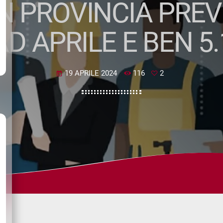
N PROVINCIA PREV
D APRILE E BEN 5
19 APRILE 2024
116
2
today