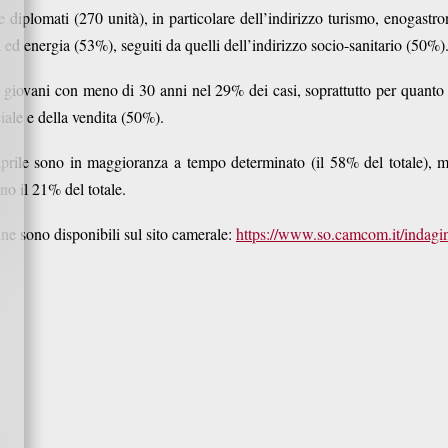
ire diplomati (270 unità), in particolare dell’indirizzo turismo, enogastr
d energia (53%), seguiti da quelli dell’indirizzo socio-sanitario (50%)
 giovani con meno di 30 anni nel 29% dei casi, soprattutto per quanto 
iale e della vendita (50%).
 aprile sono in maggioranza a tempo determinato (il 58% del totale), m
no il 21% del totale.
agine sono disponibili sul sito camerale:
https://www.so.camcom.it/indagin