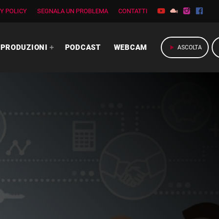
Y POLICY
SEGNALA UN PROBLEMA
CONTATTI
PRODUZIONI
PODCAST
WEBCAM
play_arrow
ASCOLTA