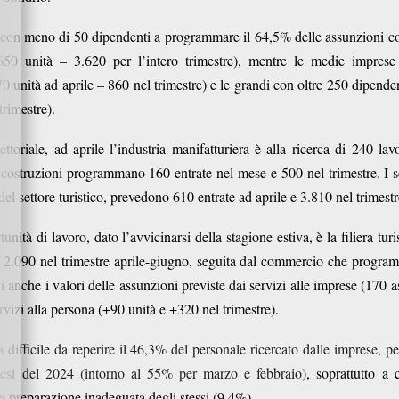
 con meno di 50 dipendenti a programmare il 64,5% delle assunzioni c
(650 unità – 3.620 per l’intero trimestre), mentre le medie imprese
unità ad aprile – 860 nel trimestre) e le grandi con oltre 250 dipenden
trimestre).
ttoriale, ad aprile l’industria manifatturiera è alla ricerca di 240 lav
 costruzioni programmano 160 entrate nel mese e 500 nel trimestre. I s
el settore turistico, prevedono 610 entrate ad aprile e 3.810 nel trimestr
nità di lavoro, dato l’avvicinarsi della stagione estiva, è la filiera tur
2.090 nel trimestre aprile-giugno, seguita dal commercio che progra
vi anche i valori delle assunzioni previste dai servizi alle imprese (170
servizi alla persona (+90 unità e +320 nel trimestre).
a difficile da reperire il 46,3% del personale ricercato dalle imprese, 
mesi del 2024 (intorno al 55% per marzo e febbraio)
, soprattutto a
a preparazione inadeguata degli stessi (9,4%).