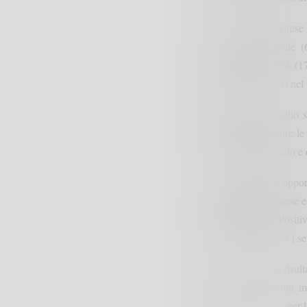
Sono le piccole imprese
per il mese di aprile 
programmano il 17% (170 
unità ad aprile e 660 nel 
Entrando nel dettaglio se
aprile-giugno, mentre le
addetti del commercio e d
A creare maggiori opportu
programmate nel mese e 
780 nel trimestre. Positi
per il trimestre) e per i 
Nel mese di aprile risult
calo rispetto ai primi 
candidati (32,6%) e per l