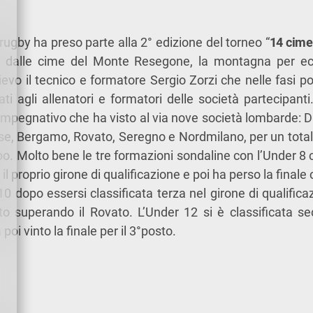
irugby ha preso parte alla 2° edizione del torneo “
14 cime
 dalle cime del Monte Resegone, la montagna per ecce
ilievo il tecnico e formatore Sergio Zorzi che nelle fasi 
ati agli allenatori e formatori delle società partecipant
 impegnativo che ha visto al via nove società lombarde:
e, Bergamo, Rovato, Seregno e Nordmilano, per un total
o. Molto bene le tre formazioni sondaline con l’Under 8 
il proprio girone di qualificazione e poi ha perso la finale 
0 dopo essersi classificata terza nel girone di qualifica
sto superando il Rovato. L’Under 12 si è classificata s
poi vinto la finale per il 3°posto.