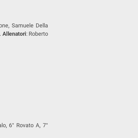
pone, Samuele Della
i.
Allenatori
: Roberto
lo, 6° Rovato A, 7°