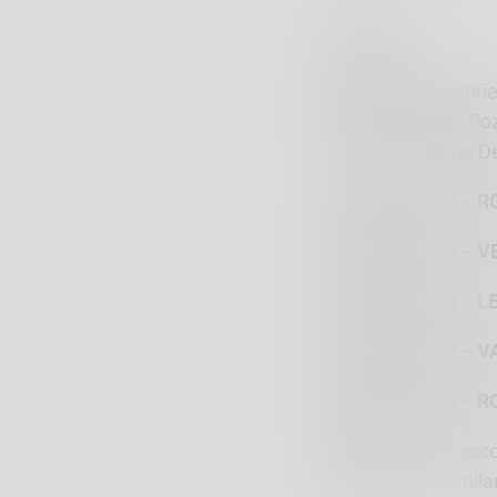
UNDER 10
Formazione:
Gabriel
Bosca, Riccardo Po
Zucchelli e Diego D
DBM SONDALO – RO
DBM SONDALO – VE
DBM SONDALO – LE
DBM SONDALO – VA
DBM SONDALO – RO
Classifica:
1° Lecc
Velate, 8° Nordmila