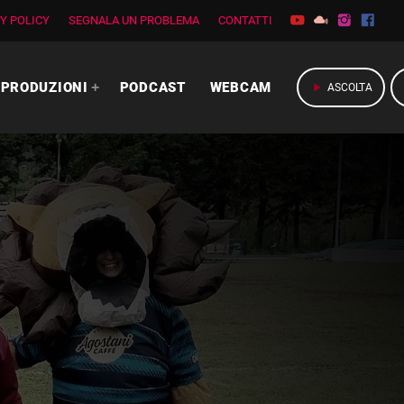
Y POLICY
SEGNALA UN PROBLEMA
CONTATTI
PRODUZIONI
PODCAST
WEBCAM
play_arrow
ASCOLTA