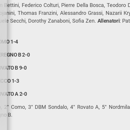
n Bettini, Federico Colturi, Pierre Della Bosca, Teodor
ojanini, Thomas Franzini, Alessandro Grassi, Nazarii K
ele Secchi, Dorothy Zanaboni, Sofia Zen.
Allenatori
: Pa
OMO 1-4
REGNO B 2-0
VATO B 9-0
CCO 1-3
VATO A 2-0
o, 2° Como, 3° DBM Sondalo, 4° Rovato A, 5° Nordmila
gno B.