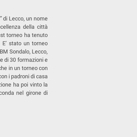
” di Lecco, un nome
llenza della città
post torneo ha tenuto
i. E’ stato un torneo
 DBM Sondalo, Lecco,
e di 30 formazioni e
che in un torneo con
con i padroni di casa
zione ha poi vinto la
econda nel girone di