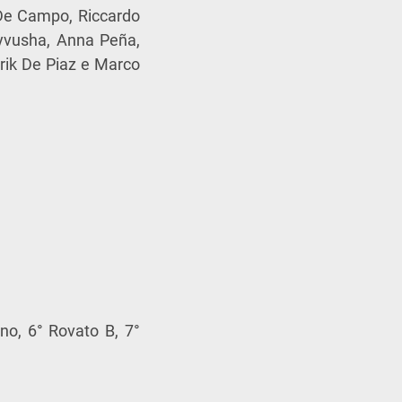
o De Campo, Riccardo
ryvusha, Anna Peña,
trik De Piaz e Marco
no, 6° Rovato B, 7°