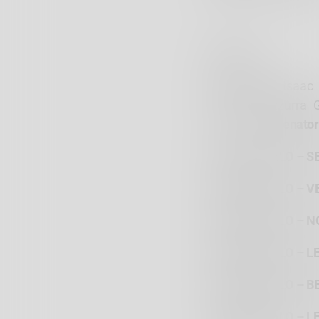
UNDER 8
Formazione:
Isaac 
Franzini, Azzurra 
Zanaboni.
Allenator
DBM SONDALO – S
DBM SONDALO – VE
DBM SONDALO – N
DBM SONDALO – LE
DBM SONDALO – B
DBM SONDALO – LE