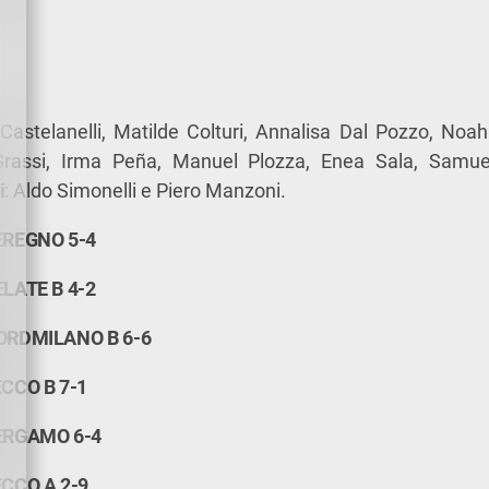
Castelanelli, Matilde Colturi, Annalisa Dal Pozzo, Noa
Grassi, Irma Peña, Manuel Plozza, Enea Sala, Samuel
i
: Aldo Simonelli e Piero Manzoni.
EREGNO 5-4
LATE B 4-2
ORDMILANO B 6-6
CCO B 7-1
ERGAMO 6-4
CCO A 2-9