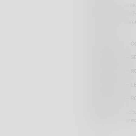
Formazione:
Cristia
De Piaz, Lorenzo F
Andrea Rossi, Samu
Baldaccini.
DBM SONDALO – C
DBM SONDALO – SE
DBM SONDALO – RO
DBM SONDALO – LE
DBM SONDALO – RO
Classifica:
1° Lecc
Seregno A, 8° Sere