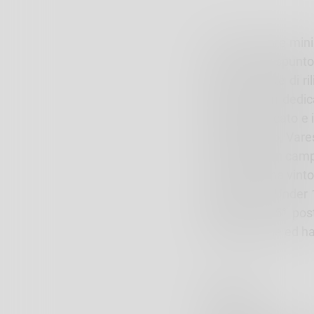
Tutto il settore min
che prende spunto
lariana. Ospite di r
degli incontri dedic
molto qualificato e
Velate, Como, Vares
360 ragazzi in camp
12 squadre ha vinto 
del Lecco. L’Under 1
finale per il 5° po
qualificazione ed ha 
UNDER 12