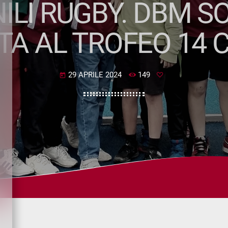
ILI RUGBY. DBM 
A AL TROFEO 14 C
29 APRILE 2024
149
today