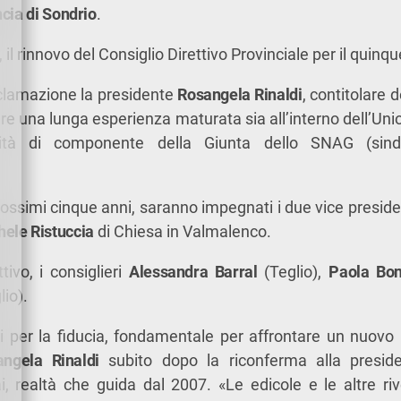
cia di Sondrio
.
o, il rinnovo del Consiglio Direttivo Provinciale per il qui
lamazione la presidente
Rosangela Rinaldi
, contitolare 
re una lunga esperienza maturata sia all’interno dell’Unio
lità di componente della Giunta dello SNAG (sin
prossimi cinque anni, saranno impegnati i due vice preside
hele Ristuccia
di Chiesa in Valmalenco.
tivo, i consiglieri
Alessandra Barral
(Teglio),
Paola Bon
lio).
hi per la fiducia, fondamentale per affrontare un nuov
ngela Rinaldi
subito dopo la riconferma alla presid
ai, realtà che guida dal 2007. «Le edicole e le altre riv