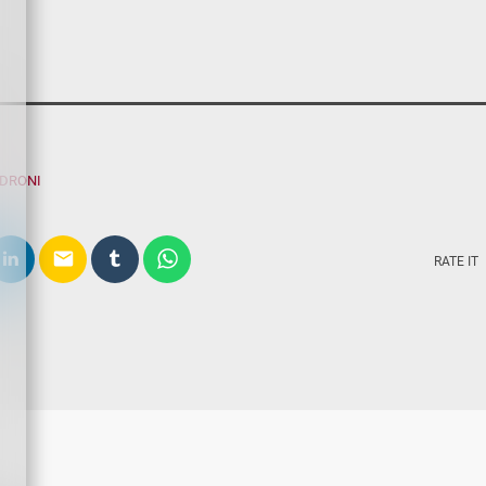
ADRONI
email
RATE IT