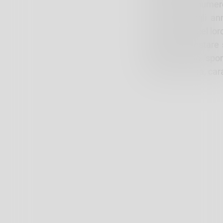
sottolinea la numero
nel corso degli ann
Consapevoli del loro
resistere e restare 
diventate uno ‘sport
come la nostra, carat