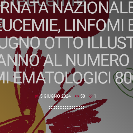
ORNATA NAZIONALE
UCEMIE, LINFOMI 
IUGNO OTTO ILLUS
ANNO AL NUMERO V
I EMATOLOGICI 800
5 GIUGNO 2024
58
1
today