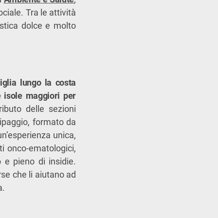
ciale. Tra le attività
astica dolce e molto
glia lungo la costa
e isole maggiori per
ributo delle sezioni
uipaggio, formato da
 un’esperienza unica,
ti onco-ematologici,
 e pieno di insidie.
rse che li aiutano ad
a.