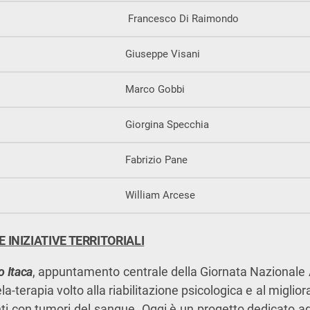
Francesco Di Raimondo
Giuseppe Visani
Marco Gobbi
Giorgina Specchia
Fabrizio Pane
William Arcese
 INIZIATIVE TERRITORIALI
 Itaca
, appuntamento centrale della Giornata Nazionale 
a-terapia volto alla riabilitazione psicologica e al miglio
enti con tumori del sangue. Oggi è un progetto dedicato a