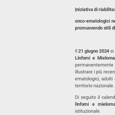
I
niziativa di riabili
onco-ematologici ne
promuovendo stili di 
Il
21 giugno 2024
si
Linfomi e Mielom
permanentemente d
illustrare i più rece
ematologici, adulti 
territorio nazionale.
Di seguito il cale
linfomi e mielom
istituzionale.