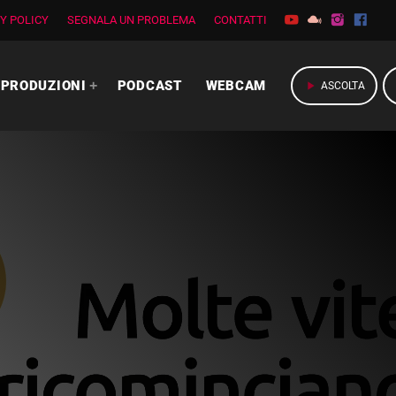
Y POLICY
SEGNALA UN PROBLEMA
CONTATTI
PRODUZIONI
PODCAST
WEBCAM
play_arrow
ASCOLTA