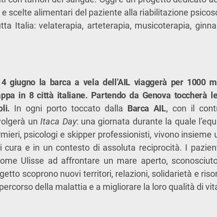
a e scelte alimentari del paziente alla riabilitazione psicoso
ta Italia: velaterapia, arteterapia, musicoterapia, ginn
4 giugno la barca a vela dell’AIL viaggerà per 1000 mi
appa in 8 città italiane. Partendo da Genova toccherà l
oli.
In ogni porto toccato dalla
Barca AIL
, con il cont
svolgerà un
Itaca Day
: una giornata durante la quale l’eq
rmieri, psicologi e skipper professionisti, vivono insieme
di cura e in un contesto di assoluta reciprocità. I pazien
 come Ulisse ad affrontare un mare aperto, sconosciuto
etto scoprono nuovi territori, relazioni, solidarietà e riso
percorso della malattia e a migliorare la loro qualità di vit