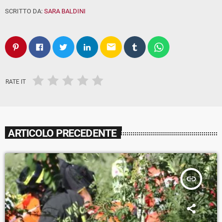
SCRITTO DA:
SARA BALDINI
email
RATE IT
ARTICOLO PRECEDENTE
insert_link