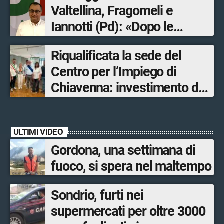
Valtellina, Fragomeli e
Iannotti (Pd): «Dopo le
Olimpiadi solo un terzo delle
Riqualificata la sede del
opere sostitutive sarà
Centro per l’Impiego di
ultimato entro il 2026»
Chiavenna: investimento da
quasi 250mila euro
ULTIMI VIDEO
Gordona, una settimana di
fuoco, si spera nel maltempo
Sondrio, furti nei
supermercati per oltre 3000