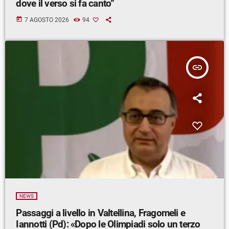
dove il verso si fa canto”
today
7 AGOSTO 2026
94
insert_link
NEWS
Passaggi a livello in Valtellina, Fragomeli e
Iannotti (Pd): «Dopo le Olimpiadi solo un terzo