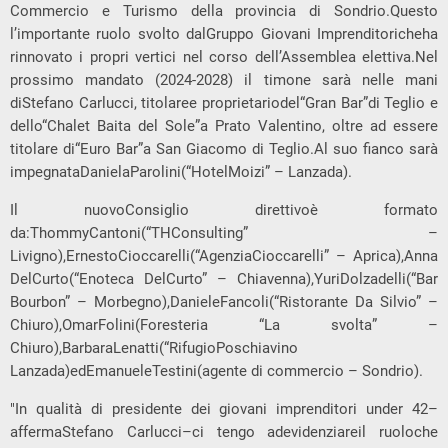
Commercio e Turismo della provincia di Sondrio.Questo
l’importante ruolo svolto dalGruppo Giovani Imprenditoricheha
rinnovato i propri vertici nel corso dell’Assemblea elettiva.Nel
prossimo mandato (2024-2028) il timone sarà nelle mani
diStefano Carlucci, titolaree proprietariodel“Gran Bar”di Teglio e
dello“Chalet Baita del Sole”a Prato Valentino, oltre ad essere
titolare di“Euro Bar”a San Giacomo di Teglio.Al suo fianco sarà
impegnataDanielaParolini(“HotelMoizi” – Lanzada).
Il nuovoConsiglio direttivoè formato
da:ThommyCantoni(“THConsulting” –
Livigno),ErnestoCioccarelli(“AgenziaCioccarelli” – Aprica),Anna
DelCurto(“Enoteca DelCurto” – Chiavenna),YuriDolzadelli(“Bar
Bourbon” – Morbegno),DanieleFancoli(“Ristorante Da Silvio” –
Chiuro),OmarFolini(Foresteria “La svolta” –
Chiuro),BarbaraLenatti(“RifugioPoschiavino
Lanzada)edEmanueleTestini(agente di commercio – Sondrio).
"In qualità di presidente dei giovani imprenditori under 42–
affermaStefano Carlucci–ci tengo adevidenziareil ruoloche