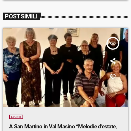
POST SIMILI
insert_link
EVENTI
A San Martino in Val Masino “Melodie d’estate,