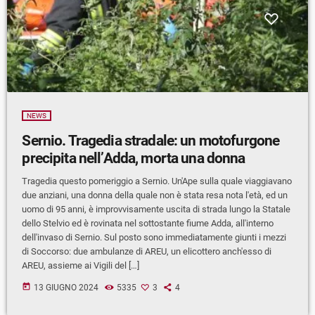
NEWS
Sernio. Tragedia stradale: un motofurgone
precipita nell’Adda, morta una donna
Tragedia questo pomeriggio a Sernio. Un'Ape sulla quale viaggiavano
due anziani, una donna della quale non è stata resa nota l'età, ed un
uomo di 95 anni, è improvvisamente uscita di strada lungo la Statale
dello Stelvio ed è rovinata nel sottostante fiume Adda, all'interno
dell'invaso di Sernio. Sul posto sono immediatamente giunti i mezzi
di Soccorso: due ambulanze di AREU, un elicottero anch'esso di
AREU, assieme ai Vigili del […]
today
13 GIUGNO 2024
5335
3
4