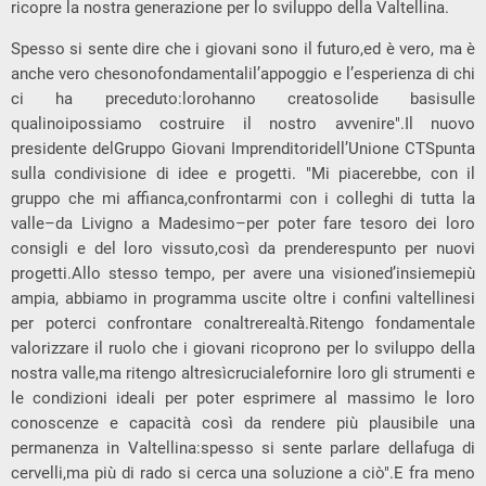
ricopre la nostra generazione per lo sviluppo della Valtellina.
Spesso si sente dire che i giovani sono il futuro,ed è vero, ma è
anche vero chesonofondamentalil’appoggio e l’esperienza di chi
ci ha preceduto:lorohanno creatosolide basisulle
qualinoipossiamo costruire il nostro avvenire".Il nuovo
presidente delGruppo Giovani Imprenditoridell’Unione CTSpunta
sulla condivisione di idee e progetti. "Mi piacerebbe, con il
gruppo che mi affianca,confrontarmi con i colleghi di tutta la
valle–da Livigno a Madesimo–per poter fare tesoro dei loro
consigli e del loro vissuto,così da prenderespunto per nuovi
progetti.Allo stesso tempo, per avere una visioned’insiemepiù
ampia, abbiamo in programma uscite oltre i confini valtellinesi
per poterci confrontare conaltrerealtà.Ritengo fondamentale
valorizzare il ruolo che i giovani ricoprono per lo sviluppo della
nostra valle,ma ritengo altresìcrucialefornire loro gli strumenti e
le condizioni ideali per poter esprimere al massimo le loro
conoscenze e capacità così da rendere più plausibile una
permanenza in Valtellina:spesso si sente parlare dellafuga di
cervelli,ma più di rado si cerca una soluzione a ciò".E fra meno