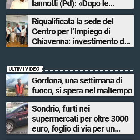
Iannotti (Pd): «Dopo le
Olimpiadi solo un terzo delle
Riqualificata la sede del
opere sostitutive sarà
Centro per l’Impiego di
ultimato entro il 2026»
Chiavenna: investimento da
quasi 250mila euro
ULTIMI VIDEO
Gordona, una settimana di
fuoco, si spera nel maltempo
Sondrio, furti nei
supermercati per oltre 3000
euro, foglio di via per un
ventinovenne