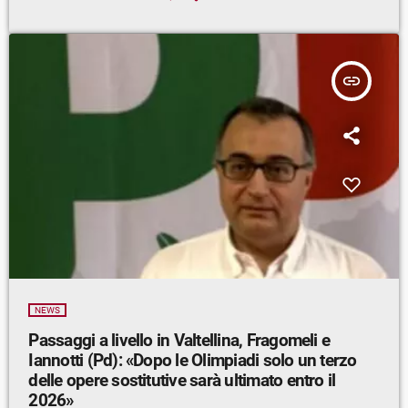
insert_link
NEWS
Passaggi a livello in Valtellina, Fragomeli e
Iannotti (Pd): «Dopo le Olimpiadi solo un terzo
delle opere sostitutive sarà ultimato entro il
2026»