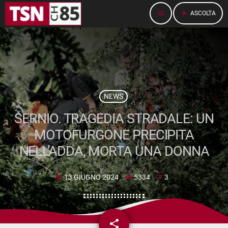
menu
play_arrow
ASCOLTA
NEWS
SERNIO. TRAGEDIA STRADALE: UN
MOTOFURGONE PRECIPITA
NELL’ADDA, MORTA UNA DONNA
13 GIUGNO 2024
5334
3
today
share
email