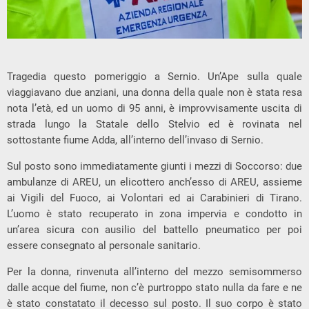
Tragedia questo pomeriggio a Sernio. Un’Ape sulla quale
viaggiavano due anziani, una donna della quale non è stata resa
nota l’età, ed un uomo di 95 anni, è improvvisamente uscita di
strada lungo la Statale dello Stelvio ed è rovinata nel
sottostante fiume Adda, all’interno dell’invaso di Sernio.
Sul posto sono immediatamente giunti i mezzi di Soccorso: due
ambulanze di AREU, un elicottero anch’esso di AREU, assieme
ai Vigili del Fuoco, ai Volontari ed ai Carabinieri di Tirano.
L’uomo è stato recuperato in zona impervia e condotto in
un’area sicura con ausilio del battello pneumatico per poi
essere consegnato al personale sanitario.
Per la donna, rinvenuta all’interno del mezzo semisommerso
dalle acque del fiume, non c’è purtroppo stato nulla da fare e ne
è stato constatato il decesso sul posto. Il suo corpo è stato