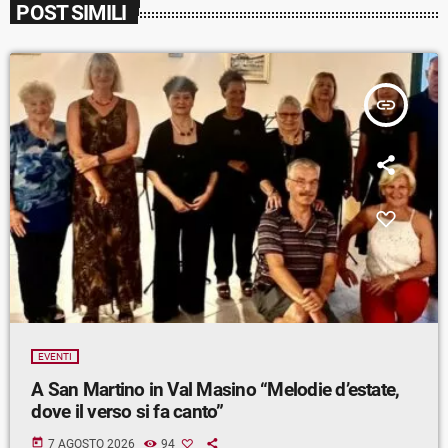
POST SIMILI
insert_link
EVENTI
A San Martino in Val Masino “Melodie d’estate,
dove il verso si fa canto”
today
7 AGOSTO 2026
94