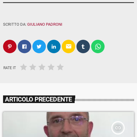
SCRITTO DA:
GIULIANO PADRONI
email
RATE IT
ARTICOLO PRECEDENTE
insert_link