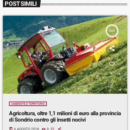
POST SIMILI
insert_link
AMBIENTE E TERRITORIO
Agricoltura, oltre 1,1 milioni di euro alla provincia
di Sondrio contro gli insetti nocivi
today
6 AGOSTO 2026
9