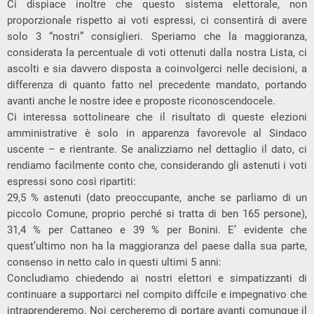
Ci dispiace inoltre che questo sistema elettorale, non
proporzionale rispetto ai voti espressi, ci consentirà di avere
solo 3 “nostri” consiglieri. Speriamo che la maggioranza,
considerata la percentuale di voti ottenuti dalla nostra Lista, ci
ascolti e sia davvero disposta a coinvolgerci nelle decisioni, a
differenza di quanto fatto nel precedente mandato, portando
avanti anche le nostre idee e proposte riconoscendocele.
Ci interessa sottolineare che il risultato di queste elezioni
amministrative è solo in apparenza favorevole al Sindaco
uscente – e rientrante. Se analizziamo nel dettaglio il dato, ci
rendiamo facilmente conto che, considerando gli astenuti i voti
espressi sono così ripartiti:
29,5 % astenuti (dato preoccupante, anche se parliamo di un
piccolo Comune, proprio perché si tratta di ben 165 persone),
31,4 % per Cattaneo e 39 % per Bonini. E’ evidente che
quest’ultimo non ha la maggioranza del paese dalla sua parte,
consenso in netto calo in questi ultimi 5 anni:
Concludiamo chiedendo ai nostri elettori e simpatizzanti di
continuare a supportarci nel compito diffcile e impegnativo che
intraprenderemo. Noi cercheremo di portare avanti comunque il