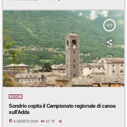
insert_link
EVENTI
Sondrio ospita il Campionato regionale di canoa
sull’Adda
today
6 AGOSTO 2026
22