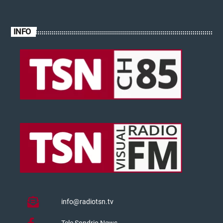
INFO
info@radiotsn.tv
Tele Sondrio News