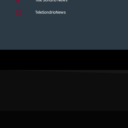
TeleSondrioNews