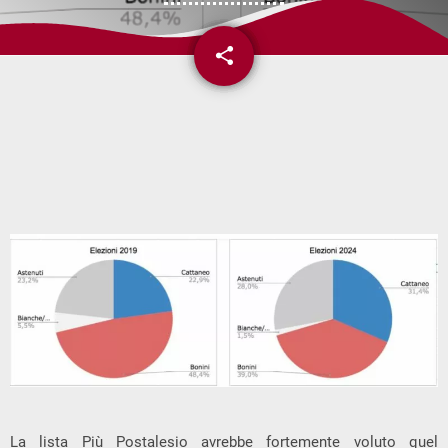
share
email
La lista Più Postalesio avrebbe fortemente voluto quel