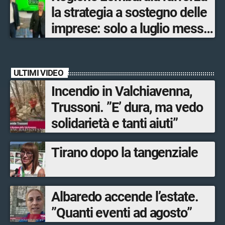
la strategia a sostegno delle
imprese: solo a luglio messe
in campo 10 misure
economiche
ULTIMI VIDEO
Incendio in Valchiavenna,
Trussoni. ”E’ dura, ma vedo
solidarietà e tanti aiuti”
Tirano dopo la tangenziale
Albaredo accende l’estate.
”Quanti eventi ad agosto”