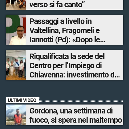
verso si fa canto”
Passaggi a livello in
Valtellina, Fragomeli e
Iannotti (Pd): «Dopo le
Olimpiadi solo un terzo delle
Riqualificata la sede del
opere sostitutive sarà
Centro per l’Impiego di
ultimato entro il 2026»
Chiavenna: investimento da
quasi 250mila euro
ULTIMI VIDEO
Gordona, una settimana di
fuoco, si spera nel maltempo