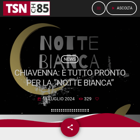
menu
play_arrow
ASCOLTA
NEWS
CHIAVENNA: È TUTTO PRONTO
PER LA ”NOTTE BIANCA”
11 LUGLIO 2024
329
today
share
email