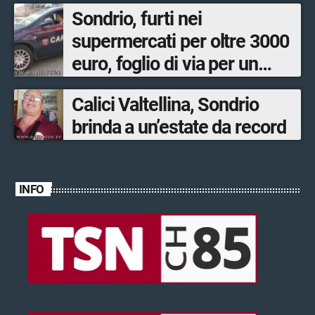
Sondrio, furti nei
supermercati per oltre 3000
euro, foglio di via per un
ventinovenne
Calici Valtellina, Sondrio
brinda a un’estate da record
INFO