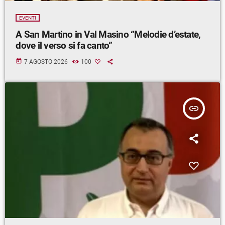
EVENTI
A San Martino in Val Masino “Melodie d’estate,
dove il verso si fa canto”
today
7 AGOSTO 2026
100
insert_link