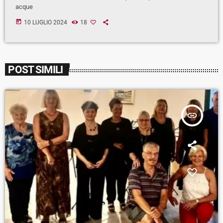
acque
today
10 LUGLIO 2024
18
POST SIMILI
insert_link