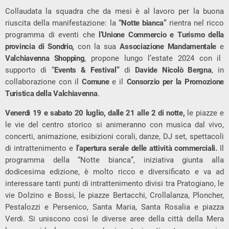
Collaudata la squadra che da mesi è al lavoro per la buona
riuscita della manifestazione: la
“Notte bianca”
rientra nel ricco
programma di eventi che
l’Unione Commercio e Turismo della
provincia di Sondrio,
con la sua
Associazione Mandamentale
e
Valchiavenna Shopping
, propone lungo l’estate 2024 con il
supporto di “
Events & Festival”
di
Davide Nicolò Bergna
, in
collaborazione con il
Comune
e il
Consorzio per la Promozione
Turistica della Valchiavenna
.
Venerdì 19 e sabato 20 luglio, dalle 21 alle 2 di notte,
le piazze e
le vie del centro storico si animeranno con musica dal vivo,
concerti, animazione, esibizioni corali, danze, DJ set, spettacoli
di intrattenimento e
l’apertura serale delle attività commerciali.
Il
programma della “Notte bianca”, iniziativa giunta alla
dodicesima edizione, è molto ricco e diversificato e va ad
interessare tanti punti di intrattenimento divisi tra Pratogiano, le
vie Dolzino e Bossi, le piazze Bertacchi, Crollalanza, Ploncher,
Pestalozzi e Persenico, Santa Maria, Santa Rosalia e piazza
Verdi. Si uniscono così le diverse aree della città della Mera