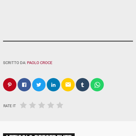
SCRITTO DA:
PAOLO CROCE
email
RATE IT