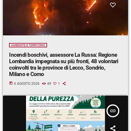
AMBIENTE E TERRITORIO
Incendi boschivi, assessore La Russa: Regione
Lombardia impegnata su più fronti, 48 volontari
coinvolti tra le province di Lecco, Sondrio,
Milano e Como
today
6 AGOSTO 2026
49
1
insert_link