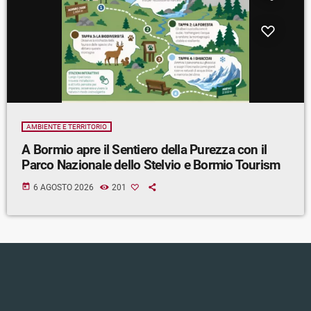
AMBIENTE E TERRITORIO
A Bormio apre il Sentiero della Purezza con il
Parco Nazionale dello Stelvio e Bormio Tourism
today
6 AGOSTO 2026
201