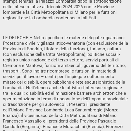
stampa tenutasi a Palazzo Lombardia dopo la sottoscrizione
delle intese relative al triennio 2024-2026 con le Province
lombarde e la Città Metropolitana di Milano per le funzioni
regionali che la Lombardia conferisce a tali Enti.
LE DELEGHE – Nello specifico le materie delegate riguardano:
Protezione civile, vigilanza ittico-venatoria (con esclusione della
Provincia di Sondrio, titolare della funzione), turismo, cultura
(con esclusione della Città Metropolitana), politiche sociali-
registro unico nazionale del terzo settore, servizi portuali di
Cremona e Mantova, funzioni ambientali, governo del territorio,
trasporti. Sono inoltre ricomprese le funzioni in materia di
servizi per il lavoro – centri per l’impiego e collocamento
mirato dei disabili, opere pubbliche e rete escursionistica della
Lombardia. Nell’elenco anche le attività d’interesse regionale
tra le quali: disabilità ed eliminazione barriere architettoniche e
sperimentazione in tema di riscossione dell’imposta provinciale
di trascrizione per gli autoveicoli. Presenti il presidente
dell’Unione Province Lombarde Luca Santambrogio (Monza
Brianza), il vicesindaco della Città Metropolitana di Milano
Francesco Vassallo e i presidenti delle Province Pasquale
Gandolfi (Bergamo), Emanuele Moraschini (Brescia), Fiorenzo