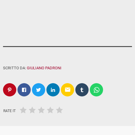
SCRITTO DA:
GIULIANO PADRONI
email
RATE IT