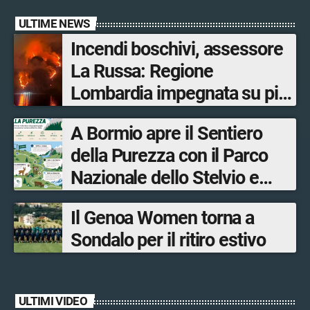
ULTIME NEWS
Incendi boschivi, assessore
La Russa: Regione
Lombardia impegnata su più
fronti, 48 volontari coinvolti
A Bormio apre il Sentiero
tra le province di Lecco,
della Purezza con il Parco
Sondrio, Milano e Como
Nazionale dello Stelvio e
Bormio Tourism
Il Genoa Women torna a
Sondalo per il ritiro estivo
ULTIMI VIDEO