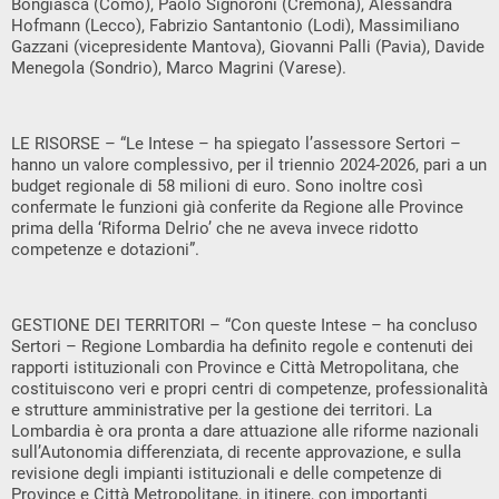
Bongiasca (Como), Paolo Signoroni (Cremona), Alessandra
Hofmann (Lecco), Fabrizio Santantonio (Lodi), Massimiliano
Gazzani (vicepresidente Mantova), Giovanni Palli (Pavia), Davide
Menegola (Sondrio), Marco Magrini (Varese).
LE RISORSE – “Le Intese – ha spiegato l’assessore Sertori –
hanno un valore complessivo, per il triennio 2024-2026, pari a un
budget regionale di 58 milioni di euro. Sono inoltre così
confermate le funzioni già conferite da Regione alle Province
prima della ‘Riforma Delrio’ che ne aveva invece ridotto
competenze e dotazioni”.
GESTIONE DEI TERRITORI – “Con queste Intese – ha concluso
Sertori – Regione Lombardia ha definito regole e contenuti dei
rapporti istituzionali con Province e Città Metropolitana, che
costituiscono veri e propri centri di competenze, professionalità
e strutture amministrative per la gestione dei territori. La
Lombardia è ora pronta a dare attuazione alle riforme nazionali
sull’Autonomia differenziata, di recente approvazione, e sulla
revisione degli impianti istituzionali e delle competenze di
Province e Città Metropolitane, in itinere, con importanti