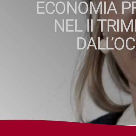
ECONOMIA PR
NEL II TRI
DALL’OC