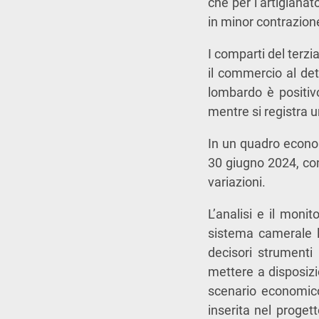
che per l’artigianato
in minor contrazione
I comparti del terzi
il commercio al det
lombardo è positivo
mentre si registra u
In un quadro econom
30 giugno 2024, con 
variazioni.
L’analisi e il moni
sistema camerale lo
decisori strumenti 
mettere a disposiz
scenario economico 
inserita nel proget