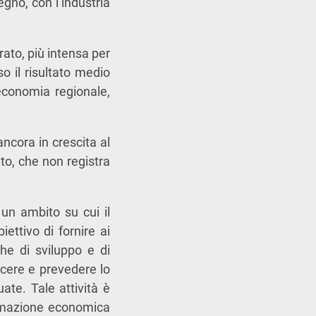
segno, con l’industria
rato, più intensa per
o il risultato medio
’economia regionale,
ncora in crescita al
ato, che non registra
 un ambito su cui il
ettivo di fornire ai
che di sviluppo e di
cere e prevedere lo
ate. Tale attività è
formazione economica