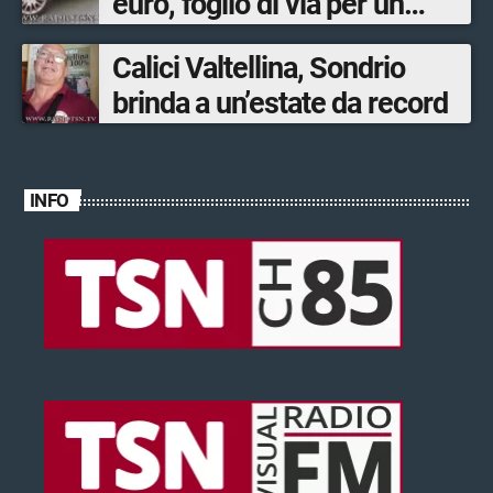
euro, foglio di via per un
ventinovenne
Calici Valtellina, Sondrio
brinda a un’estate da record
INFO