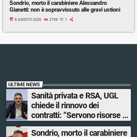
Sondrio, morto il carabiniere Alessandro
Gianetti: non è sopravvissuto alle gravi ustioni
today
8 AGOSTO 2026
2798
1
ULTIME NEWS
Sanità privata e RSA, UGL
chiede il rinnovo dei
contratti: “Servono risorse e
salari adeguati”
Sondrio, morto il carabiniere