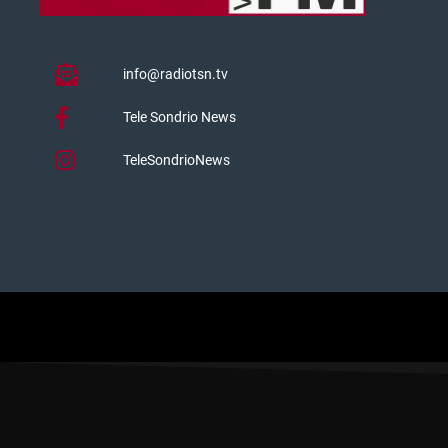
info@radiotsn.tv
Tele Sondrio News
TeleSondrioNews