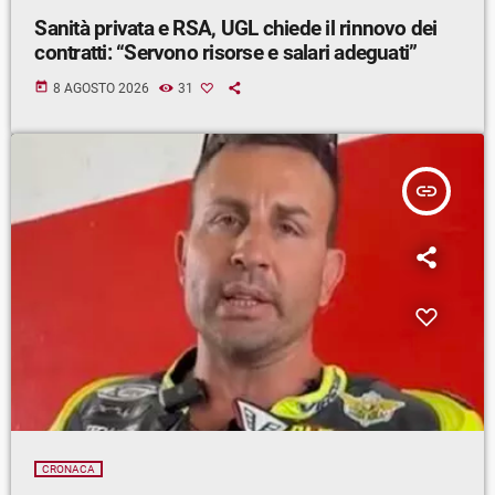
Sanità privata e RSA, UGL chiede il rinnovo dei
contratti: “Servono risorse e salari adeguati”
today
8 AGOSTO 2026
31
insert_link
CRONACA