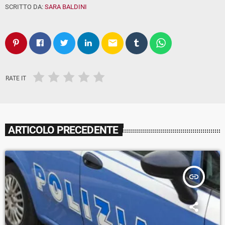
SCRITTO DA:
SARA BALDINI
email
RATE IT
ARTICOLO PRECEDENTE
insert_link