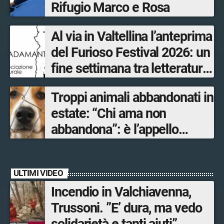
Rifugio Marco e Rosa
Al via in Valtellina l’anteprima
del Furioso Festival 2026: un
fine settimana tra letteratura,
musica, magia e intelligenza
Troppi animali abbandonati in
artificiale
estate: “Chi ama non
abbandona”: è l’appello
dell’assessore al Territorio e
Sistemi verdi di Regione
ULTIMI VIDEO
Lombardia Gianluca Comazzi
Incendio in Valchiavenna,
Trussoni. ”E’ dura, ma vedo
solidarietà e tanti aiuti”