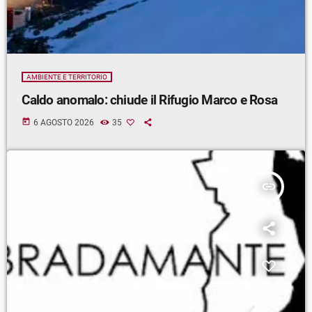
AMBIENTE E TERRITORIO
Caldo anomalo: chiude il Rifugio Marco e Rosa
today
6 AGOSTO 2026
35
insert_link