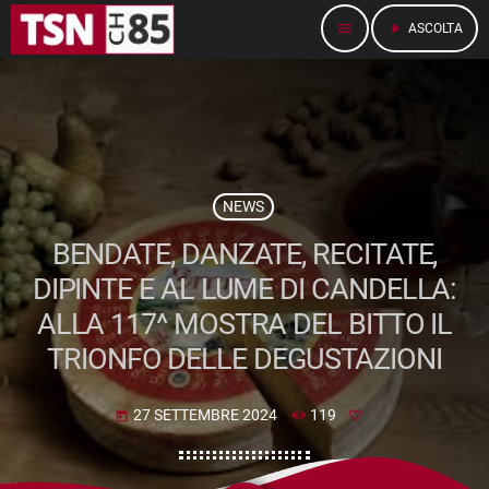
menu
play_arrow
ASCOLTA
NEWS
BENDATE, DANZATE, RECITATE,
DIPINTE E AL LUME DI CANDELLA:
ALLA 117^ MOSTRA DEL BITTO IL
TRIONFO DELLE DEGUSTAZIONI
27 SETTEMBRE 2024
119
today