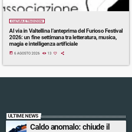
CULTURA E TRADIZIONI
Al via in Valtellina l’anteprima del Furioso Festival
2026: un fine settimana tra letteratura, musica,
magia e intelligenza artificiale
today
6 AGOSTO 2026
13
ULTIME NEWS
Caldo anomalo: chiude il