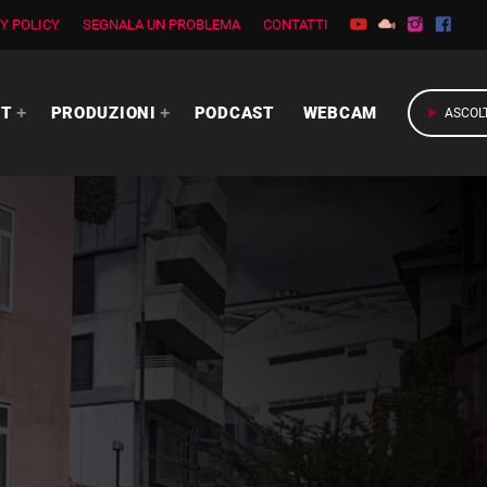
Y POLICY
SEGNALA UN PROBLEMA
CONTATTI
RT
PRODUZIONI
PODCAST
WEBCAM
play_arrow
ASCOL