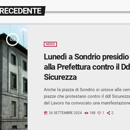
PRECEDENTE
insert_link
NEWS
Lunedì a Sondrio presidio
alla Prefettura contro il Dd
Sicurezza
Anche la piazza di Sondrio si unisce alle cent
piazze che protestano contro il ddl Sicurez
del Lavoro ha convocato una manifestazione
dalle 16 alle 17:30 davanti alla Prefettura di 
26 SETTEMBRE 2024
188
1
2
today
quale sta aderendo la rete dell’associazioni
partiti politici di opposizione. " Riteniamo 
contrastare una norma che ha il chiaro inten