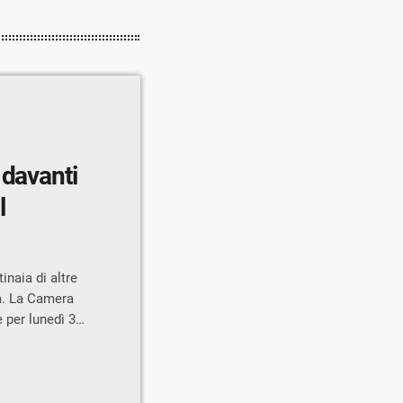
 davanti
l
inaia di altre
za. La Camera
 per lunedì 30
Sondrio, alla
smo e dei
doveroso
to di azzerare