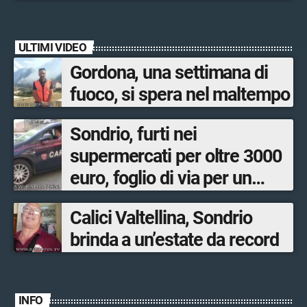
San Francesco
ULTIMI VIDEO
Gordona, una settimana di
fuoco, si spera nel maltempo
Sondrio, furti nei
supermercati per oltre 3000
euro, foglio di via per un
ventinovenne
Calici Valtellina, Sondrio
brinda a un’estate da record
INFO