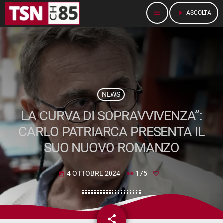
menu
play_arrow
ASCOLTA
NEWS
LA CURVA DI SOPRAVVIVENZA”:
CARLO PATRIARCA PRESENTA IL
SUO NUOVO ROMANZO
4 OTTOBRE 2024
175
today
share
email