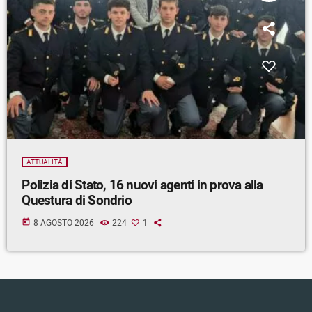
ATTUALITÀ
Polizia di Stato, 16 nuovi agenti in prova alla
Questura di Sondrio
today
8 AGOSTO 2026
224
1