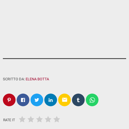
SCRITTO DA:
ELENA BOTTA
email
RATE IT