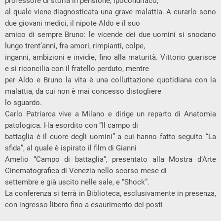
professore di storia in pensione, ipocondriaco,
al quale viene diagnosticata una grave malattia. A curarlo sono
due giovani medici, il nipote Aldo e il suo
amico di sempre Bruno: le vicende dei due uomini si snodano
lungo trent’anni, fra amori, rimpianti, colpe,
inganni, ambizioni e invidie, fino alla maturità. Vittorio guarisce
e si riconcilia con il fratello perduto, mentre
per Aldo e Bruno la vita è una colluttazione quotidiana con la
malattia, da cui non è mai concesso distogliere
lo sguardo.
Carlo Patriarca vive a Milano e dirige un reparto di Anatomia
patologica. Ha esordito con “Il campo di
battaglia è il cuore degli uomini” a cui hanno fatto seguito “La
sfida”, al quale è ispirato il film di Gianni
Amelio “Campo di battaglia”, presentato alla Mostra d’Arte
Cinematografica di Venezia nello scorso mese di
settembre e già uscito nelle sale, e “Shock”.
La conferenza si terrà in Biblioteca, esclusivamente in presenza,
con ingresso libero fino a esaurimento dei posti