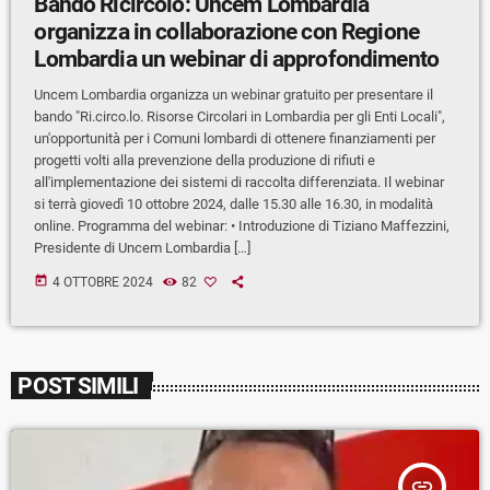
Bando Ricircolo: Uncem Lombardia
organizza in collaborazione con Regione
Lombardia un webinar di approfondimento
Uncem Lombardia organizza un webinar gratuito per presentare il
bando "Ri.circo.lo. Risorse Circolari in Lombardia per gli Enti Locali",
un'opportunità per i Comuni lombardi di ottenere finanziamenti per
progetti volti alla prevenzione della produzione di rifiuti e
all'implementazione dei sistemi di raccolta differenziata. Il webinar
si terrà giovedì 10 ottobre 2024, dalle 15.30 alle 16.30, in modalità
online. Programma del webinar: • Introduzione di Tiziano Maffezzini,
Presidente di Uncem Lombardia […]
today
4 OTTOBRE 2024
82
POST SIMILI
insert_link