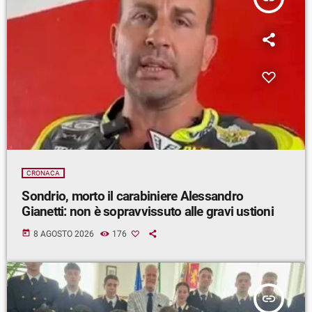
CRONACA
Sondrio, morto il carabiniere Alessandro
Gianetti: non è sopravvissuto alle gravi ustioni
today
8 AGOSTO 2026
176
insert_link