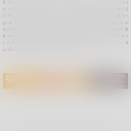
Il PD evidenzia anche il rischio di disparità tra i docenti vincitori
di concorso e quelli assunti tramite le graduatorie provinciali
(GPS). L’impossibilità di scegliere la sede potrebbe inoltre
generare contenziosi e compromettere la pianificazione
scolastica regionale. Pertanto, i dem chiedono alla Giunta di
intervenire per risolvere queste criticità e sollecitano il Governo
e il Ministero dell’Istruzione affinché venga garantito il diritto di
scelta della sede per i docenti coinvolti.