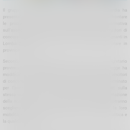
Il gruppo del Partito Democratico in Regione Lombardia ha
presentato un’interrogazione alla Giunta regionale per affrontare
le problematiche legate all’interpretazione della normativa
sull’assegnazione delle sedi di servizio ai docenti vincitori di
concorso. Questa situazione coinvolge circa 6.000 insegnanti in
Lombardia, tra cui un centinaio che vorrebbero lavorare in
provincia di Sondrio.
Secondo il consigliere regionale Gigi Ponti e il segretario
provinciale PD Michele Iannotti, un recente decreto-legge ha
modificato le procedure di assunzione, stabilendo che i vincitori
di concorso, già in servizio con contratto a tempo determinato
per l’anno scolastico 2024/2025, saranno confermati sulla
stessa sede. Tuttavia, ci sono ancora dubbi sull’interpretazione
della normativa, in quanto sembra che i docenti non potranno
scegliere la sede per gli anni successivi, limitando la loro
mobilità e influenzando negativamente la continuità didattica e
la qualità del servizio.