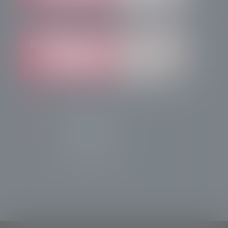
info@radiotsn.tv
Tele Sondrio News
TeleSondrioNews