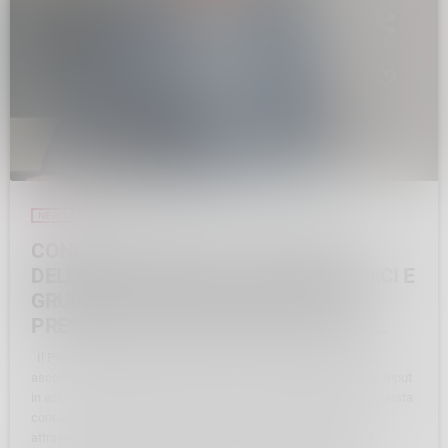
NEWS
CONFINDUSTRIA LECCO E SONDRIO.
DELEGHE IN CONSIGLIO, GRUPPI TECNICI E
GRUPPI DI FILIERA: L’ATTIVITÀ DELLA
PRESIDENZA CAMPANARI ENTRA NEL
VIVO
Il Presidente Marco Campanari: “Un’Associazione deve saper
ascoltare, stimolare condivisione e confronto, e poi tradurre gli input
in azioni e attività associative. Lavorare sul potenziamento di questa
concatenazione di elementi è un obiettivo raggiungibile solo
attraverso un maggior coinvolgimento”. Parte integrante del