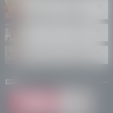
Trussoni. ”E’ dura, ma vedo
solidarietà e tanti aiuti”
Tirano dopo la tangenziale
Albaredo accende l’estate.
”Quanti eventi ad agosto”
INFO