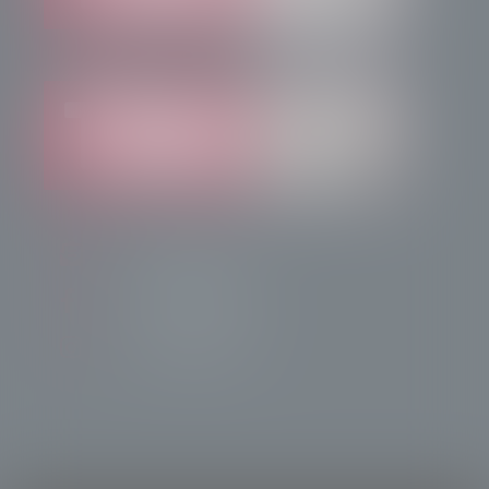
info@radiotsn.tv
Tele Sondrio News
TeleSondrioNews