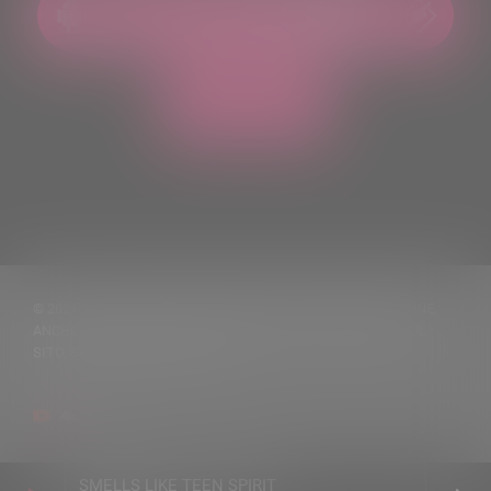
© 2021 TUTTI I DIRITTI RISERVATI. VIETATA LA RIPRODUZIONE,
ANCHE PARZIALE, DEI TESTI DELLE NOTIZIE PUBBLICATE SUL
SITO, SENZA CITARNE LA FONTE
SMELLS LIKE TEEN SPIRIT