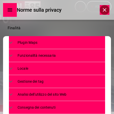
menu
play_arrow
ASCOLTA
Norme sulla privacy
Norme
Finalità
sulla
Plugin Maps
privacy
NEWS
Funzionalità necessaria
SETTANTENNE AI DOMICILIARI
PER VIOLENZA SESSUALE SU
Locale
MINORE
Gestione dei tag
11 OTTOBRE 2024
299
2
today
Analisi dell'utilizzo del sito Web
Consegna dei contenuti
share
email