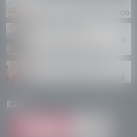
Gordona, una settimana di
fuoco, si spera nel maltempo
Sondrio, furti nei
supermercati per oltre 3000
euro, foglio di via per un
ventinovenne
Calici Valtellina, Sondrio
brinda a un’estate da record
INFO