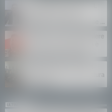
Sanità privata e RSA, UGL
chiede il rinnovo dei
contratti: “Servono risorse e
salari adeguati”
Sondrio, morto il carabiniere
Alessandro Gianetti: non è
sopravvissuto alle gravi
ustioni
Polizia di Stato, 16 nuovi
agenti in prova alla Questura
di Sondrio
ULTIMI VIDEO