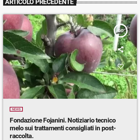
ARTICOLO PRECEDENTE
insert_link
NEWS
Fondazione Fojanini. Notiziario tecnico
melo sui trattamenti consigliati in post-
raccolta.