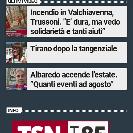
ULTIMI VIDEO
Incendio in Valchiavenna,
Trussoni. ”E’ dura, ma vedo
solidarietà e tanti aiuti”
Tirano dopo la tangenziale
Albaredo accende l’estate.
”Quanti eventi ad agosto”
INFO