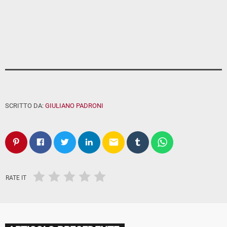
SCRITTO DA:
GIULIANO PADRONI
email
RATE IT