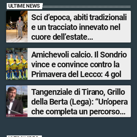
ULTIME NEWS
Sci d’epoca, abiti tradizionali
e un tracciato innevato nel
cuore dell’estate
accompagnano Livigno verso
Amichevoli calcio. Il Sondrio
la nuova stagione invernale
vince e convince contro la
Primavera del Lecco: 4 gol
Tangenziale di Tirano, Grillo
della Berta (Lega): “Un’opera
che completa un percorso
avviato anni fa. Ora avanti
con la Tartano-Sondrio”