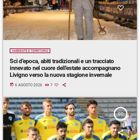
AMBIENTE E TERRITORIO
Sci d’epoca, abiti tradizionali e un tracciato
innevato nel cuore dell’estate accompagnano
Livigno verso la nuova stagione invernale
today
6 AGOSTO 2026
7
insert_link