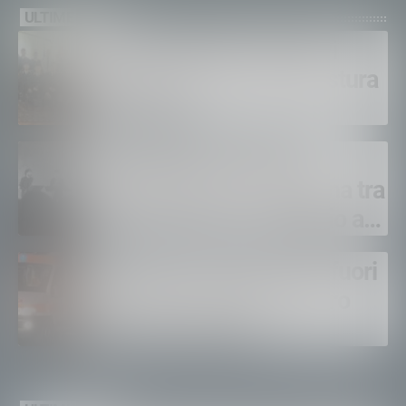
ULTIME NEWS
Polizia di Stato, 16 nuovi
agenti in prova alla Questura
di Sondrio
LeAltreNote 2026, tre
appuntamenti in Valtellina tra
musica, teatro e omaggio a
San Francesco
Incidente a Teglio, auto fuori
strada nella notte: quattro
ragazzi coinvolti