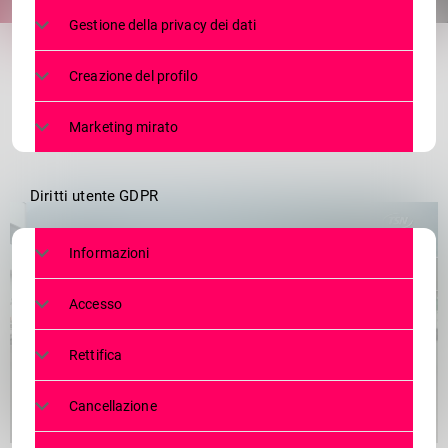
share
email
Gestione della privacy dei dati
Creazione del profilo
Marketing mirato
Diritti utente GDPR
Informazioni
Accesso
Rettifica
Cancellazione