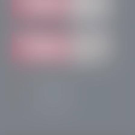
info@radiotsn.tv
Tele Sondrio News
TeleSondrioNews