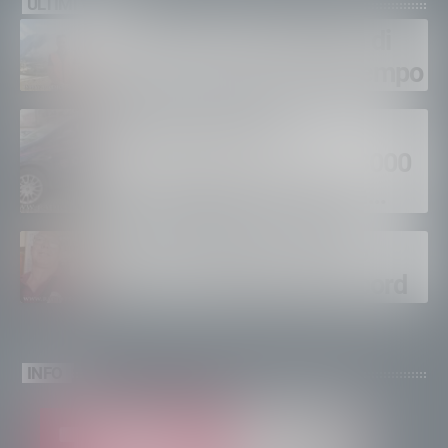
ULTIMI VIDEO
Gordona, una settimana di
fuoco, si spera nel maltempo
Sondrio, furti nei
supermercati per oltre 3000
euro, foglio di via per un
ventinovenne
Calici Valtellina, Sondrio
brinda a un’estate da record
INFO