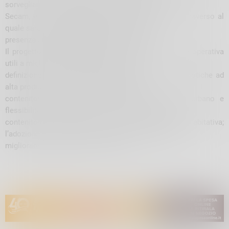
sorveglianza ambientale, con agenti accertatori di
Secam, e verrà implementata la app Vivi Sondrio, attraverso al
quale sarà possibile segnalare al gestore la
presenza di rifiuti abbandonati o di sporcizia.
Il progetto ha già impostato alcuni livelli di crescita operativa
utili a migliorare gli obiettivi specifici: la
definizione di soluzioni puntuali per utenze non domestiche ad
alta produzione di rifiuti; l’installazione di
contenitori stradali in grado di garantire decoro urbano e
flessibilità; l’introduzione di sistemi di raccolta con
contenitori a perdere per zone ad alta densità abitativa;
l’adozione di strumenti di intelligenza artificiale per
migliorare le performance e i servizi.