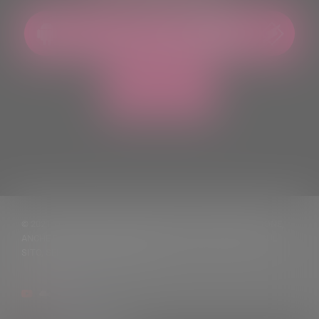
© 2021 TUTTI I DIRITTI RISERVATI. VIETATA LA RIPRODUZIONE,
ANCHE PARZIALE, DEI TESTI DELLE NOTIZIE PUBBLICATE SUL
SITO, SENZA CITARNE LA FONTE