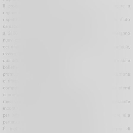
Il progetto, realizzato da Secam, prevede di raggiungere a
regime il 78 per cento di raccolta differenziata,
rispetto all’attuale 53 per cento, con una diminuzione del rifiuto
da sacco nero del 50 per cento, per arrivare
a 2100 tonnellate complessive. Tutte le utenze riceveranno
nuovi contenitori per la raccolta e l’esposizione
dei rifiuti già predisposti per l’introduzione del tributo puntuale,
ovvero del pagamento in base al
quantitativo effettivamente prodotto, che andrà a incidere sulle
bollette. Contemporaneamente si
promuoveranno le buone pratiche di riduzione della produzione
di rifiuti, a cominciare dall’auto-
compostaggio domestico della frazione organica e dai sistemi
di compostaggio di comunità. Nei prossimi
mesi verranno promosse iniziative di comunicazione, mediante
incontri pubblici e distribuzione di materiale,
per informare la cittadinanza e le categorie per arrivare alla
partenza del servizio, fissata per lunedì 3 marzo.
È inoltre in previsione l’introduzione di un sistema di