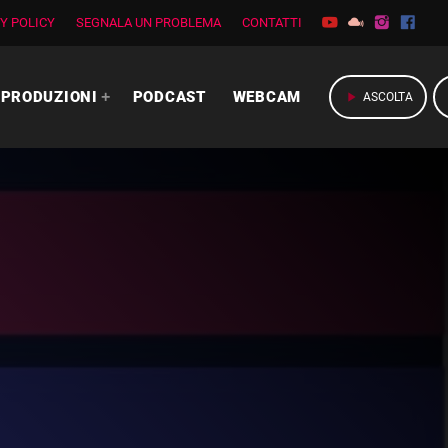
Y POLICY
SEGNALA UN PROBLEMA
CONTATTI
PRODUZIONI
PODCAST
WEBCAM
play_arrow
ASCOLTA