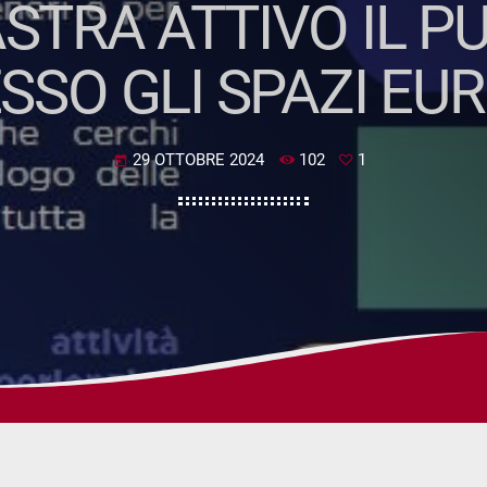
IASTRA ATTIVO IL 
SSO GLI SPAZI EU
29 OTTOBRE 2024
102
1
today