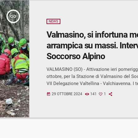
insert_link
NEWS
Valmasino, si infortuna m
arrampica su massi. Interv
Soccorso Alpino
VALMASINO (SO) - Attivazione ieri pomeriggi
ottobre, per la Stazione di Valmasino del So
VII Delegazione Valtellina - Valchiavenna. I 
stati allertati dalla centrale intorno alle 15, 
29 OTTOBRE 2024
141
1
today
infortunata mentre stava praticando l’attività
(arrampicata su massi) in località Visido. Su
arrivata subito una squadra con quattro tecn
hanno raggiunto la ragazza, l’hanno valutata 
sanitaria e […]