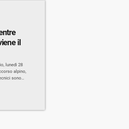
entre
iene il
o, lunedì 28
ccorso alpino,
tecnici sono
per una ragazza
 di bouldering
l posto è
ici Cnsas, che
nella parte