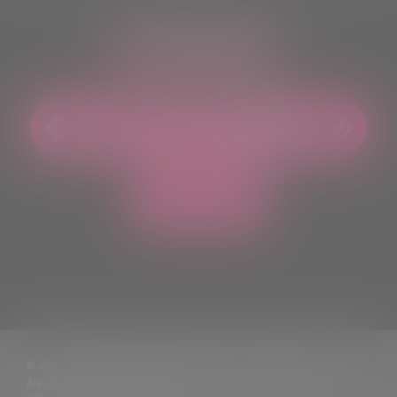
ASCOLTACI OVUNQUE
© 2021 TUTTI I DIRITTI RISERVATI. VIETATA LA RIPRODUZIONE,
ANCHE PARZIALE, DEI TESTI DELLE NOTIZIE PUBBLICATE SUL