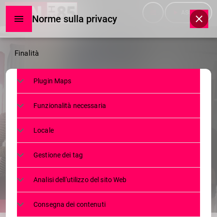
menu
play_arrow
ASCOLTA
Norme sulla privacy
Norme
Finalità
sulla
Plugin Maps
privacy
NEWS
Funzionalità necessaria
BORMIO, INAUGURATA LA
MOSTRA “TUTTI I COLORI
Locale
DELL’AZZURRO”
Gestione dei tag
30 OTTOBRE 2024
52
today
Analisi dell'utilizzo del sito Web
Consegna dei contenuti
share
email