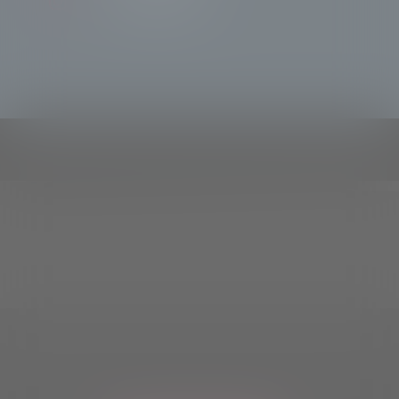
TeleSondrioNews