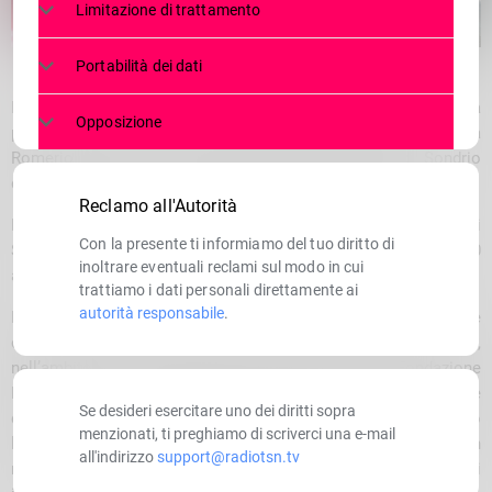
Limitazione di trattamento
Portabilità dei dati
Inaugurata la mostra itinerante “Tutti i colori dell’azzurro”, alla
Opposizione
presenza del sindaco Silvia Cavazzi, dell’assessore Paola
Romerio Bonazzi e del presidente della sezione di Sondrio
dell’Associazione Azzurri Giuseppe Spagnolo
(nella foto)
.
Reclamo all'Autorità
Rimarrà allestita nella Sala riunioni della Banca Popolare di
Con la presente ti informiamo del tuo diritto di
Sondrio, in via Roma, fino al 3 novembre, con apertura dalle 10
inoltrare eventuali reclami sul modo in cui
alle 12 e dalle 16 alle 19.
trattiamo i dati personali direttamente ai
autorità responsabile
.
L’iniziativa è del Comune di Bormio, con la collaborazione
dell’Associazione Nazionale Atleti Olimpici e Azzurri d’Italia,
nell’ambito dell’Olimpiade Culturale promossa da Fondazione
Milano Cortina: un programma multidisciplinare, plurale e
Se desideri esercitare uno dei diritti sopra
diffuso per promuovere i valori olimpici e paralimpici attraverso
menzionati, ti preghiamo di scriverci una e-mail
la storia, l’arte e la cultura sotto la bandiera dello sport. In
all'indirizzo
support@radiotsn.tv
mostra quaranta immagini che raccontano storie sportive di