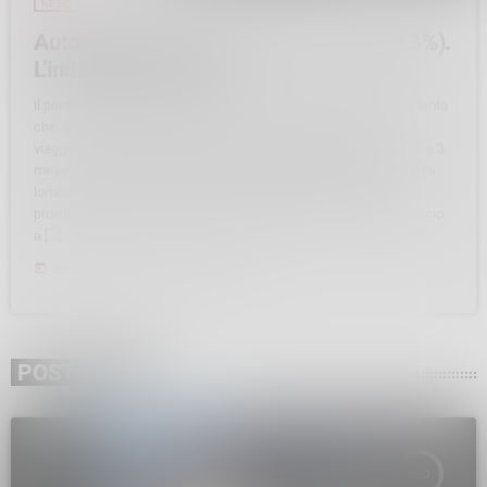
NEWS
Auto: a Sondrio età 13 anni e 3 mesi (+4,3%).
L’indagine di Facile.it.
il parco circolante in provincia di Sondrio è sempre più vecchio tanto
che, secondo un'analisi di Facile.it, l'età media delle auto che
viaggiano sulle sue strade è arrivata a settembre 2024 a 13 anni e 3
mese, il 4,3% in più rispetto ad un anno prima. La provincia è l'area
lombarda con i veicoli più vecchi. Analizzando i dati a livello
provinciale emerge che, dopo Sondrio, le auto più vecchie circolano
a […]
today
30 OTTOBRE 2024
339
POST SIMILI
insert_link