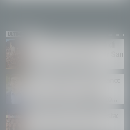
ULTIME NEWS
Torna la Festa Patronale di
San Rocco: Albaredo per San
Marco celebra la 52ª
edizione della sua
Piuro celebra San Cassiano:
manifestazione più sentita
la comunità festeggia il
Santo Patrono ripristinato
dopo quattro secoli
A Frontale è tempo di festa:
sabato 8 agosto torna la