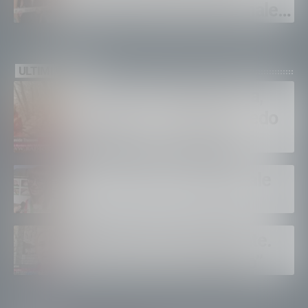
tradizionale festa patronale
di San Lorenzo tra sapori
tipici, torneo di pallavolo e
ULTIMI VIDEO
musica dal vivo
Incendio in Valchiavenna,
Trussoni. ”E’ dura, ma vedo
solidarietà e tanti aiuti”
Tirano dopo la tangenziale
Albaredo accende l’estate.
”Quanti eventi ad agosto”