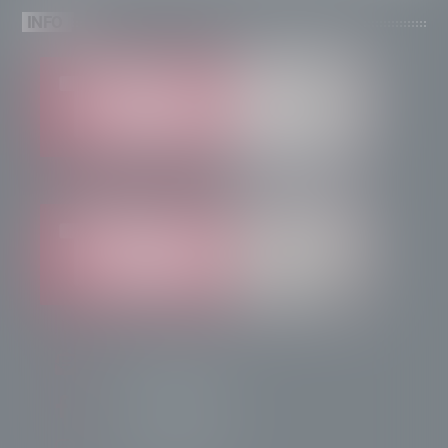
INFO
info@radiotsn.tv
Tele Sondrio News