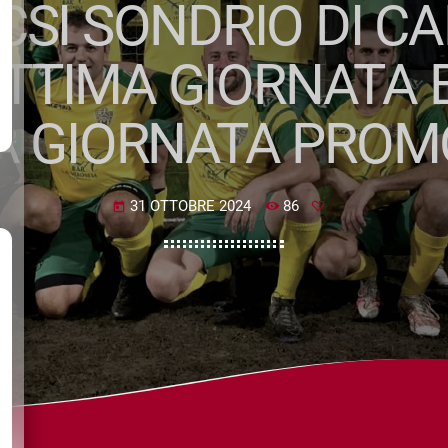
SI SONDRIO DI CAL
SETTIMA GIORNATA 
A GIORNATA PROM
31 OTTOBRE 2024
86
today