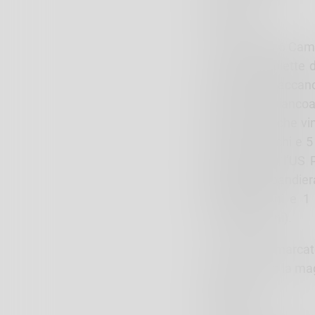
GIRONE A
L’’Acrobatica 6 Cam
5 volte (doppiette 
avversari insaccan
Cederna). I biancoa
Club Livigno che vi
per i livignaschi e 
trasferta con l’US 
(goal della bandie
Comapagnoni e 1 v
Gabriel Viviani).
In classifica marca
entrambi con la mag
GIRONE B