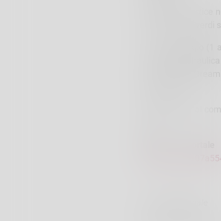
Scontro al vertice 
Andalo i neroverdi 
Unico pareggio (1 a
T.S. Termoidraulica
per Born to Dreams
United 3 a 2.
Saldamente al coma
reti.
Nuovo portale
public_key=e07a5
Cristina Speziale