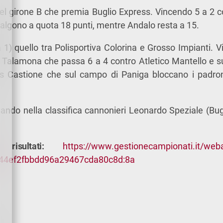
nel girone B che premia Buglio Express. Vincendo 5 a 2 co
salgono a quota 18 punti, mentre Andalo resta a 15.
 1) quello tra Polisportiva Colorina e Grosso Impianti. Vi
 Talamona che passa 6 a 4 contro Atletico Mantello e s
 Castione che sul campo di Paniga bloccano i padron
ndo nella classifica cannonieri Leonardo Speziale (Bug
 risultati:
https://www.gestionecampionati.it/web
544ef2fbbdd96a29467cda80c8d:8a