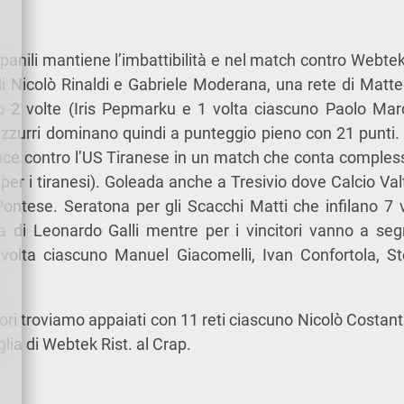
panili mantiene l’imbattibilità e nel match contro Webtek
di Nicolò Rinaldi e Gabriele Moderana, una rete di Matte
o 2 volte (Iris Pepmarku e 1 volta ciascuno Paolo Mar
zzurri dominano quindi a punteggio pieno con 21 punti.
nce contro l’US Tiranese in un match che conta comples
5 per i tiranesi). Goleada anche a Tresivio dove Calcio Valt
Pontese. Seratona per gli Scacchi Matti che infilano 7 
ra di Leonardo Galli mentre per i vincitori vanno a s
olta ciascuno Manuel Giacomelli, Ivan Confortola, 
tori troviamo appaiati con 11 reti ciascuno Nicolò Costant
lia di Webtek Rist. al Crap.