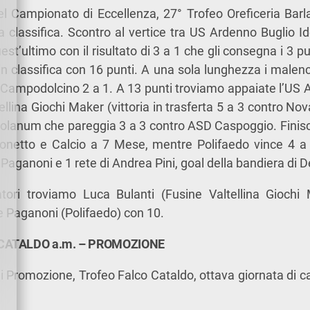
l Campionato di Eccellenza, 27° Trofeo Oreficeria Barl
la classifica. Scontro al vertice tra US Ardenno Buglio Id
est’ultimo con il risultato di 3 a 1 che gli consegna i 3 pun
n classifica con 16 punti. A una sola lunghezza i malen
Campodolcino 2 a 1. A 13 punti troviamo appaiate l’US 
tellina Giochi Maker (vittoria in trasferta 5 a 3 contro No
olanum che pareggia 3 a 3 contro ASD Caspoggio. Finisce
ionetto e Calcio a 7 Mese, mentre Polifaedo vince 4 
e Paganoni e 1 rete di Andrea Pini, goal della bandiera di 
atori troviamo Luca Bulanti (Fusine Valtellina Giochi
e Paganoni (Polifaedo) con 10.
 CATALDO a.m. – PROMOZIONE
i Promozione, Trofeo Falco Cataldo, ottava giornata di c