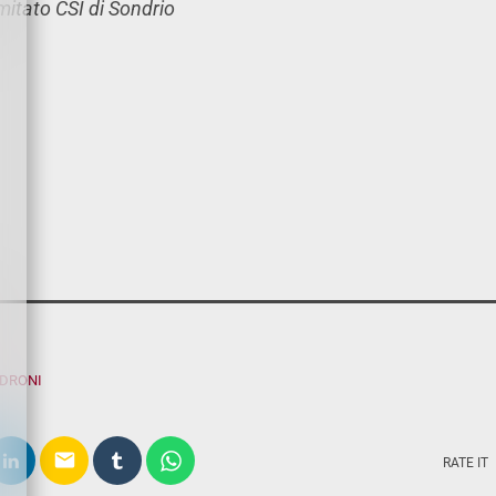
itato CSI di Sondrio
ADRONI
email
RATE IT