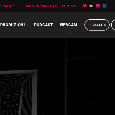
Y POLICY
SEGNALA UN PROBLEMA
CONTATTI
PRODUZIONI
PODCAST
WEBCAM
play_arrow
ASCOLTA