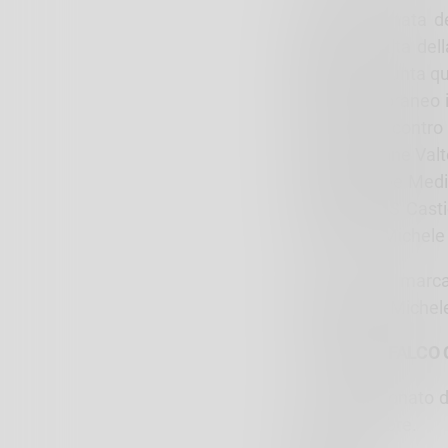
Settima giornata de
nella zona alta del
Metior, la spunta qu
posto temporaneo i
che vincono contro 
Caffè, il Fusine Val
la Fondazione Medi
tra Finarc GS Cast
(tripletta di Michel
In classifica marc
tallonato da Michel
16° TROFEO FALCO
Per il Campionato d
24 e 25 ottobre.