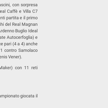
ascini, con sorpresa
eal Caffè e Villa C7
ti partita e il primo
chi del Real Magnan
Ardenno Buglio Ideal
vate Autocerfoglia) e
 pari (4 a 4) anche
a 1 contro Samolaco
Denis Vener).
 Maker) con 11 reti
ampionato giocata il