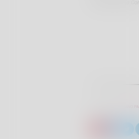
Addetto stampa Com
SCRITTO DA:
GIULIANO P